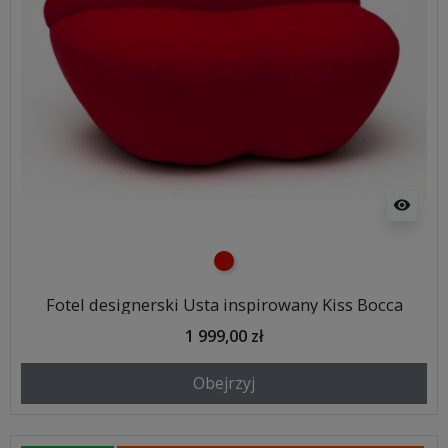
visibility
czerwony
Fotel designerski Usta inspirowany Kiss Bocca
1 999,00 zł
Obejrzyj