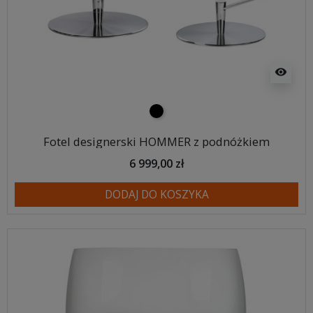
visibility
czarny
Fotel designerski HOMMER z podnóżkiem
6 999,00 zł
DODAJ DO KOSZYKA