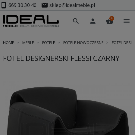
smartphone
mail
669 30 30 40
sklep@idealmeble.pl
0
search
person
shopping_basket
menu
HOME
MEBLE
FOTELE
FOTELE NOWOCZESNE
FOTEL DESIG
FOTEL DESIGNERSKI FLESSI CZARNY