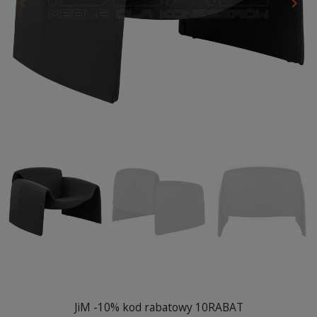
keyboard_arrow_left
keyboard_arrow_right
Poprzedni
Nas
JiM -10% kod rabatowy 10RABAT