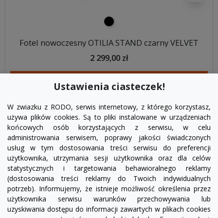
czarny
Fotel nowoczesny OTILIA STAND czarny VELVET
2 299,00 zł
DODAJ DO KOSZYKA
Ustawienia ciasteczek!
W zwiazku z RODO, serwis internetowy, z którego korzystasz,
używa plików cookies. Są to pliki instalowane w urządzeniach
końcowych osób korzystających z serwisu, w celu
administrowania serwisem, poprawy jakości świadczonych
usług w tym dostosowania treści serwisu do preferencji
użytkownika, utrzymania sesji użytkownika oraz dla celów
statystycznych i targetowania behawioralnego reklamy
(dostosowania treści reklamy do Twoich indywidualnych
potrzeb). Informujemy, że istnieje możliwość określenia przez
Facebook
YouTube
Pinterest
Inst
użytkownika serwisu warunków przechowywania lub
uzyskiwania dostępu do informacji zawartych w plikach cookies