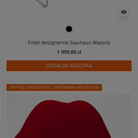
visibility
czarny
Fotel designerski bauhaus Wassily
1 999,00 zł
DODAJ DO KOSZYKA
ZAPYTAJ O MOŻLIWOŚĆ ZAMÓWIENIA 669 30 30 40