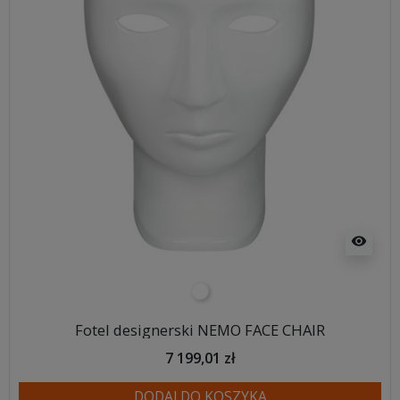
visibility
biały
Fotel designerski NEMO FACE CHAIR
7 199,01 zł
DODAJ DO KOSZYKA