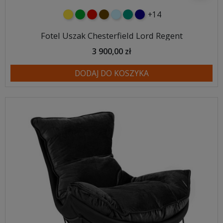
+14
żółty
zielony
czerwony
czekoladowy
błękitny
turkusowy
granatowy
Fotel Uszak Chesterfield Lord Regent
3 900,00 zł
DODAJ DO KOSZYKA