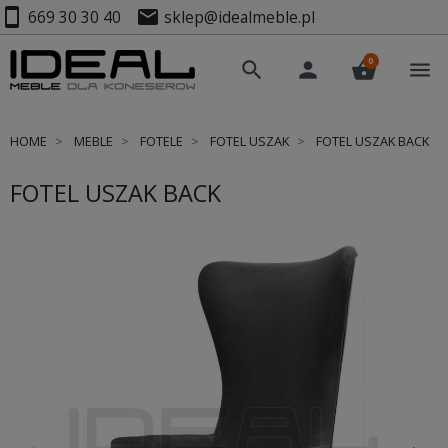
smartphone
mail
669 30 30 40
sklep@idealmeble.pl
0
search
person
shopping_basket
menu
HOME
MEBLE
FOTELE
FOTEL USZAK
FOTEL USZAK BACK
FOTEL USZAK BACK