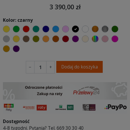
3 390,00 zł
Kolor: czarny
żółty
zielony
czerwony
turkusowy
granatowy
niebieski
różowy
czarny
biały
złoty
srebrny
butel
szary
musztardowy
brązowy
oliwkowy
pomarańczowy
ceglasty
bordowy
fioletowa purpura
ecru beżowy
wybór koloru
brudny ró
fuksj
koniakowy
fioletowy
Dodaj do koszyka
−
+
Dostępność
4-8 tygodni. Pytania? Tel. 669 30 30 40