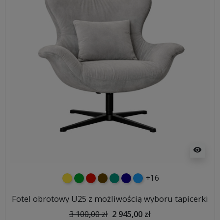
visibility
+16
żółty
zielony
czerwony
czekoladowy
turkusowy
granatowy
niebieski
Fotel obrotowy U25 z możliwością wyboru tapicerki
3 100,00 zł
2 945,00 zł