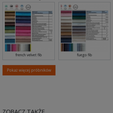
Poprz
Na
french velvet fib
fuego fib
Pokaż więcej próbników
ZOBACZ TAKŻE