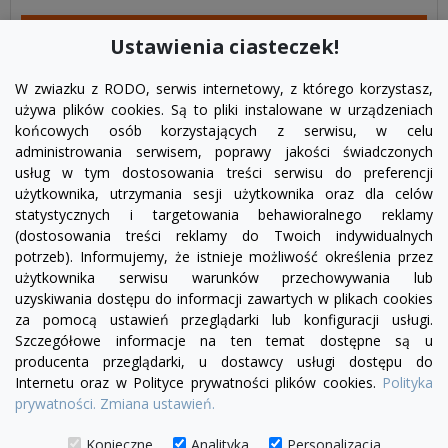
DODAJ DO KOSZYKA
Ustawienia ciasteczek!
W zwiazku z RODO, serwis internetowy, z którego korzystasz,
używa plików cookies. Są to pliki instalowane w urządzeniach
końcowych osób korzystających z serwisu, w celu
administrowania serwisem, poprawy jakości świadczonych
usług w tym dostosowania treści serwisu do preferencji
użytkownika, utrzymania sesji użytkownika oraz dla celów
statystycznych i targetowania behawioralnego reklamy
(dostosowania treści reklamy do Twoich indywidualnych
potrzeb). Informujemy, że istnieje możliwość określenia przez
Facebook
YouTube
Pinterest
Inst
użytkownika serwisu warunków przechowywania lub
uzyskiwania dostępu do informacji zawartych w plikach cookies
za pomocą ustawień przeglądarki lub konfiguracji usługi.
PRODUKTY

Szczegółowe informacje na ten temat dostępne są u
producenta przeglądarki, u dostawcy usługi dostępu do
Internetu oraz w Polityce prywatności plików cookies.
Polityka
INFORMACJE

prywatności.
Zmiana ustawień.
TWOJE KONTO

Konieczne
Analityka
Personalizacja