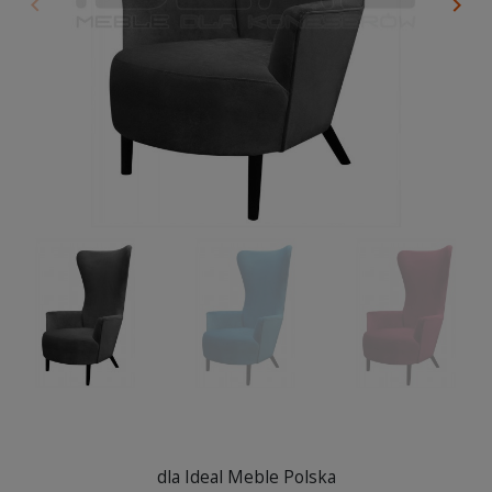
keyboard_arrow_left
keyboard_arrow_right
Poprzedni
Nas
dla Ideal Meble Polska