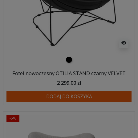
visibility
czarny
Fotel nowoczesny OTILIA STAND czarny VELVET
2 299,00 zł
DODAJ DO KOSZYKA
-5%