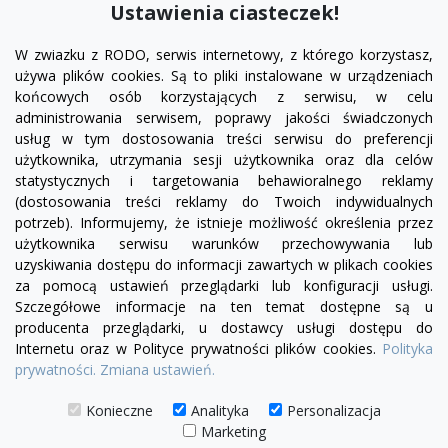
Ustawienia ciasteczek!
W zwiazku z RODO, serwis internetowy, z którego korzystasz,
używa plików cookies. Są to pliki instalowane w urządzeniach
końcowych osób korzystających z serwisu, w celu
administrowania serwisem, poprawy jakości świadczonych
usług w tym dostosowania treści serwisu do preferencji
użytkownika, utrzymania sesji użytkownika oraz dla celów
statystycznych i targetowania behawioralnego reklamy
(dostosowania treści reklamy do Twoich indywidualnych
potrzeb). Informujemy, że istnieje możliwość określenia przez
Facebook
YouTube
Pinterest
Inst
użytkownika serwisu warunków przechowywania lub
uzyskiwania dostępu do informacji zawartych w plikach cookies
za pomocą ustawień przeglądarki lub konfiguracji usługi.
PRODUKTY

Szczegółowe informacje na ten temat dostępne są u
producenta przeglądarki, u dostawcy usługi dostępu do
Internetu oraz w Polityce prywatności plików cookies.
Polityka
INFORMACJE

prywatności.
Zmiana ustawień.
TWOJE KONTO

Konieczne
Analityka
Personalizacja
Marketing
KONTAKT
