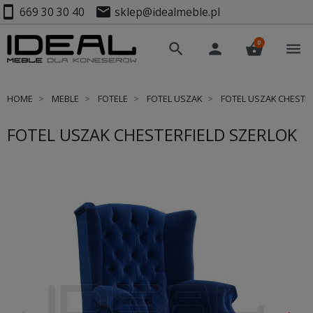
smartphone
mail
669 30 30 40
sklep@idealmeble.pl
0
search
person
shopping_basket
menu
HOME
MEBLE
FOTELE
FOTEL USZAK
FOTEL USZAK CHESTER
FOTEL USZAK CHESTERFIELD SZERLOK