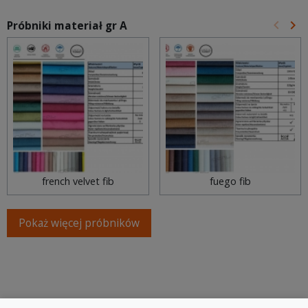
keyboard_arrow_left
keyboard_arrow_right
Próbniki materiał gr A
Poprz
Na
french velvet fib
fuego fib
Pokaż więcej próbników