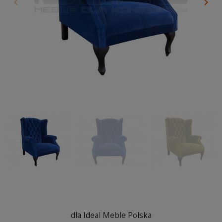
keyboard_arrow_left
keyboard_arrow_right
Poprzedni
Nas
dla Ideal Meble Polska