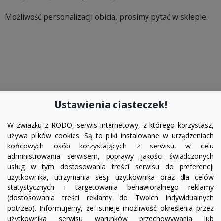
Możliwość personalizacji obicia, prosimy pytać w sklepie.
Ustawienia ciasteczek!
W zwiazku z RODO, serwis internetowy, z którego korzystasz,
używa plików cookies. Są to pliki instalowane w urządzeniach
końcowych osób korzystających z serwisu, w celu
administrowania serwisem, poprawy jakości świadczonych
usług w tym dostosowania treści serwisu do preferencji
użytkownika, utrzymania sesji użytkownika oraz dla celów
statystycznych i targetowania behawioralnego reklamy
(dostosowania treści reklamy do Twoich indywidualnych
potrzeb). Informujemy, że istnieje możliwość określenia przez
Facebook
YouTube
Pinterest
Inst
użytkownika serwisu warunków przechowywania lub