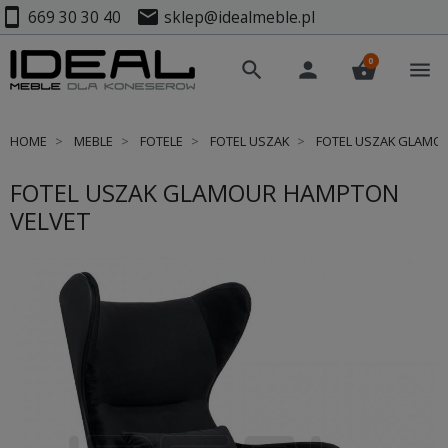
smartphone
mail
669 30 30 40
sklep@idealmeble.pl
0
search
person
shopping_basket
menu
HOME
MEBLE
FOTELE
FOTEL USZAK
FOTEL USZAK GLAMO
FOTEL USZAK GLAMOUR HAMPTON
VELVET