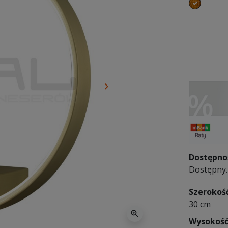
złoty
keyboard_arrow_right
Następny
Dostępno
Dostępny. 
Szerokoś
30 cm
zoom_in
Wysokoś