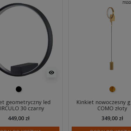
visibility
czarny
złoty
iet geometryczny led
Kinkiet nowoczesny 
IRCULO 30 czarny
COMO złoty
449,00 zł
349,00 zł