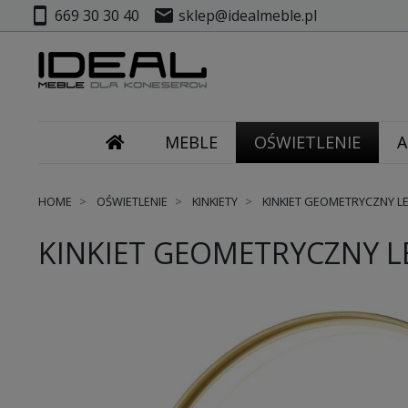
smartphone
mail
669 30 30 40
sklep@idealmeble.pl
MEBLE
OŚWIETLENIE
A
HOME
OŚWIETLENIE
KINKIETY
KINKIET GEOMETRYCZNY LE
KINKIET GEOMETRYCZNY L