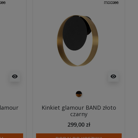
visibility
visibility
czarno złoty
glamour
Kinkiet glamour BAND złoto
czarny
299,00 zł