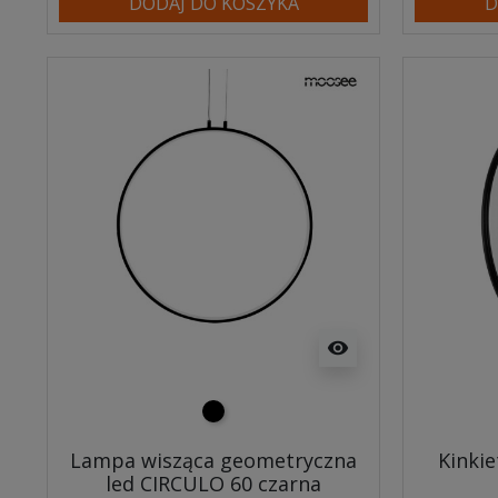
DODAJ DO KOSZYKA
D
visibility
czarny
Lampa wisząca geometryczna
Kinki
led CIRCULO 60 czarna