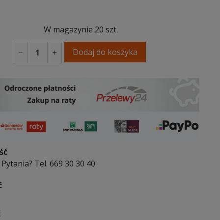
W magazynie
20 szt.
Dodaj do koszyka
−
+
ść
Pytania? Tel. 669 30 30 40
ć
ć