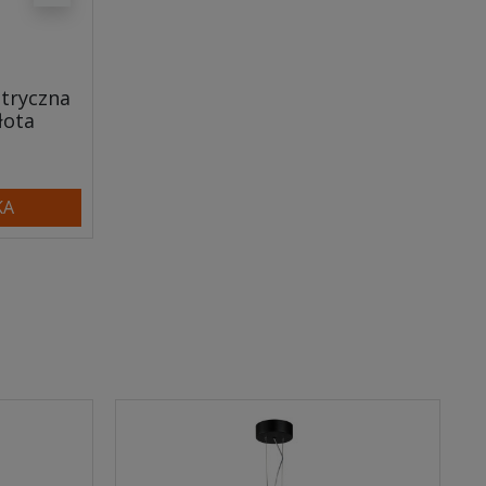
tryczna
łota
KA