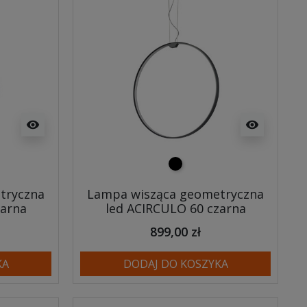
visibility
visibility
czarny
tryczna
Lampa wisząca geometryczna
zarna
led ACIRCULO 60 czarna
899,00 zł
KA
DODAJ DO KOSZYKA