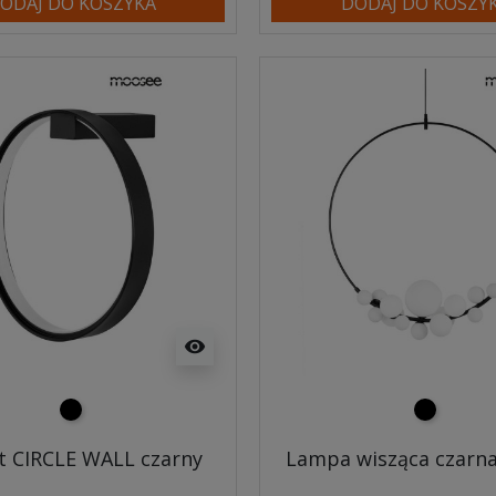
ODAJ DO KOSZYKA
DODAJ DO KOSZY
visibility
czarny
czarny
et CIRCLE WALL czarny
Lampa wisząca czarn