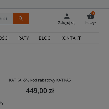
0
person
shopping_basket
search
Zaloguj się
Koszyk
ŚCI
RATY
BLOG
KONTAKT
KATKA -5% kod rabatowy KATKA5
449,00 zł
ty