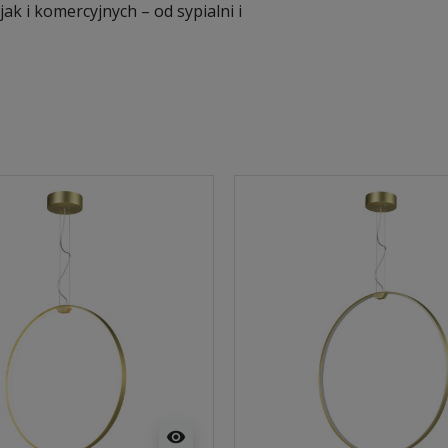
ak i komercyjnych – od sypialni i
visibility