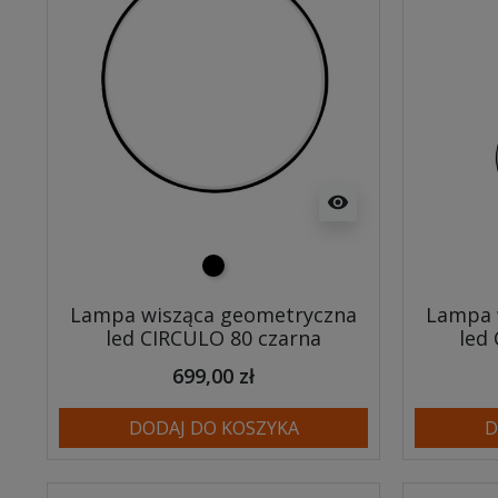
visibility
czarny
Lampa wisząca geometryczna
Lampa 
led CIRCULO 80 czarna
led
699,00 zł
DODAJ DO KOSZYKA
D