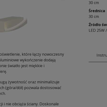
30 cm
Średnica
30 cm
Źródło św
LED 25W /
oświetlenie, które łączy nowoczesny
Instr
e aluminiowe wykończenie dodają
nie światło jest miękkie i
erę.
gą żywotność oraz minimalizuje
ach (góra/dół) pozwala dostosować
ych.
ji i nie obciąża ściany. Doskonale