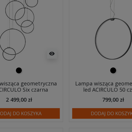
visibility
czarny
czarny
wisząca geometryczna
Lampa wisząca geome
 CIRCULO Six czarna
led ACIRCULO 50 c
2 499,00 zł
799,00 zł
ODAJ DO KOSZYKA
DODAJ DO KOSZY