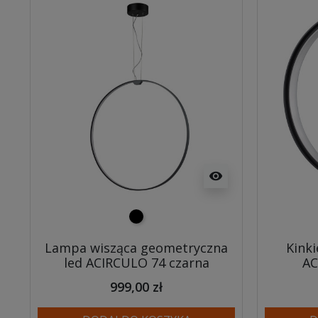
visibility
czarny
Lampa wisząca geometryczna
Kink
led ACIRCULO 74 czarna
AC
999,00 zł