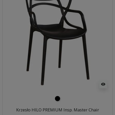
visibility
czarny
Krzesło HILO PREMIUM Insp. Master Chair