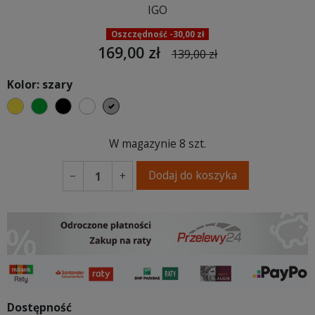
IGO
Oszczędność -30,00 zł
169,00 zł
139,00 zł
Kolor: szary
żółty
zielony
czarny
biały
szary
W magazynie
8 szt.
Dodaj do koszyka
−
+
Dostępność