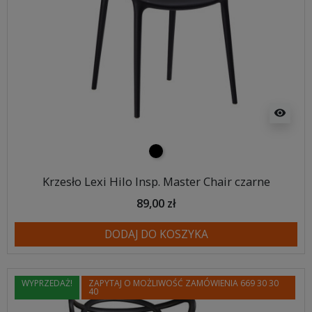
visibility
czarny
Krzesło Lexi Hilo Insp. Master Chair czarne
89,00 zł
DODAJ DO KOSZYKA
WYPRZEDAŻ!
ZAPYTAJ O MOŻLIWOŚĆ ZAMÓWIENIA 669 30 30
40