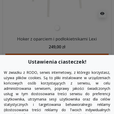
visibility
biały
Hoker z oparciem i podłokietnikami Lexi
249,00 zł
DODAJ DO KOSZYKA
Ustawienia ciasteczek!
W zwiazku z RODO, serwis internetowy, z którego korzystasz,
używa plików cookies. Są to pliki instalowane w urządzeniach
końcowych osób korzystających z serwisu, w celu
administrowania serwisem, poprawy jakości świadczonych
usług w tym dostosowania treści serwisu do preferencji
użytkownika, utrzymania sesji użytkownika oraz dla celów
statystycznych i targetowania behawioralnego reklamy
(dostosowania treści reklamy do Twoich indywidualnych