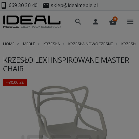
smartphone
mail
669 30 30 40
sklep@idealmeble.pl
0
search
person
shopping_basket
menu
HOME
MEBLE
KRZESŁA
KRZESŁA NOWOCZESNE
KRZESŁO 
KRZESŁO LEXI INSPIROWANE MASTER
CHAIR
--30,00 ZŁ