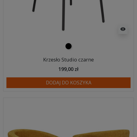
visibility
czarny
Krzesło Studio czarne
199,00 zł
DODAJ DO KOSZYKA