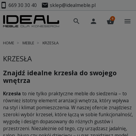
smartphone
mail
669 30 30 40
sklep@idealmeble.pl
0
search
person
shopping_basket
menu
HOME
MEBLE
KRZESŁA
KRZESŁA
Znajdź idealne krzesła do swojego
wnętrza
Krzesła
to nie tylko praktyczne meble do siedzenia – to
również istotny element aranżacji wnętrza, który wpływa
na styl i klimat pomieszczenia. W naszej ofercie znajdziesz
szeroki wybór krzeseł, które łączą w sobie funkcjonalność,
wygodę i design dopasowany do różnych gustów i
przestrzeni. Niezależnie od tego, czy urządzasz jadalnię,
salon, biuro czy pokój dziecięcy – u nas znajdziesz model