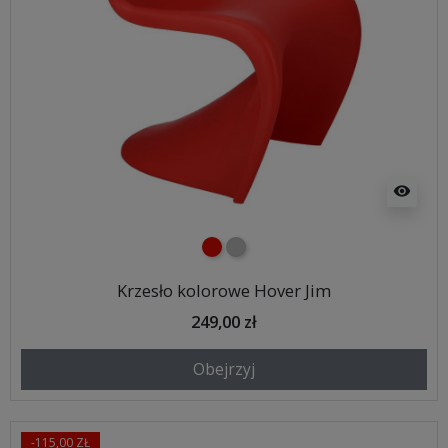
visibility
czerwony
szary
Krzesło kolorowe Hover Jim
249,00 zł
Obejrzyj
-115,00 ZŁ