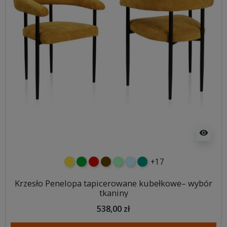
visibility
+17
żółty
zielony
czerwony
czekoladowy
miętowy
błękitny
turkusowy
Krzesło Penelopa tapicerowane kubełkowe– wybór
tkaniny
538,00 zł