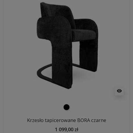
visibility
czarny
Krzesło tapicerowane BORA czarne
1 099,00 zł