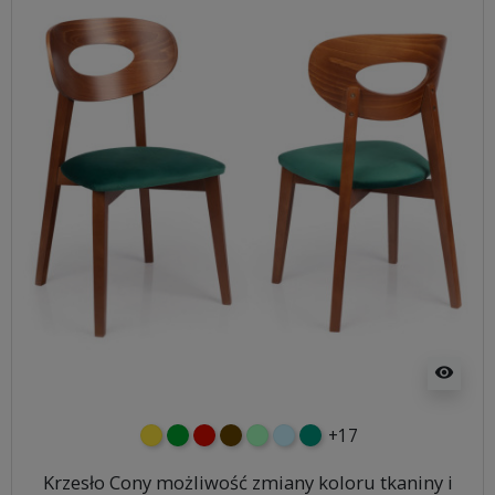
visibility
+17
żółty
zielony
czerwony
czekoladowy
miętowy
błękitny
turkusowy
Krzesło Cony możliwość zmiany koloru tkaniny i