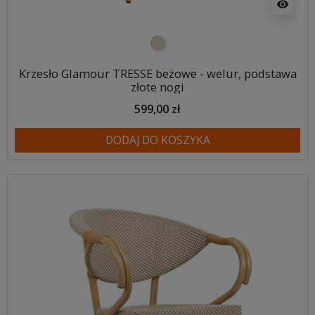
visibility
beżowy
Krzesło Glamour TRESSE beżowe - welur, podstawa
złote nogi
599,00 zł
DODAJ DO KOSZYKA