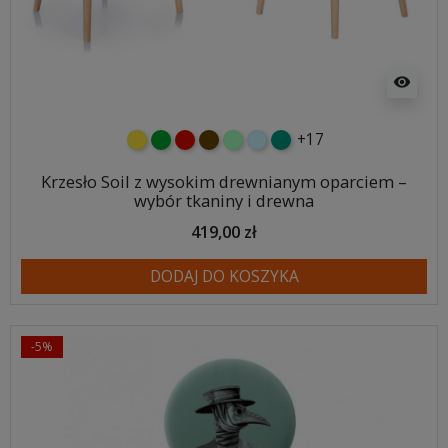
visibility
+17
żółty
zielony
czerwony
czekoladowy
miętowy
błękitny
turkusowy
Krzesło Soil z wysokim drewnianym oparciem –
wybór tkaniny i drewna
419,00 zł
DODAJ DO KOSZYKA
-5%