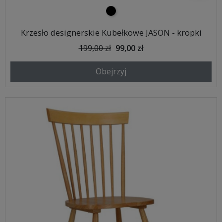
czarny
Krzesło designerskie Kubełkowe JASON - kropki
199,00 zł
99,00 zł
Obejrzyj