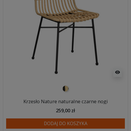
visibility
naturalno czarny
Krzesło Nature naturalne czarne nogi
259,00 zł
DODAJ DO KOSZYKA