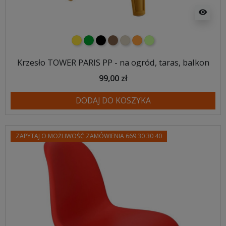
visibility
żółty
zielony
czarny
brązowy
beżowy
pomarańczowy
jasnozielony
Krzesło TOWER PARIS PP - na ogród, taras, balkon
99,00 zł
DODAJ DO KOSZYKA
ZAPYTAJ O MOŻLIWOŚĆ ZAMÓWIENIA 669 30 30 40