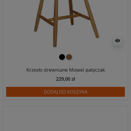
visibility
czarny
naturalne drewno
Krzesło drewniane Mowel patyczak
229,00 zł
DODAJ DO KOSZYKA