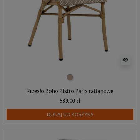
visibility
jasnobrązowy
Krzesło Boho Bistro Paris rattanowe
539,00 zł
DODAJ DO KOSZYKA