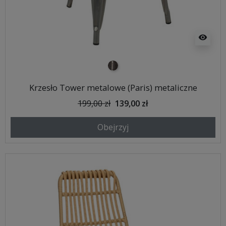
visibility
metalowy
Krzesło Tower metalowe (Paris) metaliczne
199,00 zł
139,00 zł
Obejrzyj