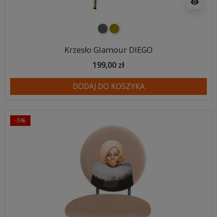
visibility
ciemno szary
khaki
Krzesło Glamour DIEGO
199,00 zł
DODAJ DO KOSZYKA
-5%