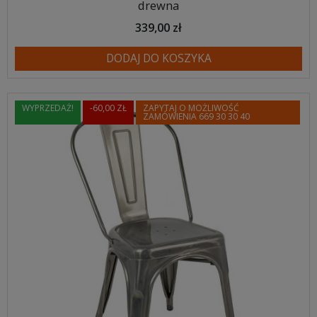
drewna
339,00 zł
DODAJ DO KOSZYKA
WYPRZEDAŻ!
-60,00 ZŁ
ZAPYTAJ O MOŻLIWOŚĆ
ZAMÓWIENIA 669 30 30 40