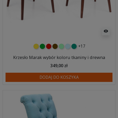
visibility
+17
żółty
zielony
czerwony
czekoladowy
miętowy
błękitny
turkusowy
Krzesło Marak wybór koloru tkaniny i drewna
349,00 zł
DODAJ DO KOSZYKA