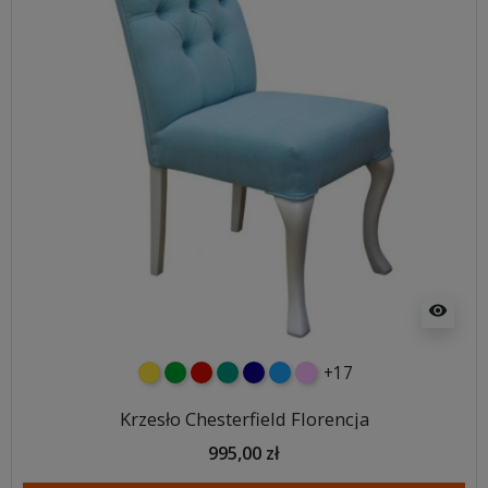
visibility
+17
żółty
zielony
czerwony
turkusowy
granatowy
niebieski
różowy
Krzesło Chesterfield Florencja
995,00 zł