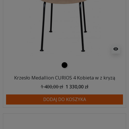
visibility
czarny
Krzesło Medallion CURIOS 4 Kobieta w z kryzą
1 400,00 zł
1 330,00 zł
DODAJ DO KOSZYKA