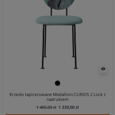
visibility
czarny
Krzesło tapicerowane Medallion CURIOS 2 Lock z
nadrukiem
1 400,00 zł
1 330,00 zł