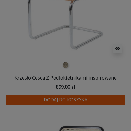
visibility
naturalna plecionka
Krzesło Cesca Z Podłokietnikami inspirowane
899,00 zł
DODAJ DO KOSZYKA