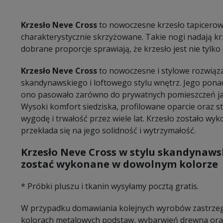
Krzesło Neve Cross
to nowoczesne krzesło tapicero
charakterystycznie skrzyżowane. Takie nogi nadają k
dobrane proporcje sprawiają, że krzesło jest nie tylko
Krzesło Neve Cross
to nowoczesne i stylowe rozwiąza
skandynawskiego i loftowego stylu wnętrz. Jego pona
ono pasowało zarówno do prywatnych pomieszczeń jak 
Wysoki komfort siedziska, profilowane oparcie oraz s
wygodę i trwałość przez wiele lat. Krzesło zostało wyk
przekłada się na jego solidność i wytrzymałość.
Krzesło Neve Cross w stylu skandynaws
zostać wykonane w dowolnym kolorze
* Próbki pluszu i tkanin wysyłamy pocztą gratis.
W przypadku domawiania kolejnych wyrobów zastrzeg
kolorach metalowych podstaw, wybarwień drewna oraz