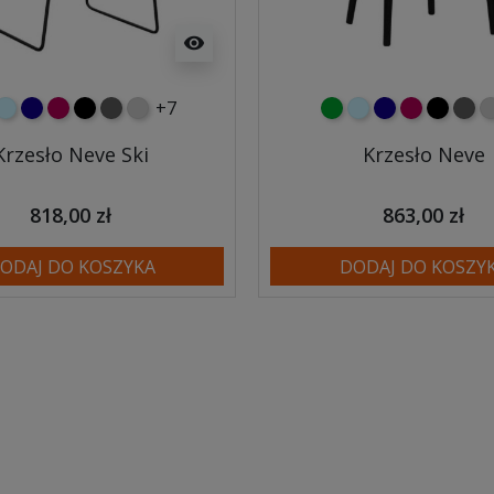
visibility
+7
lony
błękitny
granatowy
malinowy
czarny
ciemno szary
jasnoszary
zielony
błękitny
granatowy
malinowy
czarny
ciem
j
Krzesło Neve Ski
Krzesło Neve
818,00 zł
863,00 zł
ODAJ DO KOSZYKA
DODAJ DO KOSZY