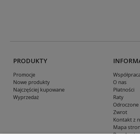
PRODUKTY
INFORM
Promocje
Współprac
Nowe produkty
O nas
Najczęściej kupowane
Płatności
Wyprzedaż
Raty
Odroczone 
Zwrot
Kontakt z 
Mapa stro
Regulamin