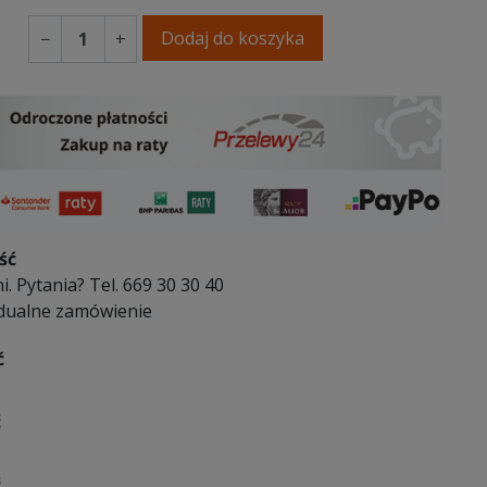
Dodaj do koszyka
−
+
ść
i. Pytania? Tel. 669 30 30 40
dualne zamówienie
ć
ć
ć