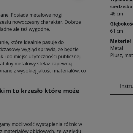
siedziska
46 cm
wane. Posiada metalowe nogi
rzesłu nowoczesny charakter. Dobrze
Głębokoś
 ładne ale też wygodne.
61 cm
Materiał
nie, które idealnie pasuje do
Metal
dczasowy wygląd sprawia, że będzie
Plusz, mat
i do miejsc użyteczności publicznej.
tabilny metalowy stelaż zapewnią
onane z wysokiej jakości materiałów, co
Instr
kim to krzesło które może
amy możliwość wystąpienia różnic w
 materiałów obiciowych, ze względu