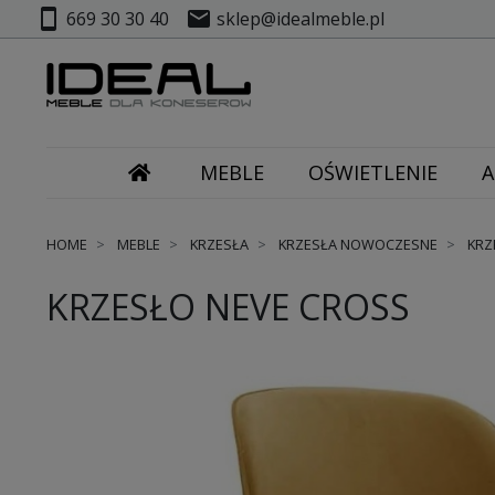
smartphone
mail
669 30 30 40
sklep@idealmeble.pl
MEBLE
OŚWIETLENIE
A
HOME
MEBLE
KRZESŁA
KRZESŁA NOWOCZESNE
KRZ
KRZESŁO NEVE CROSS