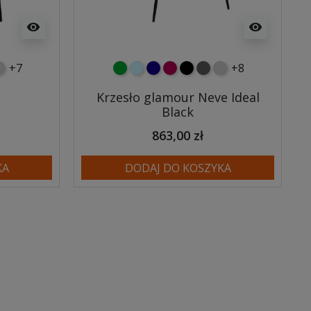
visibility
visibility
+7
+8
no szary
asnoszary
zielony
błękitny
granatowy
malinowy
czarny
ciemno szary
jasnoszary
Krzesło glamour Neve Ideal
Black
863,00 zł
KA
DODAJ DO KOSZYKA