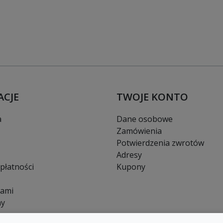
ACJE
TWOJE KONTO
a
Dane osobowe
Zamówienia
Potwierdzenia zwrotów
Adresy
płatności
Kupony
nami
ny