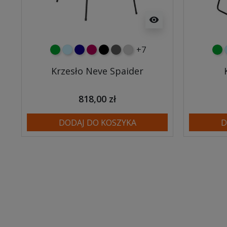
visibility
+7
zielony
błękitny
granatowy
malinowy
czarny
ciemno szary
jasnoszary
zie
Krzesło Neve Spaider
818,00 zł
DODAJ DO KOSZYKA
D