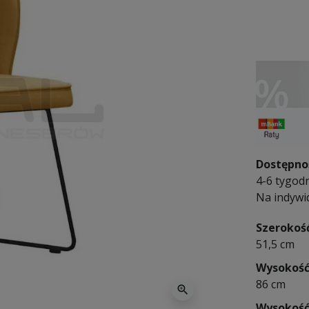
Dostępno
4-6 tygodn
Na indywi
Szerokoś
51,5 cm
Wysokoś
86 cm
zoom_in
Wysokoś