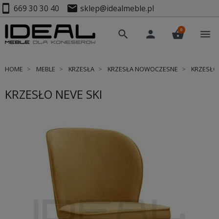
smartphone
mail
669 30 30 40
sklep@idealmeble.pl
0
search
person
shopping_basket
menu
HOME
MEBLE
KRZESŁA
KRZESŁA NOWOCZESNE
KRZESŁO 
KRZESŁO NEVE SKI