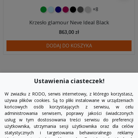
+8
zielony
błękitny
granatowy
malinowy
czarny
ciemno szary
jasnoszary
Krzesło glamour Neve Ideal Black
863,00 zł
DODAJ DO KOSZYKA
Ustawienia ciasteczek!
W zwiazku z RODO, serwis internetowy, z którego korzystasz,
używa plików cookies. Są to pliki instalowane w urządzeniach
końcowych osób korzystających z serwisu, w celu
administrowania serwisem, poprawy jakości świadczonych
usług w tym dostosowania treści serwisu do preferencji
użytkownika, utrzymania sesji użytkownika oraz dla celów
statystycznych i targetowania behawioralnego reklamy