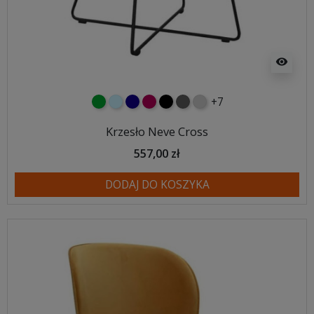
visibility
+7
zielony
błękitny
granatowy
malinowy
czarny
ciemno szary
jasnoszary
Krzesło Neve Cross
557,00 zł
DODAJ DO KOSZYKA