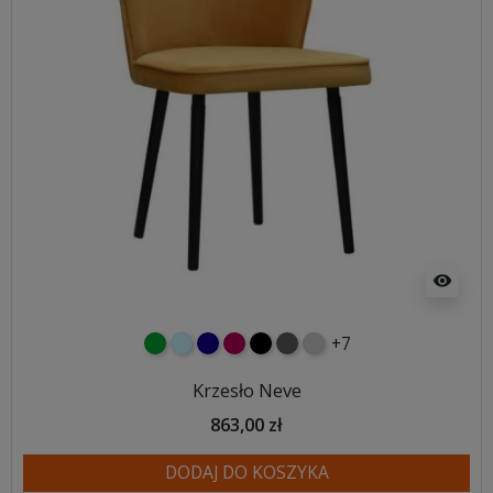
visibility
+7
zielony
błękitny
granatowy
malinowy
czarny
ciemno szary
jasnoszary
Krzesło Neve
863,00 zł
DODAJ DO KOSZYKA