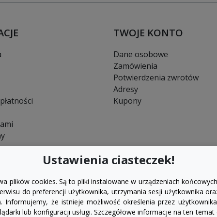
ACJE
TWOJE KONTO
a
Dane osobowe
Zamówienia
Potwierdzenia zwrotów
Adresy
płatności
Kupony
nami
ny
Ustawienia ciasteczek!
wa plików cookies. Są to pliki instalowane w urządzeniach końcowych
rwisu do preferencji użytkownika, utrzymania sesji użytkownika ora
). Informujemy, że istnieje możliwość określenia przez użytkown
ądarki lub konfiguracji usługi. Szczegółowe informacje na ten temat