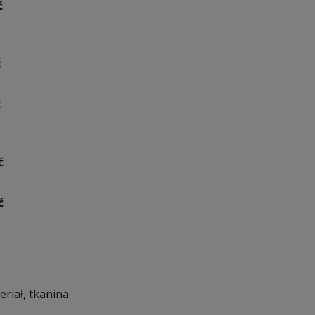
ć
ć
ć
ć
ć
eriał, tkanina