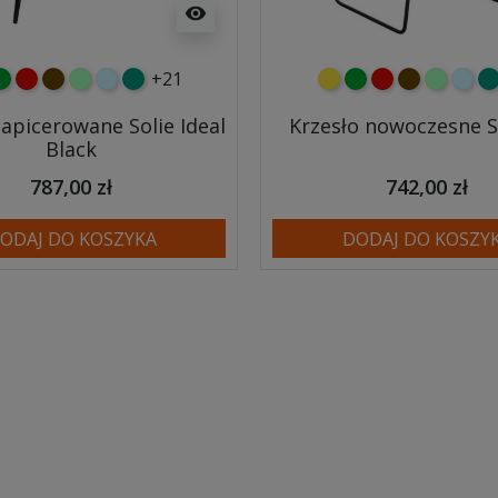
visibility
+21
y
ielony
czerwony
czekoladowy
miętowy
błękitny
turkusowy
żółty
zielony
czerwony
czekoladow
miętowy
błęki
tu
tapicerowane Solie Ideal
Krzesło nowoczesne So
Black
787,00 zł
742,00 zł
ODAJ DO KOSZYKA
DODAJ DO KOSZY