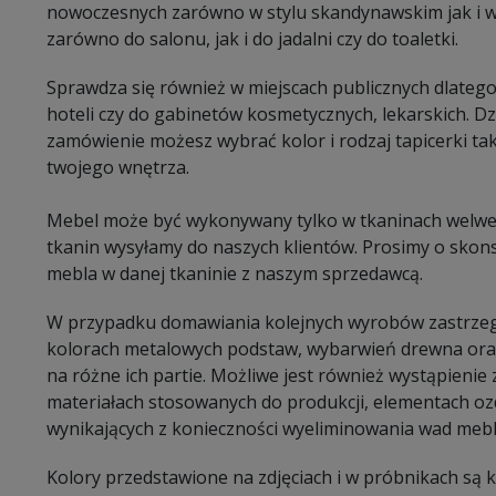
nowoczesnych zarówno w stylu skandynawskim jak i w 
zarówno do salonu, jak i do jadalni czy do toaletki.
Sprawdza się również w miejscach publicznych dlatego 
hoteli czy do gabinetów kosmetycznych, lekarskich. D
zamówienie możesz wybrać kolor i rodzaj tapicerki ta
twojego wnętrza.
Mebel może być wykonywany tylko w tkaninach welweto
tkanin wysyłamy do naszych klientów. Prosimy o sko
mebla w danej tkaninie z naszym sprzedawcą.
W przypadku domawiania kolejnych wyrobów zastrzeg
kolorach metalowych podstaw, wybarwień drewna oraz
na różne ich partie. Możliwe jest również wystąpieni
materiałach stosowanych do produkcji, elementach oz
wynikających z konieczności wyeliminowania wad mebl
Kolory przedstawione na zdjęciach i w próbnikach są