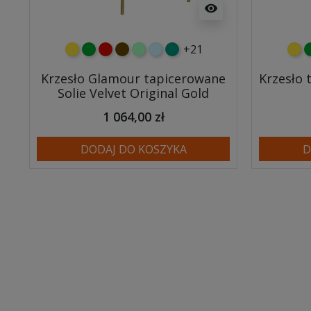
visibility
+21
żółty
zielony
czerwony
czekoladowy
miętowy
błękitny
turkusowy
żółt
z
Krzesło Glamour tapicerowane
Krzesło 
Solie Velvet Original Gold
1 064,00 zł
DODAJ DO KOSZYKA
D