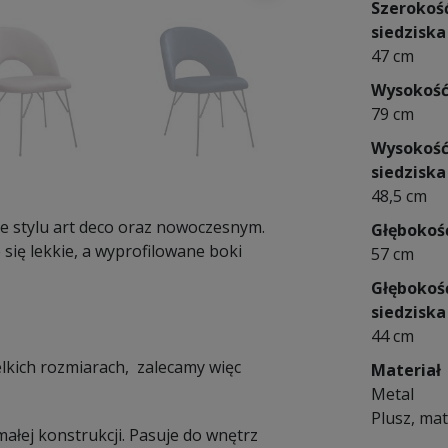
Szerokoś
siedziska
47 cm
Wysokoś
79 cm
Wysokoś
siedziska
48,5 cm
e stylu art deco oraz nowoczesnym.
Głębokoś
 się lekkie, a wyprofilowane boki
57 cm
Głębokoś
siedziska
44 cm
elkich rozmiarach, zalecamy więc
Materiał
Metal
Plusz, mat
małej konstrukcji. Pasuje do wnętrz