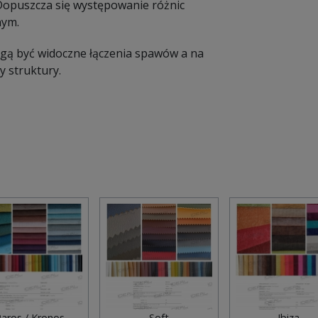
 Dopuszcza się występowanie różnic
nym.
Mogą być widoczne łączenia spawów a na
 struktury.
aros / Kronos
Soft
Ibiza