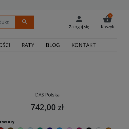
0
person
shopping_basket
search
Zaloguj się
Koszyk
ŚCI
RATY
BLOG
KONTAKT
DAS Polska
742,00 zł
erwony