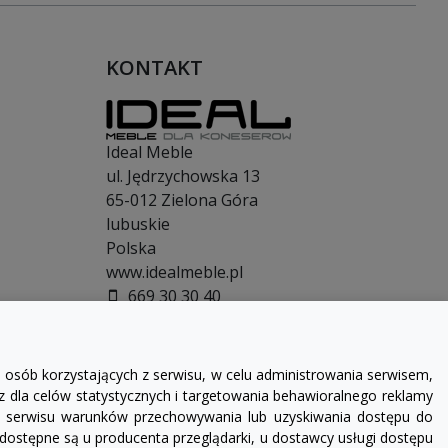
KONTAKT
Ideal Meble
ul. Jędrzychowska 13
65-012
Zielona Góra
lubuskie
Polska
www.idealmeble.pl
669 30 30 40
smartphone
665 00 11 30
smartphone
607 42 02 25
smartphone
sklep@idealmeble.pl
email
 osób korzystających z serwisu, w celu administrowania serwisem,
z dla celów statystycznych i targetowania behawioralnego reklamy
ika serwisu warunków przechowywania lub uzyskiwania dostępu do
 dostępne są u producenta przeglądarki, u dostawcy usługi dostępu
NIP: 7881739498