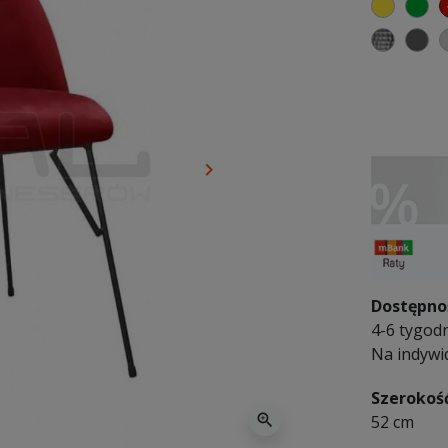
żółty
zi
srebrn
ci
keyboard_arrow_right
Następny
Dostępno
4-6 tygodn
Na indywi
Szerokoś
zoom_in
52 cm