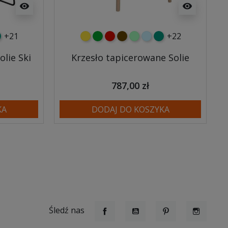
visibility
visibility
+21
+22
y
tny
rkusowy
żółty
zielony
czerwony
czekoladowy
miętowy
błękitny
turkusowy
lie Ski
Krzesło tapicerowane Solie
787,00 zł
KA
DODAJ DO KOSZYKA
Śledź nas
Facebook
YouTube
Pinterest
Instagr