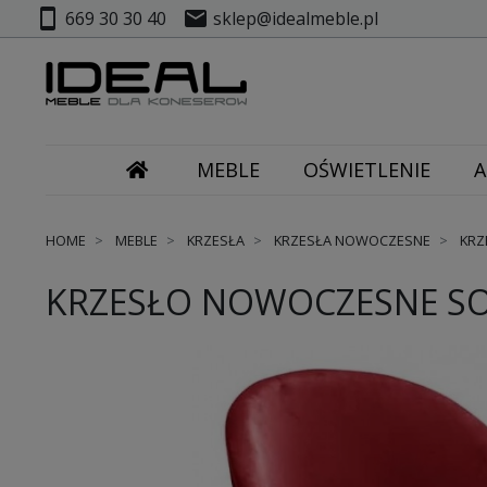
smartphone
mail
669 30 30 40
sklep@idealmeble.pl
MEBLE
OŚWIETLENIE
A
HOME
MEBLE
KRZESŁA
KRZESŁA NOWOCZESNE
KRZ
KRZESŁO NOWOCZESNE SOL