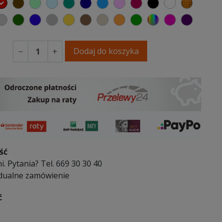
elony
czerwony
czekoladowy
miętowy
błękitny
turkusowy
granatowy
niebieski
różowy
malinowy
czarny
biały
złoty
y
emno szary
jasnoszary
butelkowa zieleń
ciemno niebieski
szary
musztardowy
brązowy
beżowy
pomarańczowy
irlandzka zieleń
wybór koloru
fuksja
fioleto
Dodaj do koszyka
−
+
ść
i. Pytania? Tel. 669 30 30 40
dualne zamówienie
ć