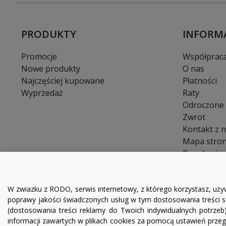
PRODUKTY
INFORM
Promocje
Współprac
Nowe produkty
O nas
Najczęściej kupowane
Płatności
Wyprzedaż
Raty
Odroczone 
Zwrot
Kontakt z 
Mapa stro
Regulamin
FAQ
Blog
W zwiazku z RODO, serwis internetowy, z którego korzystasz, uży
poprawy jakości świadczonych usług w tym dostosowania treści se
(dostosowania treści reklamy do Twoich indywidualnych potrzeb
informacji zawartych w plikach cookies za pomocą ustawień przegl