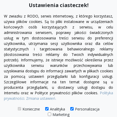
DODAJ DO KOSZYKA
Ustawienia ciasteczek!
W zwiazku z RODO, serwis internetowy, z którego korzystasz,
używa plików cookies. Są to pliki instalowane w urządzeniach
końcowych osób korzystających z serwisu, w celu
administrowania serwisem, poprawy jakości świadczonych
usług w tym dostosowania treści serwisu do preferencji
użytkownika, utrzymania sesji użytkownika oraz dla celów
statystycznych i targetowania behawioralnego reklamy
(dostosowania treści reklamy do Twoich indywidualnych
potrzeb). Informujemy, że istnieje możliwość określenia przez
Facebook
YouTube
Pinterest
Inst
użytkownika serwisu warunków przechowywania lub
uzyskiwania dostępu do informacji zawartych w plikach cookies
za pomocą ustawień przeglądarki lub konfiguracji usługi.
PRODUKTY

Szczegółowe informacje na ten temat dostępne są u
producenta przeglądarki, u dostawcy usługi dostępu do
Internetu oraz w Polityce prywatności plików cookies.
Polityka
INFORMACJE

prywatności.
Zmiana ustawień.
TWOJE KONTO

Konieczne
Analityka
Personalizacja
Marketing
KONTAKT
