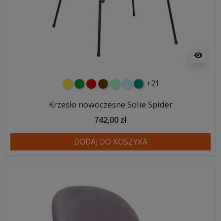
visibility
+21
żółty
zielony
czerwony
czekoladowy
miętowy
błękitny
turkusowy
Krzesło nowoczesne Solie Spider
742,00 zł
DODAJ DO KOSZYKA