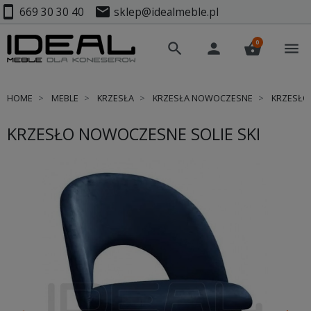
smartphone
mail
669 30 30 40
sklep@idealmeble.pl
0
search
person
shopping_basket
menu
HOME
MEBLE
KRZESŁA
KRZESŁA NOWOCZESNE
KRZESŁO 
KRZESŁO NOWOCZESNE SOLIE SKI