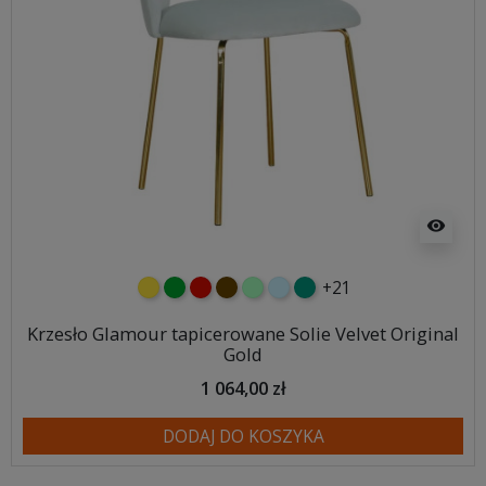
visibility
+21
żółty
zielony
czerwony
czekoladowy
miętowy
błękitny
turkusowy
Krzesło Glamour tapicerowane Solie Velvet Original
Gold
1 064,00 zł
DODAJ DO KOSZYKA