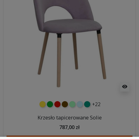
visibility
+22
żółty
zielony
czerwony
czekoladowy
miętowy
błękitny
turkusowy
Krzesło tapicerowane Solie
787,00 zł