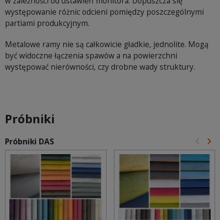
w zależności od ustawień monitora. Dopuszcza się
występowanie różnic odcieni pomiędzy poszczególnymi
partiami produkcyjnym.
Metalowe ramy nie są całkowicie gładkie, jednolite. Mogą
być widoczne łączenia spawów a na powierzchni
występować nierówności, czy drobne wady struktury.
Próbniki
keyboard_arrow_left
keyboard_arrow_right
Próbniki DAS
Poprz
Na