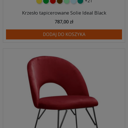
+21
żółty
zielony
czerwony
czekoladowy
miętowy
błękitny
turkusowy
Krzesło tapicerowane Solie Ideal Black
787,00 zł
DODAJ DO KOSZYKA