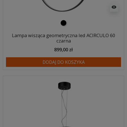
visibility
czarny
Lampa wisząca geometryczna led ACIRCULO 60
czarna
899,00 zł
DODAJ DO KOSZYKA