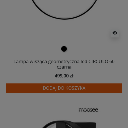
visibility
czarny
Lampa wisząca geometryczna led CIRCULO 60
czarna
499,00 zł
DODAJ DO KOSZYKA