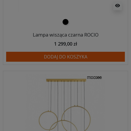
visibility
czarny
Lampa wisząca czarna ROCIO
1 299,00 zł
DODAJ DO KOSZYKA