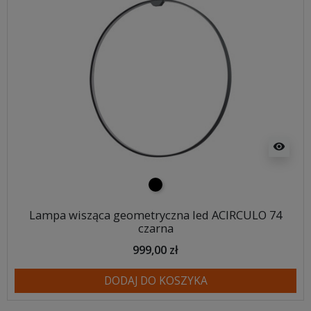
visibility
czarny
Lampa wisząca geometryczna led ACIRCULO 74
czarna
999,00 zł
DODAJ DO KOSZYKA