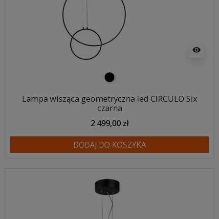
visibility
czarny
Lampa wisząca geometryczna led CIRCULO Six
czarna
2 499,00 zł
DODAJ DO KOSZYKA