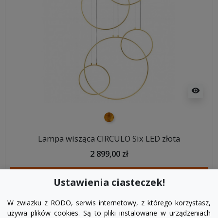
visibility
złoty
Lampa wisząca CIRCULO Six LED złota
2 899,00 zł
DODAJ DO KOSZYKA
Ustawienia ciasteczek!
W zwiazku z RODO, serwis internetowy, z którego korzystasz,
używa plików cookies. Są to pliki instalowane w urządzeniach