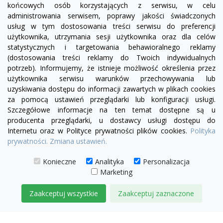
końcowych osób korzystających z serwisu, w celu
administrowania serwisem, poprawy jakości świadczonych
usług w tym dostosowania treści serwisu do preferencji
użytkownika, utrzymania sesji użytkownika oraz dla celów
statystycznych i targetowania behawioralnego reklamy
(dostosowania treści reklamy do Twoich indywidualnych
potrzeb). Informujemy, że istnieje możliwość określenia przez
Facebook
YouTube
Pinterest
Inst
użytkownika serwisu warunków przechowywania lub
uzyskiwania dostępu do informacji zawartych w plikach cookies
za pomocą ustawień przeglądarki lub konfiguracji usługi.
PRODUKTY

Szczegółowe informacje na ten temat dostępne są u
producenta przeglądarki, u dostawcy usługi dostępu do
Internetu oraz w Polityce prywatności plików cookies.
Polityka
INFORMACJE

prywatności.
Zmiana ustawień.
TWOJE KONTO

Konieczne
Analityka
Personalizacja
Marketing
KONTAKT

Zaakceptuj wszystkie
Zaakceptuj zaznaczone
© 2026 IDEAL MEBLE
ZARZĄDZAJ ZGODAMI