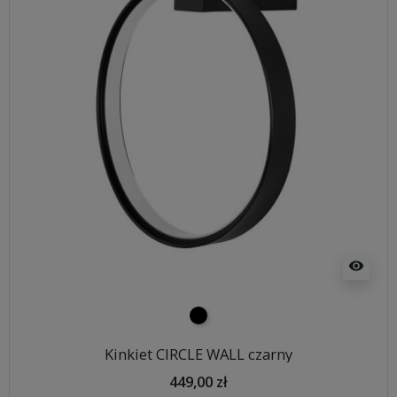
visibility
czarny
Kinkiet CIRCLE WALL czarny
449,00 zł