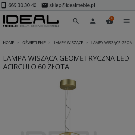
smartphone
mail
669 30 30 40
sklep@idealmeble.pl
0
search
person
shopping_basket
menu
HOME
OŚWIETLENIE
LAMPY WISZĄCE
LAMPY WISZĄCE GEOM
LAMPA WISZĄCA GEOMETRYCZNA LED
ACIRCULO 60 ZŁOTA