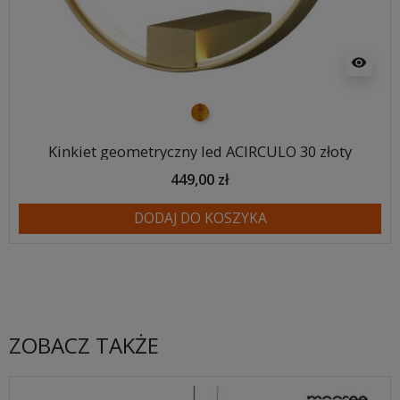
visibility
złoty
Kinkiet geometryczny led ACIRCULO 30 złoty
449,00 zł
DODAJ DO KOSZYKA
ZOBACZ TAKŻE