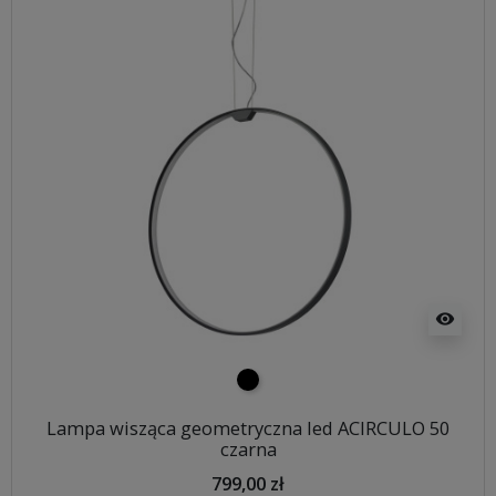
visibility
czarny
Lampa wisząca geometryczna led ACIRCULO 50
czarna
799,00 zł