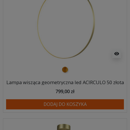
visibility
złoty
Lampa wisząca geometryczna led ACIRCULO 50 złota
799,00 zł
DODAJ DO KOSZYKA