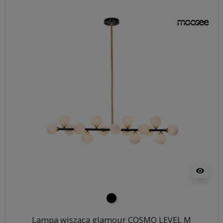
visibility
czarny
Lampa wisząca glamour COSMO LEVEL M