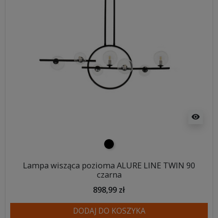
visibility
czarny
Lampa wisząca pozioma ALURE LINE TWIN 90
czarna
898,99 zł
DODAJ DO KOSZYKA