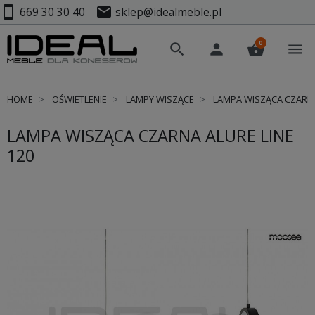
smartphone
mail
669 30 30 40
sklep@idealmeble.pl
0
search
person
shopping_basket
menu
HOME
OŚWIETLENIE
LAMPY WISZĄCE
LAMPA WISZĄCA CZARNA
LAMPA WISZĄCA CZARNA ALURE LINE
120