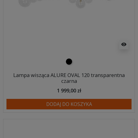
visibility
czarny
Lampa wisząca ALURE OVAL 120 transparentna
czarna
1 999,00 zł
DODAJ DO KOSZYKA