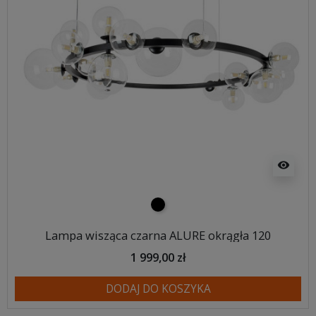
visibility
czarny
Lampa wisząca czarna ALURE okrągła 120
1 999,00 zł
DODAJ DO KOSZYKA