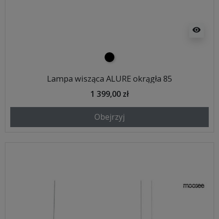
visibility
czarny
Lampa wisząca ALURE okrągła 85
1 399,00 zł
Obejrzyj