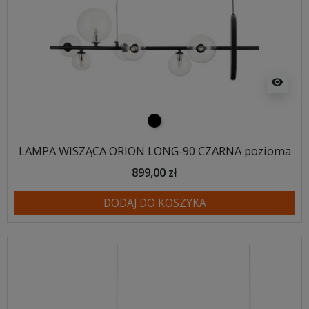
visibility
czarny
LAMPA WISZĄCA ORION LONG-90 CZARNA pozioma
899,00 zł
DODAJ DO KOSZYKA