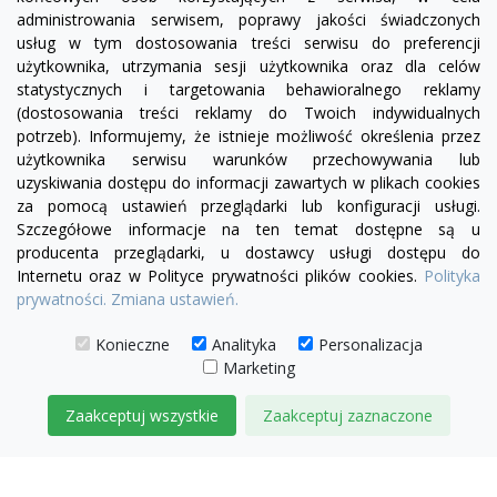
administrowania serwisem, poprawy jakości świadczonych
usług w tym dostosowania treści serwisu do preferencji
użytkownika, utrzymania sesji użytkownika oraz dla celów
statystycznych i targetowania behawioralnego reklamy
(dostosowania treści reklamy do Twoich indywidualnych
potrzeb). Informujemy, że istnieje możliwość określenia przez
Facebook
YouTube
Pinterest
Inst
użytkownika serwisu warunków przechowywania lub
uzyskiwania dostępu do informacji zawartych w plikach cookies
za pomocą ustawień przeglądarki lub konfiguracji usługi.
PRODUKTY

Szczegółowe informacje na ten temat dostępne są u
producenta przeglądarki, u dostawcy usługi dostępu do
Internetu oraz w Polityce prywatności plików cookies.
Polityka
INFORMACJE

prywatności.
Zmiana ustawień.
TWOJE KONTO

Konieczne
Analityka
Personalizacja
Marketing
KONTAKT

Zaakceptuj wszystkie
Zaakceptuj zaznaczone
© 2026 IDEAL MEBLE
ZARZĄDZAJ ZGODAMI