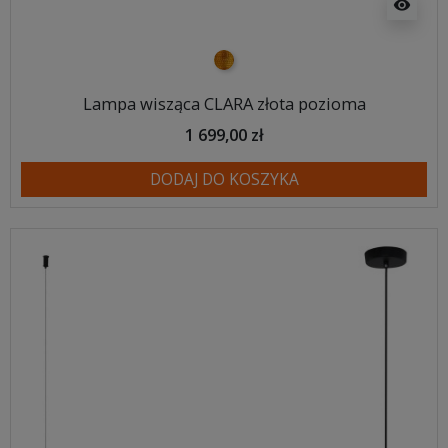
visibility
złoty
Lampa wisząca CLARA złota pozioma
1 699,00 zł
DODAJ DO KOSZYKA