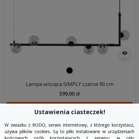
visibility
czarny
Lampa wisząca SIMPLY czarna 90 cm
599,00 zł
DODAJ DO KOSZYKA
Ustawienia ciasteczek!
W zwiazku z RODO, serwis internetowy, z którego korzystasz,
używa plików cookies. Są to pliki instalowane w urządzeniach
końcowych osób korzystających z serwisu, w celu