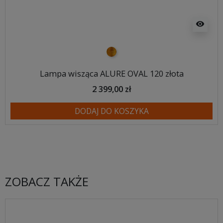
visibility
złoty
Lampa wisząca ALURE OVAL 120 złota
2 399,00 zł
DODAJ DO KOSZYKA
ZOBACZ TAKŻE