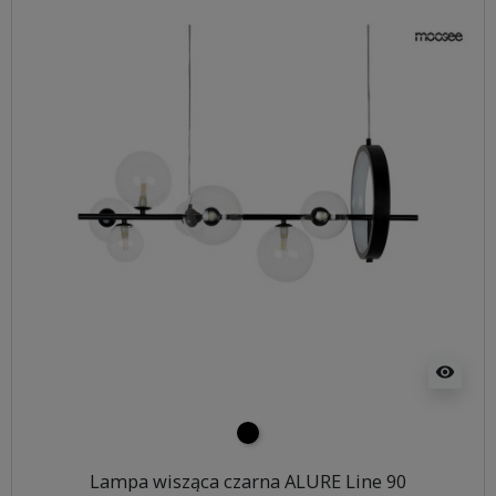
visibility
czarny
Lampa wisząca czarna ALURE Line 90