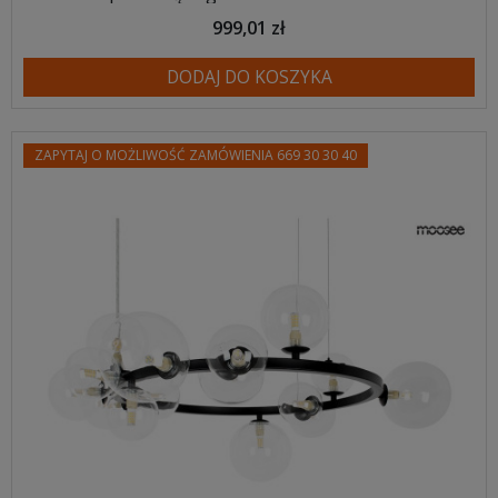
999,01 zł
DODAJ DO KOSZYKA
ZAPYTAJ O MOŻLIWOŚĆ ZAMÓWIENIA 669 30 30 40