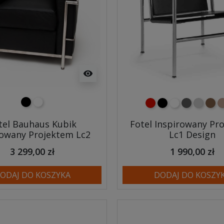
visibility
czarny
biały
czerwony
czarny
biały
ciemno sza
jasnosz
brąz
j
tel Bauhaus Kubik
Fotel Inspirowany Pr
rowany Projektem Lc2
Lc1 Design
3 299,00 zł
1 990,00 zł
ODAJ DO KOSZYKA
DODAJ DO KOSZY