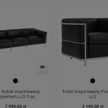
visibility
czarny
czarny
 Kubik Inspirowany
Fotel Inspirowany Pr
ojektem Lc3 3 os.
Lc2
7 999,00 zł
3 199,00 zł