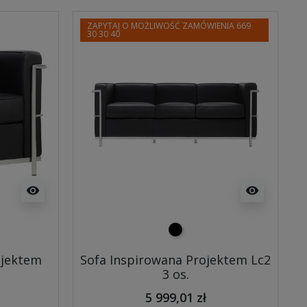
ZAPYTAJ O MOŻLIWOŚĆ ZAMÓWIENIA 669
30 30 40
visibility
visibility
czarny
ojektem
Sofa Inspirowana Projektem Lc2
3 os.
5 999,01 zł