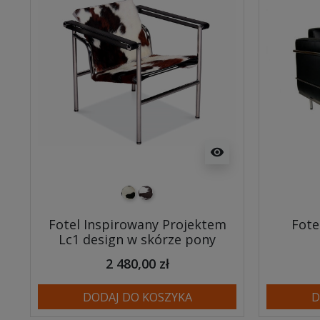
visibility
pony biało-czarne
pony biało-brązowe
Fotel Inspirowany Projektem
Fote
Lc1 design w skórze pony
2 480,00 zł
DODAJ DO KOSZYKA
D