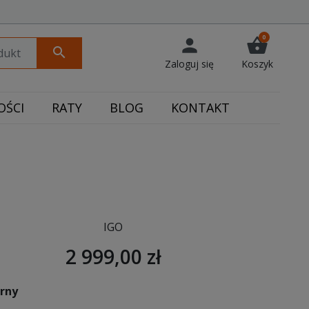
0
person
shopping_basket
search
Zaloguj się
Koszyk
ŚCI
RATY
BLOG
KONTAKT
IGO
2 999,00 zł
arny