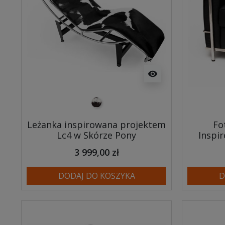
visibility
pony
Leżanka inspirowana projektem
Fo
Lc4 w Skórze Pony
Inspi
3 999,00 zł
DODAJ DO KOSZYKA
D