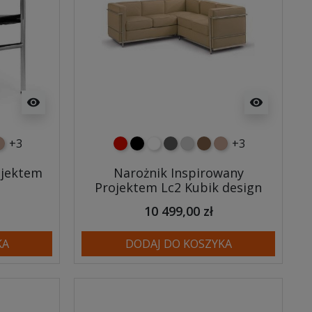
visibility
visibility
+3
+3
ry
ary
owy
asnobrązowy
czerwony
czarny
biały
ciemno szary
jasnoszary
brązowy
jasnobrązowy
ojektem
Narożnik Inspirowany
Projektem Lc2 Kubik design
10 499,00 zł
KA
DODAJ DO KOSZYKA