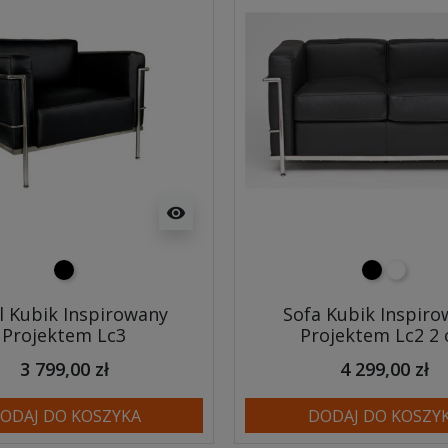
visibility
czarny
czarny
biały
l Kubik Inspirowany
Sofa Kubik Inspir
Projektem Lc3
Projektem Lc2 2 
3 799,00 zł
4 299,00 zł
ODAJ DO KOSZYKA
DODAJ DO KOSZY