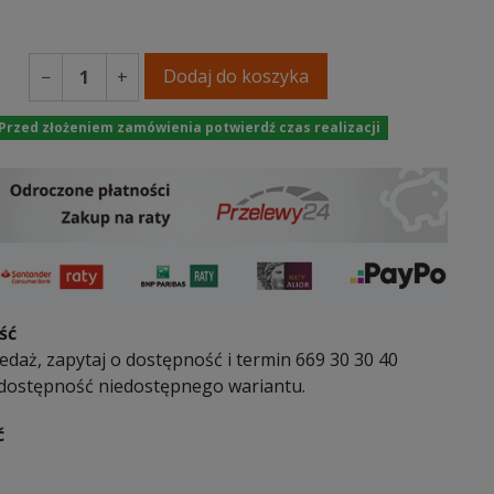
ny
arny
Dodaj do koszyka
−
+
Przed złożeniem zamówienia potwierdź czas realizacji
ść
daż, zapytaj o dostępność i termin 669 30 30 40
 dostępność niedostępnego wariantu.
ć