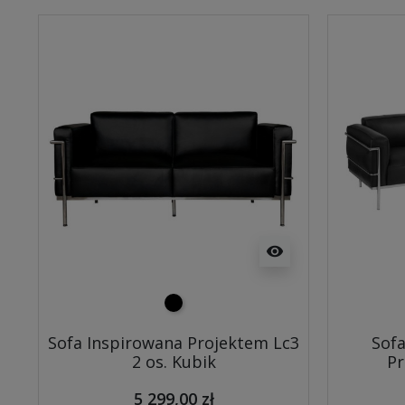
visibility
czarny
Sofa Inspirowana Projektem Lc3
Sofa
2 os. Kubik
Pr
5 299,00 zł