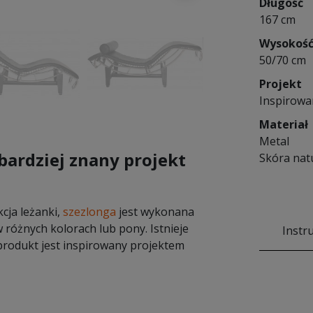
Długość
167 cm
Wysokoś
50/70 cm
Projekt
Inspirowa
Materiał
Metal
bardziej znany projekt
Skóra nat
kcja leżanki,
szezlonga
jest wykonana
 różnych kolorach lub pony. Istnieje
Instr
produkt jest inspirowany projektem