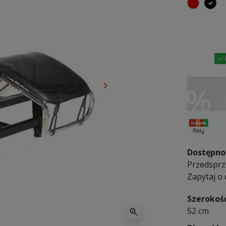
czerwo
cz

keyboard_arrow_right
Następny
Dostępno
Przedsprze
Zapytaj o
Szerokoś
52 cm
zoom_in