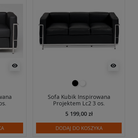
visibility
visibility
czarny
biały
owana
Sofa Kubik Inspirowana
os.
Projektem Lc2 3 os.
5 199,00 zł
KA
DODAJ DO KOSZYKA