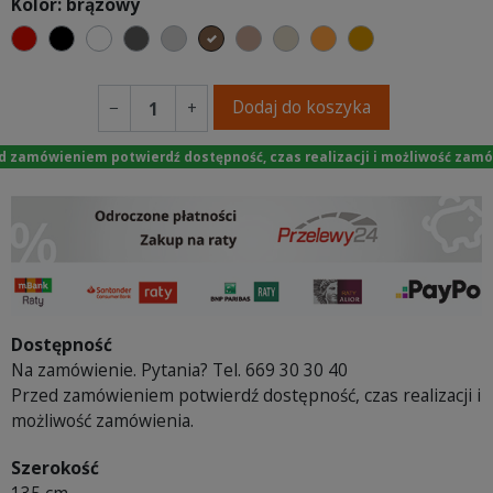
Kolor: brązowy
czerwony
czarny
biały
ciemno szary
jasnoszary
brązowy
jasnobrązowy
beżowy
pomarańczowy
koniakowy
Dodaj do koszyka
−
+
d zamówieniem potwierdź dostępność, czas realizacji i możliwość zamó
Dostępność
Na zamówienie. Pytania? Tel. 669 30 30 40
Przed zamówieniem potwierdź dostępność, czas realizacji i
możliwość zamówienia.
Szerokość