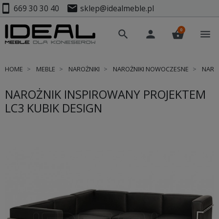
smartphone
mail
669 30 30 40
sklep@idealmeble.pl
0
search
person
shopping_basket
menu
HOME
MEBLE
NAROŻNIKI
NAROŻNIKI NOWOCZESNE
NAROŻ
NAROŻNIK INSPIROWANY PROJEKTEM
LC3 KUBIK DESIGN