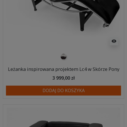
visibility
pony
Leżanka inspirowana projektem Lc4 w Skórze Pony
3 999,00 zł
DODAJ DO KOSZYKA