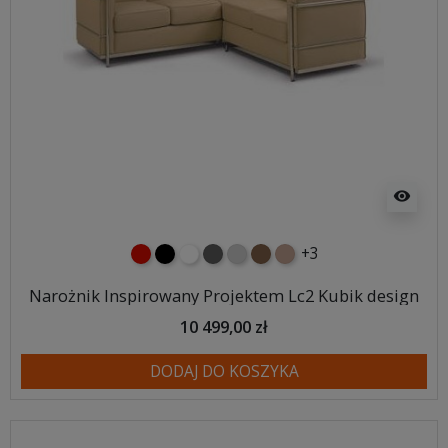
visibility
+3
czerwony
czarny
biały
ciemno szary
jasnoszary
brązowy
jasnobrązowy
Narożnik Inspirowany Projektem Lc2 Kubik design
10 499,00 zł
DODAJ DO KOSZYKA