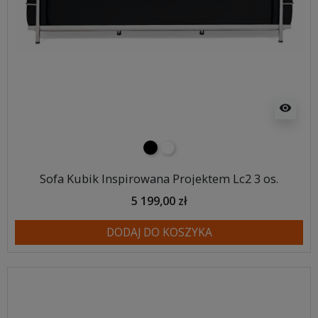
visibility
czarny
biały
Sofa Kubik Inspirowana Projektem Lc2 3 os.
5 199,00 zł
DODAJ DO KOSZYKA