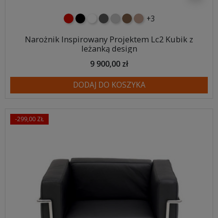
+3
czerwony
czarny
biały
ciemno szary
jasnoszary
brązowy
jasnobrązowy
Narożnik Inspirowany Projektem Lc2 Kubik z
leżanką design
9 900,00 zł
DODAJ DO KOSZYKA
-299,00 ZŁ