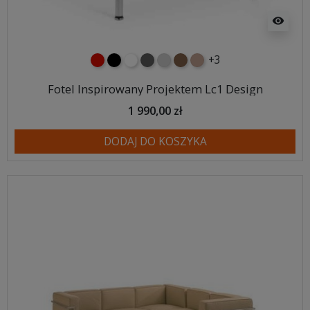
visibility
+3
czerwony
czarny
biały
ciemno szary
jasnoszary
brązowy
jasnobrązowy
Fotel Inspirowany Projektem Lc1 Design
1 990,00 zł
DODAJ DO KOSZYKA