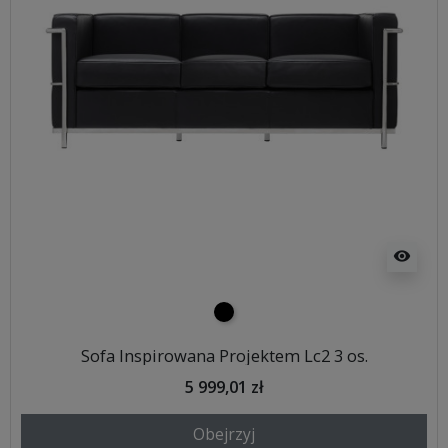
visibility
czarny
Sofa Inspirowana Projektem Lc2 3 os.
5 999,01 zł
Obejrzyj