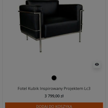
visibility
czarny
Fotel Kubik Inspirowany Projektem Lc3
3 799,00 zł
DODAJ DO KOSZYKA