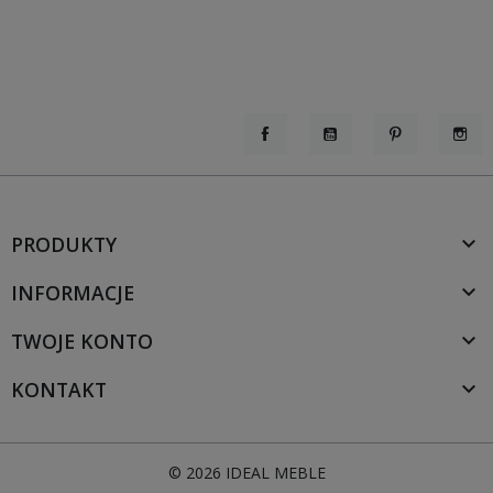
Facebook
YouTube
Pinterest
Inst
PRODUKTY

INFORMACJE

TWOJE KONTO

KONTAKT

© 2026 IDEAL MEBLE