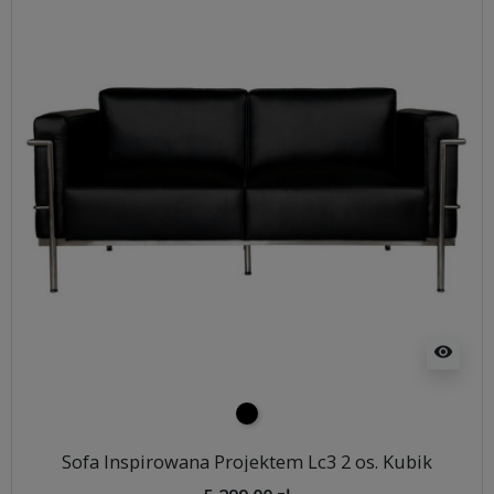
visibility
czarny
Sofa Inspirowana Projektem Lc3 2 os. Kubik