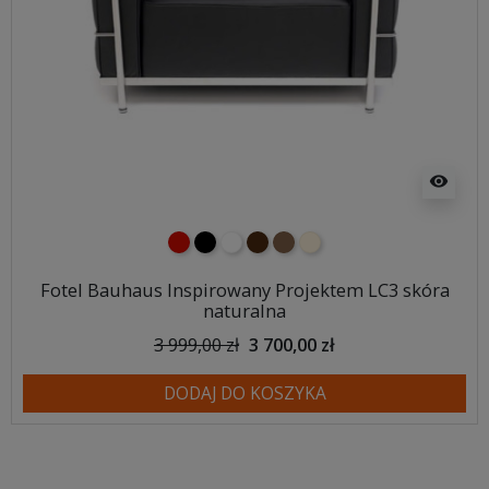
visibility
czerwony
czarny
biały
ciemno brązowy
brązowy
ecru beżowy
Fotel Bauhaus Inspirowany Projektem LC3 skóra
naturalna
3 999,00 zł
3 700,00 zł
DODAJ DO KOSZYKA