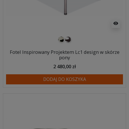
visibility
pony biało-czarne
pony biało-brązowe
Fotel Inspirowany Projektem Lc1 design w skórze
pony
2 480,00 zł
DODAJ DO KOSZYKA