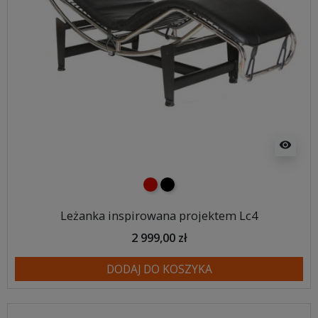
visibility
czerwony
czarny
Leżanka inspirowana projektem Lc4
2 999,00 zł
DODAJ DO KOSZYKA