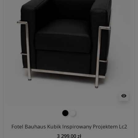
visibility
czarny
biały
Fotel Bauhaus Kubik Inspirowany Projektem Lc2
3 299,00 zł