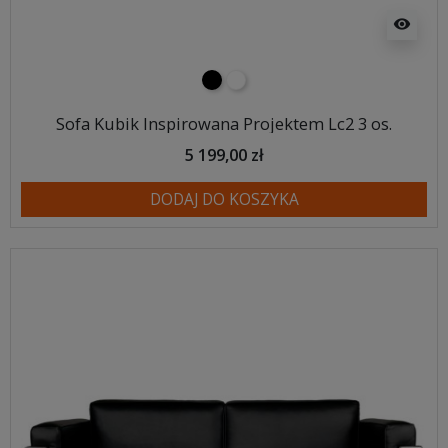
visibility
czarny
biały
Sofa Kubik Inspirowana Projektem Lc2 3 os.
5 199,00 zł
DODAJ DO KOSZYKA