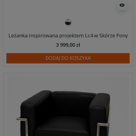
visibility
pony
Leżanka inspirowana projektem Lc4 w Skórze Pony
3 999,00 zł
DODAJ DO KOSZYKA