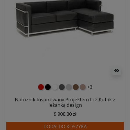
visibility
+3
czerwony
czarny
biały
ciemno szary
jasnoszary
brązowy
jasnobrązowy
Narożnik Inspirowany Projektem Lc2 Kubik z
leżanką design
9 900,00 zł
DODAJ DO KOSZYKA