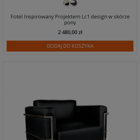
pony biało-czarne
pony biało-brązowe
Fotel Inspirowany Projektem Lc1 design w skórze
pony
2 480,00 zł
DODAJ DO KOSZYKA