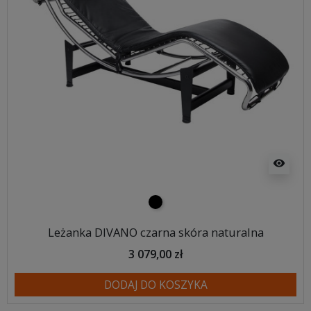
visibility
czarny
Leżanka DIVANO czarna skóra naturalna
3 079,00 zł
DODAJ DO KOSZYKA