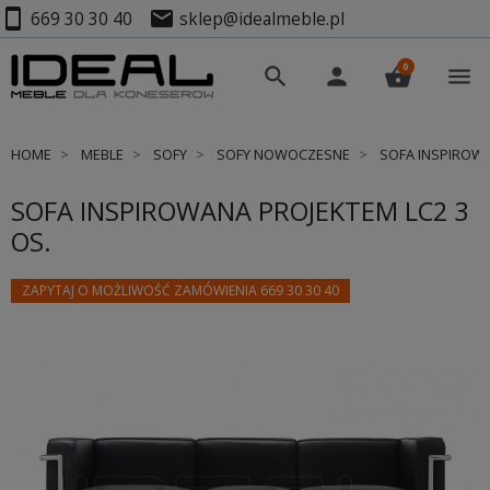
smartphone
mail
669 30 30 40
sklep@idealmeble.pl
0
search
person
shopping_basket
menu
HOME
MEBLE
SOFY
SOFY NOWOCZESNE
SOFA INSPIROWA
SOFA INSPIROWANA PROJEKTEM LC2 3
OS.
ZAPYTAJ O MOŻLIWOŚĆ ZAMÓWIENIA 669 30 30 40