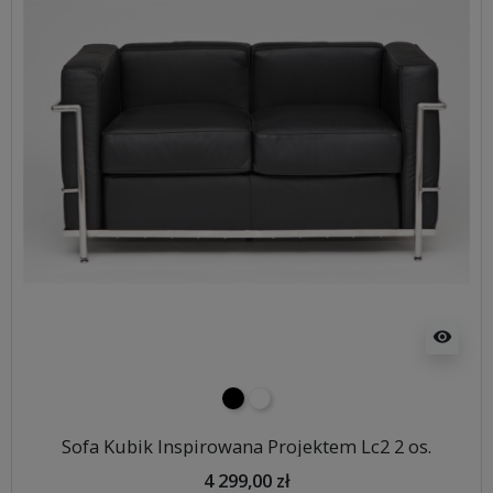
visibility
czarny
biały
Sofa Kubik Inspirowana Projektem Lc2 2 os.
4 299,00 zł