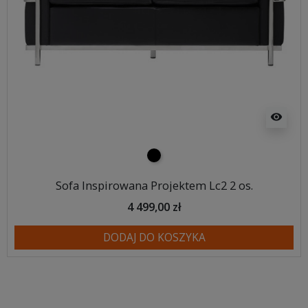
visibility
czarny
Sofa Inspirowana Projektem Lc2 2 os.
4 499,00 zł
DODAJ DO KOSZYKA