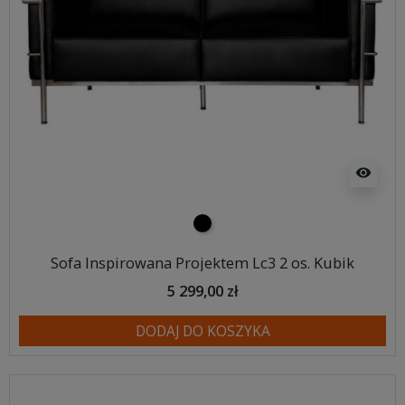
visibility
czarny
Sofa Inspirowana Projektem Lc3 2 os. Kubik
5 299,00 zł
DODAJ DO KOSZYKA