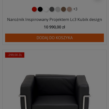
+3
czerwony
czarny
biały
ciemno szary
jasnoszary
brązowy
jasnobrązowy
Narożnik Inspirowany Projektem Lc3 Kubik design
10 990,00 zł
DODAJ DO KOSZYKA
-299,00 ZŁ