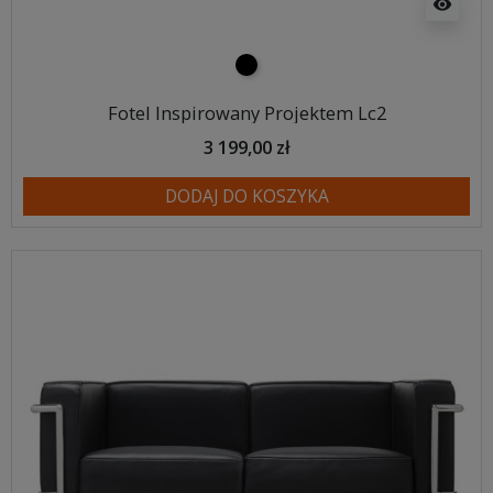
visibility
czarny
Fotel Inspirowany Projektem Lc2
3 199,00 zł
DODAJ DO KOSZYKA