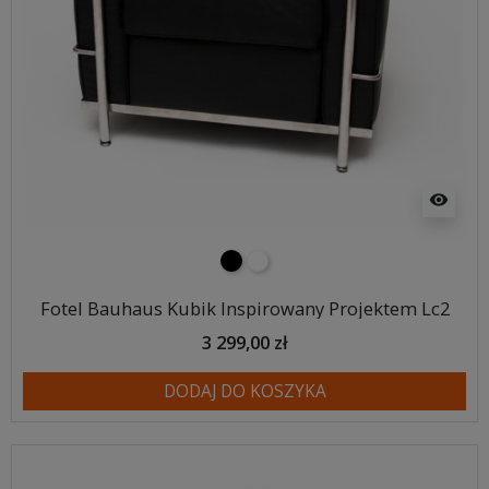
visibility
czarny
biały
Fotel Bauhaus Kubik Inspirowany Projektem Lc2
3 299,00 zł
DODAJ DO KOSZYKA