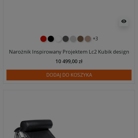
visibility
+3
czerwony
czarny
biały
ciemno szary
jasnoszary
brązowy
jasnobrązowy
Narożnik Inspirowany Projektem Lc2 Kubik design
10 499,00 zł
DODAJ DO KOSZYKA