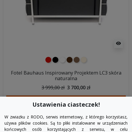
visibility
czerwony
czarny
biały
ciemno brązowy
brązowy
ecru beżowy
Fotel Bauhaus Inspirowany Projektem LC3 skóra
naturalna
3 999,00 zł
3 700,00 zł
DODAJ DO KOSZYKA
Ustawienia ciasteczek!
W zwiazku z RODO, serwis internetowy, z którego korzystasz,
używa plików cookies. Są to pliki instalowane w urządzeniach
końcowych osób korzystających z serwisu, w celu