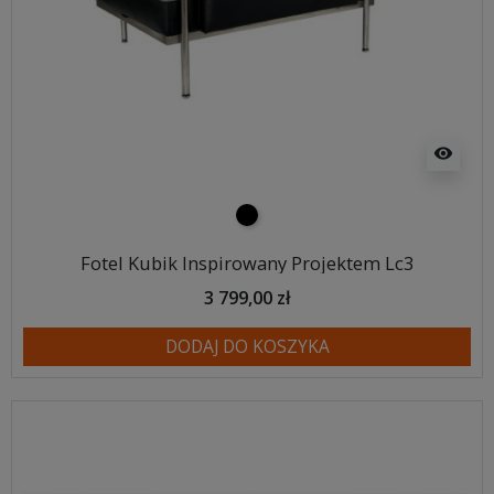
visibility
czarny
Fotel Kubik Inspirowany Projektem Lc3
3 799,00 zł
DODAJ DO KOSZYKA