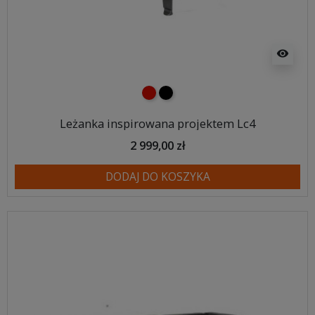
visibility
czerwony
czarny
Leżanka inspirowana projektem Lc4
2 999,00 zł
DODAJ DO KOSZYKA