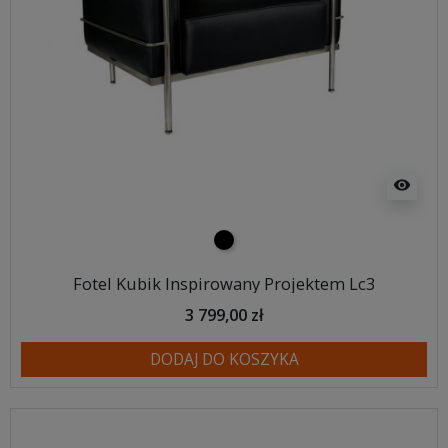
visibility
czarny
Fotel Kubik Inspirowany Projektem Lc3
3 799,00 zł
DODAJ DO KOSZYKA