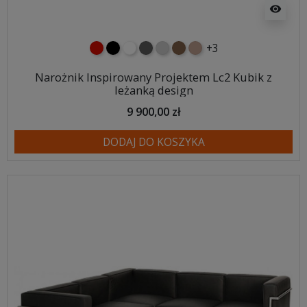
visibility
+3
czerwony
czarny
biały
ciemno szary
jasnoszary
brązowy
jasnobrązowy
Narożnik Inspirowany Projektem Lc2 Kubik z
leżanką design
9 900,00 zł
DODAJ DO KOSZYKA