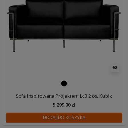
visibility
czarny
Sofa Inspirowana Projektem Lc3 2 os. Kubik
5 299,00 zł
DODAJ DO KOSZYKA