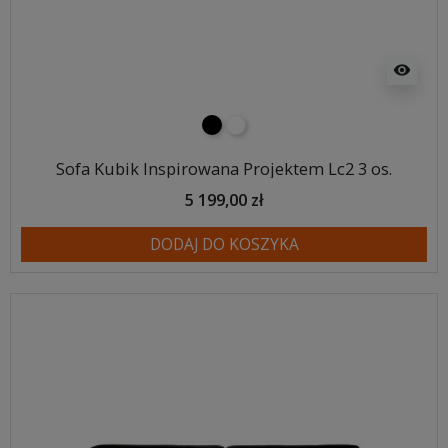
visibility
czarny
biały
Sofa Kubik Inspirowana Projektem Lc2 3 os.
5 199,00 zł
DODAJ DO KOSZYKA