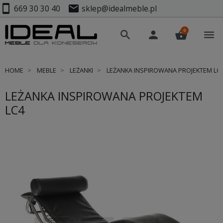
smartphone
mail
669 30 30 40
sklep@idealmeble.pl
0
search
person
shopping_basket
menu
HOME
MEBLE
LEŻANKI
LEŻANKA INSPIROWANA PROJEKTEM LC
LEŻANKA INSPIROWANA PROJEKTEM
LC4