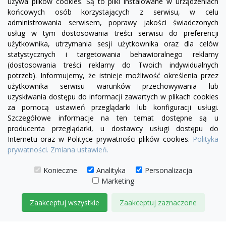
używa plików cookies. Są to pliki instalowane w urządzeniach
końcowych osób korzystających z serwisu, w celu
administrowania serwisem, poprawy jakości świadczonych
usług w tym dostosowania treści serwisu do preferencji
użytkownika, utrzymania sesji użytkownika oraz dla celów
statystycznych i targetowania behawioralnego reklamy
(dostosowania treści reklamy do Twoich indywidualnych
potrzeb). Informujemy, że istnieje możliwość określenia przez
Facebook
YouTube
Pinterest
Inst
użytkownika serwisu warunków przechowywania lub
uzyskiwania dostępu do informacji zawartych w plikach cookies
za pomocą ustawień przeglądarki lub konfiguracji usługi.
PRODUKTY

Szczegółowe informacje na ten temat dostępne są u
producenta przeglądarki, u dostawcy usługi dostępu do
Internetu oraz w Polityce prywatności plików cookies.
Polityka
INFORMACJE

prywatności.
Zmiana ustawień.
TWOJE KONTO

Konieczne
Analityka
Personalizacja
Marketing
KONTAKT

Zaakceptuj wszystkie
Zaakceptuj zaznaczone
© 2026 IDEAL MEBLE
ZARZĄDZAJ ZGODAMI