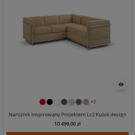
visibility
+3
czerwony
czarny
biały
ciemno szary
jasnoszary
brązowy
jasnobrązowy
Narożnik Inspirowany Projektem Lc2 Kubik design
10 499,00 zł