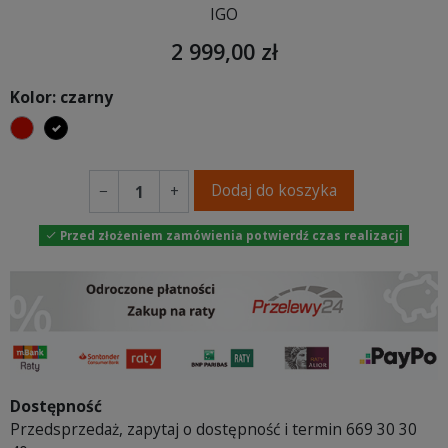
IGO
2 999,00 zł
Kolor: czarny
czerwony
czarny
Dodaj do koszyka
−
+
Przed złożeniem zamówienia potwierdź czas realizacji

Dostępność
Przedsprzedaż, zapytaj o dostępność i termin 669 30 30