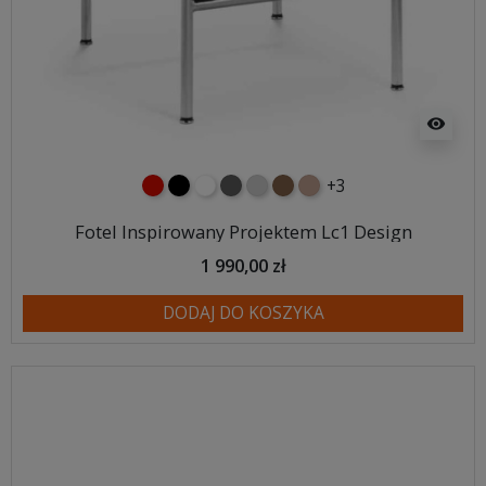
visibility
+3
czerwony
czarny
biały
ciemno szary
jasnoszary
brązowy
jasnobrązowy
Fotel Inspirowany Projektem Lc1 Design
1 990,00 zł
DODAJ DO KOSZYKA