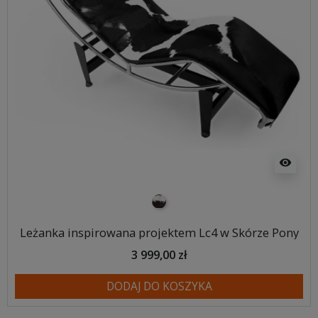
visibility
pony
Leżanka inspirowana projektem Lc4 w Skórze Pony
3 999,00 zł
DODAJ DO KOSZYKA