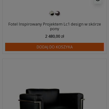
pony biało-czarne
pony biało-brązowe
Fotel Inspirowany Projektem Lc1 design w skórze
pony
2 480,00 zł
DODAJ DO KOSZYKA