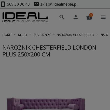
smartphone
mail
669 30 30 40
sklep@idealmeble.pl
0
search
person
shopping_basket
menu
HOME
MEBLE
NAROŻNIKI
NAROŻNIKI CHESTERFIELD
NAROŻ
NAROŻNIK CHESTERFIELD LONDON
PLUS 250X200 CM