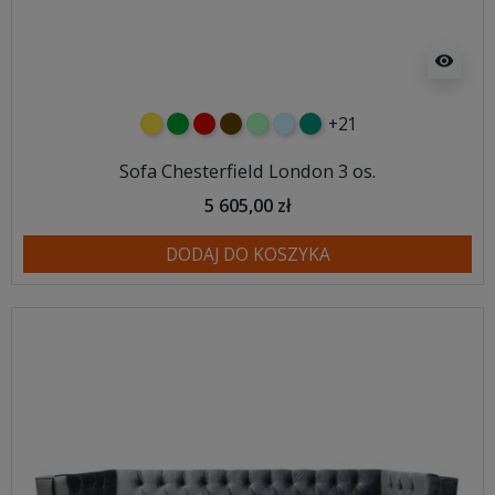
visibility
+21
żółty
zielony
czerwony
czekoladowy
miętowy
błękitny
turkusowy
Sofa Chesterfield London 3 os.
5 605,00 zł
DODAJ DO KOSZYKA