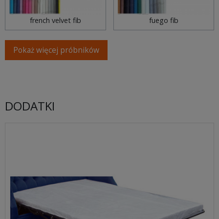
french velvet fib
fuego fib
Pokaż więcej próbników
DODATKI