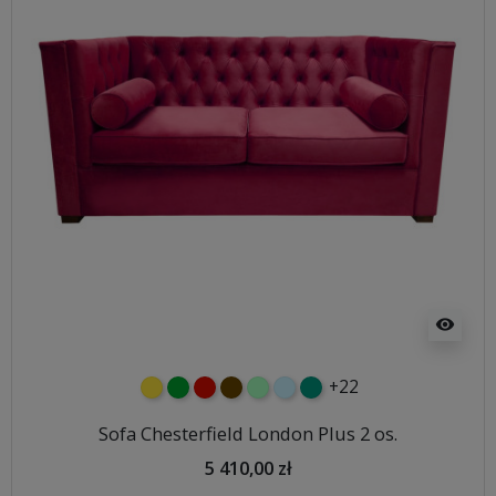
visibility
+22
żółty
zielony
czerwony
czekoladowy
miętowy
błękitny
turkusowy
Sofa Chesterfield London Plus 2 os.
5 410,00 zł