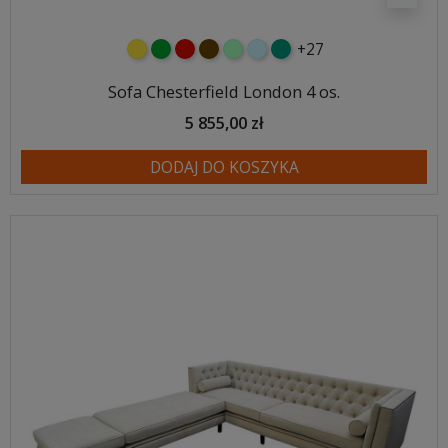
+27
żółty
zielony
czerwony
czekoladowy
miętowy
błękitny
turkusowy
Sofa Chesterfield London 4 os.
5 855,00 zł
DODAJ DO KOSZYKA