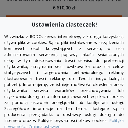
6 610,00 zł
DODAJ DO KOSZYKA
Ustawienia ciasteczek!
W zwiazku z RODO, serwis internetowy, z którego korzystasz,
używa plików cookies. Są to pliki instalowane w urządzeniach
końcowych osób korzystających z serwisu, w celu
administrowania serwisem, poprawy jakości świadczonych
usług w tym dostosowania treści serwisu do preferencji
użytkownika, utrzymania sesji użytkownika oraz dla celów
statystycznych i targetowania behawioralnego reklamy
(dostosowania treści reklamy do Twoich indywidualnych
potrzeb). Informujemy, że istnieje możliwość określenia przez
Facebook
YouTube
Pinterest
Inst
użytkownika serwisu warunków przechowywania lub
uzyskiwania dostępu do informacji zawartych w plikach cookies
za pomocą ustawień przeglądarki lub konfiguracji usługi.
PRODUKTY

Szczegółowe informacje na ten temat dostępne są u
producenta przeglądarki, u dostawcy usługi dostępu do
Internetu oraz w Polityce prywatności plików cookies.
Polityka
INFORMACJE

prywatności.
Zmiana ustawień.