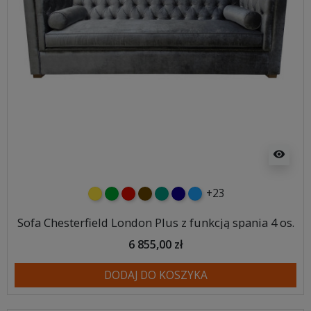
visibility
+23
żółty
zielony
czerwony
czekoladowy
turkusowy
granatowy
niebieski
Sofa Chesterfield London Plus z funkcją spania 4 os.
6 855,00 zł
DODAJ DO KOSZYKA