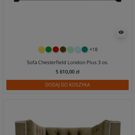
visibility
+18
żółty
zielony
czerwony
czekoladowy
miętowy
błękitny
turkusowy
Sofa Chesterfield London Plus 3 os.
5 610,00 zł
DODAJ DO KOSZYKA