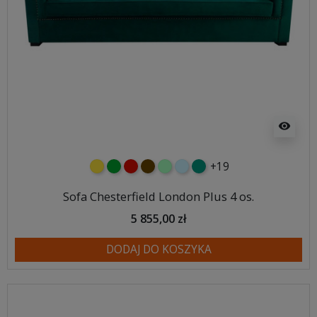
visibility
+19
żółty
zielony
czerwony
czekoladowy
miętowy
błękitny
turkusowy
Sofa Chesterfield London Plus 4 os.
5 855,00 zł
DODAJ DO KOSZYKA