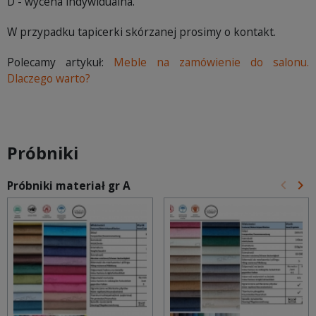
D - wycena indywidualna.
W przypadku tapicerki skórzanej prosimy o kontakt.
Polecamy artykuł:
Meble na zamówienie do salonu.
Dlaczego warto?
Próbniki
keyboard_arrow_left
keyboard_arrow_right
Próbniki materiał gr A
Poprz
Na