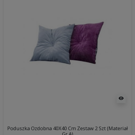
visibility
Poduszka Ozdobna 40X40 Cm Zestaw 2 Szt (Materiał
Gr A)