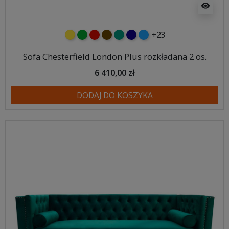
visibility
+23
żółty
zielony
czerwony
czekoladowy
turkusowy
granatowy
niebieski
Sofa Chesterfield London Plus rozkładana 2 os.
6 410,00 zł
DODAJ DO KOSZYKA