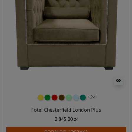
visibility
+24
żółty
zielony
czerwony
czekoladowy
miętowy
błękitny
turkusowy
Fotel Chesterfield London Plus
2 845,00 zł