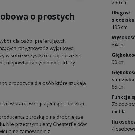
230 cm
Długość
osobowa o prostych
siedziska
195 cm
Wysokoś
ybór dla osób, preferujących
84 cm
chcących rezygnować z wyjątkowej
Głębokoś
zy w sobie wszystko co najlepsze ze
90 cm
ym, niepowtarzalnym meblu, który
Głębokoś
siedziska
 to propozycja dla osób które szukają
65 cm
Funkcja s
zcze w starej wersji z jedną poduszką).
Za dopłatą
mebla
 producenta z troską o najdrobniejsze
Ilu osob
lu. Nie przetrzymujemy Chesterfieldów
4 osobow
widualne zamówienie z