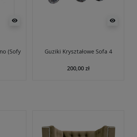
visibility
visibility
no (Sofy
Guziki Kryształowe Sofa 4
200,00 zł