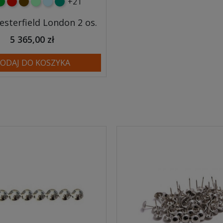
+21
y
ielony
czerwony
czekoladowy
miętowy
błękitny
turkusowy
esterfield London 2 os.
5 365,00 zł
ODAJ DO KOSZYKA