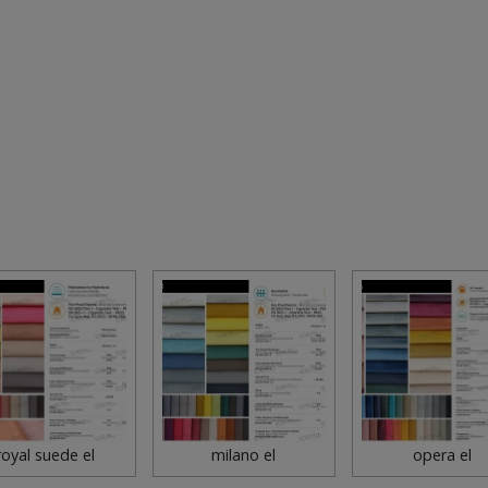
royal suede el
milano el
opera el