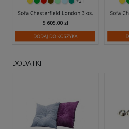
+21
żółty
zielony
czerwony
czekoladowy
miętowy
błękitny
turkusowy
żółt
z
Sofa Chesterfield London 3 os.
Sofa Ch
5 605,00 zł
DODAJ DO KOSZYKA
D
DODATKI