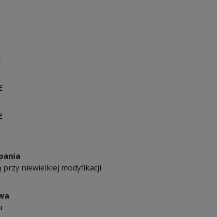
ć
ć
ć
pania
 przy niewielkiej modyfikacji
owa
a