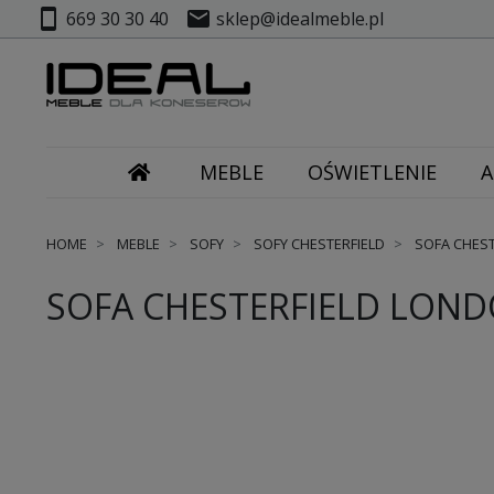
smartphone
mail
669 30 30 40
sklep@idealmeble.pl
MEBLE
OŚWIETLENIE
A
HOME
MEBLE
SOFY
SOFY CHESTERFIELD
SOFA CHEST
SOFA CHESTERFIELD LOND