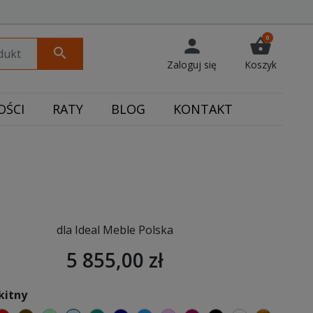
0
person
shopping_basket
search
Zaloguj się
Koszyk
ŚCI
RATY
BLOG
KONTAKT
dla Ideal Meble Polska
5 855,00 zł
kitny