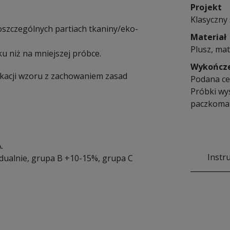
Projekt
Klasyczny 
poszczególnych partiach tkaniny/eko-
Materiał
Plusz, mat
u niż na mniejszej próbce.
Wykończ
ikacji wzoru z zachowaniem zasad
Podana cen
Próbki wy
paczkomat
.
Instr
idualnie, grupa B +10-15%, grupa C