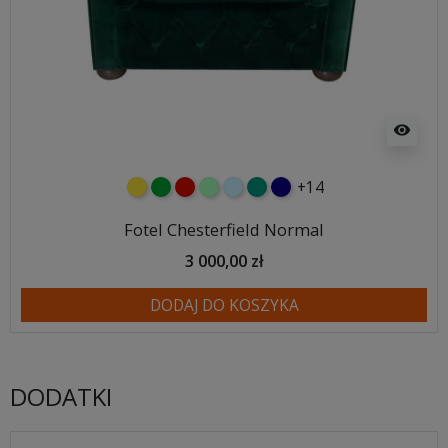
visibility
+14
żółty
zielony
czerwony
miętowy
błękitny
turkusowy
granatowy
Fotel Chesterfield Normal
3 000,00 zł
DODAJ DO KOSZYKA
DODATKI