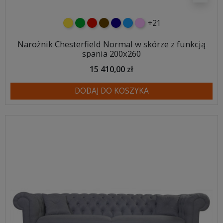
+21
żółty
zielony
czerwony
czekoladowy
granatowy
niebieski
różowy
Narożnik Chesterfield Normal w skórze z funkcją
spania 200x260
15 410,00 zł
DODAJ DO KOSZYKA