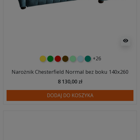
visibility
+26
żółty
zielony
czerwony
czekoladowy
miętowy
błękitny
turkusowy
Narożnik Chesterfield Normal bez boku 140x260
8 130,00 zł
DODAJ DO KOSZYKA