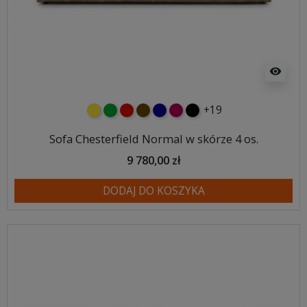
visibility
+19
żółty
zielony
czerwony
czekoladowy
granatowy
malinowy
czarny
Sofa Chesterfield Normal w skórze 4 os.
9 780,00 zł
DODAJ DO KOSZYKA