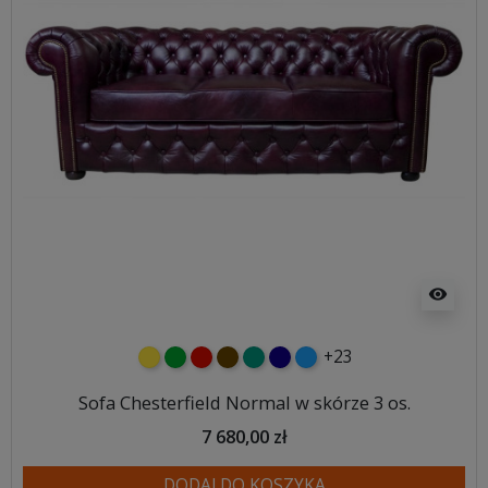
visibility
+23
żółty
zielony
czerwony
czekoladowy
turkusowy
granatowy
niebieski
Sofa Chesterfield Normal w skórze 3 os.
7 680,00 zł
DODAJ DO KOSZYKA