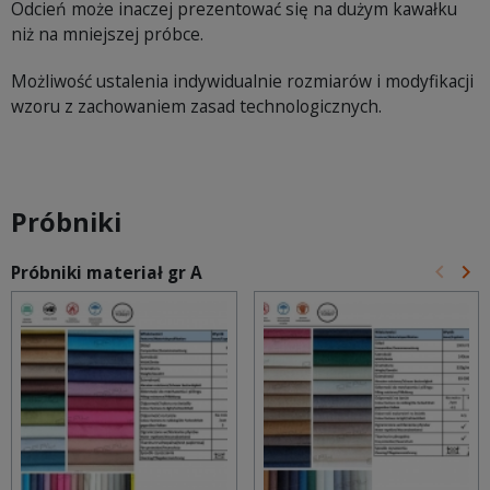
Odcień może inaczej prezentować się na dużym kawałku
niż na mniejszej próbce.
Możliwość ustalenia indywidualnie rozmiarów i modyfikacji
wzoru z zachowaniem zasad technologicznych.
Próbniki
keyboard_arrow_left
keyboard_arrow_right
Próbniki materiał gr A
Poprz
Na