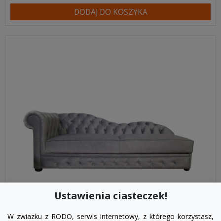
DODAJ DO KOSZYKA
Ustawienia ciasteczek!
W zwiazku z RODO, serwis internetowy, z którego korzystasz,