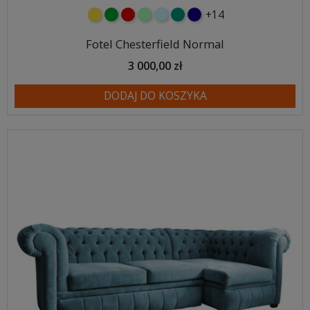
+14
żółty
zielony
czerwony
miętowy
błękitny
turkusowy
granatowy
Fotel Chesterfield Normal
3 000,00 zł
DODAJ DO KOSZYKA