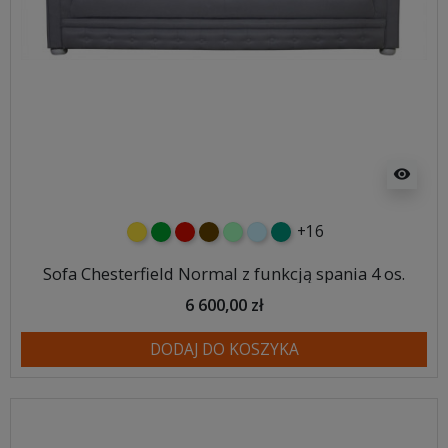
visibility
+16
żółty
zielony
czerwony
czekoladowy
miętowy
błękitny
turkusowy
Sofa Chesterfield Normal z funkcją spania 4 os.
6 600,00 zł
DODAJ DO KOSZYKA