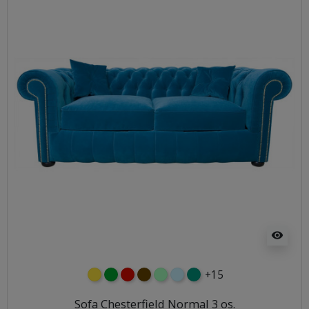
visibility
+15
żółty
zielony
czerwony
czekoladowy
miętowy
błękitny
turkusowy
Sofa Chesterfield Normal 3 os.