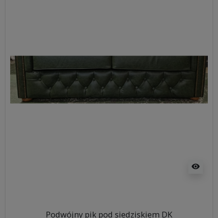
visibility
Podwójny pik pod siedziskiem DK