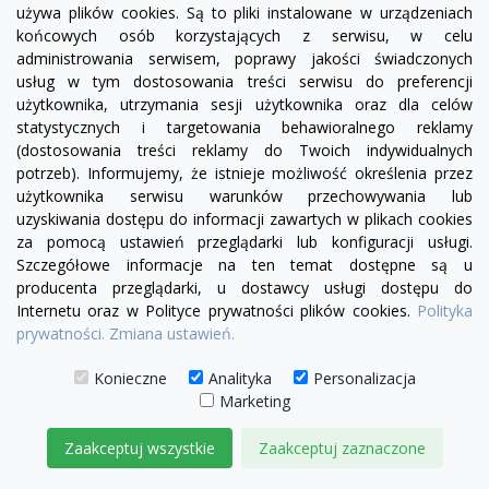
używa plików cookies. Są to pliki instalowane w urządzeniach
visibility
końcowych osób korzystających z serwisu, w celu
administrowania serwisem, poprawy jakości świadczonych
+16
żółty
zielony
czerwony
turkusowy
granatowy
niebieski
różowy
usług w tym dostosowania treści serwisu do preferencji
użytkownika, utrzymania sesji użytkownika oraz dla celów
Szezlong Chesterfield Normal 4 os.
statystycznych i targetowania behawioralnego reklamy
(dostosowania treści reklamy do Twoich indywidualnych
5 020,00 zł
potrzeb). Informujemy, że istnieje możliwość określenia przez
użytkownika serwisu warunków przechowywania lub
DODAJ DO KOSZYKA
uzyskiwania dostępu do informacji zawartych w plikach cookies
za pomocą ustawień przeglądarki lub konfiguracji usługi.
Szczegółowe informacje na ten temat dostępne są u
producenta przeglądarki, u dostawcy usługi dostępu do
Internetu oraz w Polityce prywatności plików cookies.
Polityka
prywatności.
Zmiana ustawień.
Konieczne
Analityka
Personalizacja
Marketing
Zaakceptuj wszystkie
Zaakceptuj zaznaczone