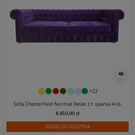
visibility
+22
żółty
zielony
czerwony
czekoladowy
miętowy
błękitny
turkusowy
Sofa Chesterfield Normal Relax z f. spania 4 os.
6 650,00 zł
DODAJ DO KOSZYKA