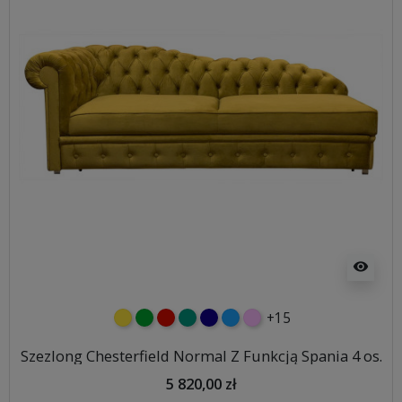
visibility
+15
żółty
zielony
czerwony
turkusowy
granatowy
niebieski
różowy
Szezlong Chesterfield Normal Z Funkcją Spania 4 os.
5 820,00 zł