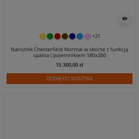
visibility
+21
żółty
zielony
czerwony
czekoladowy
granatowy
niebieski
różowy
Narożnik Chesterfield Normal w skórze z funkcją
spania i pojemnikiem 180x260
15 300,00 zł
DODAJ DO KOSZYKA