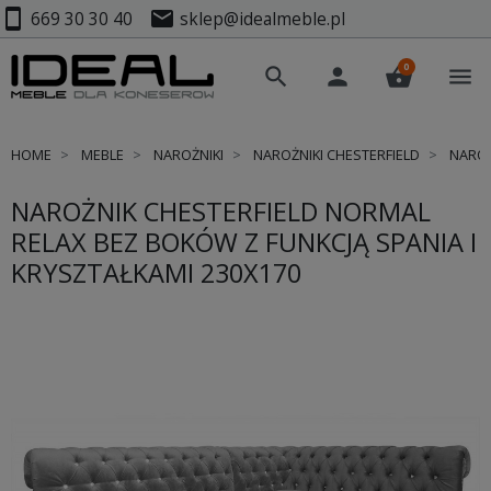
smartphone
mail
669 30 30 40
sklep@idealmeble.pl
0
search
person
shopping_basket
menu
HOME
MEBLE
NAROŻNIKI
NAROŻNIKI CHESTERFIELD
NAROŻ
NAROŻNIK CHESTERFIELD NORMAL
RELAX BEZ BOKÓW Z FUNKCJĄ SPANIA I
KRYSZTAŁKAMI 230X170