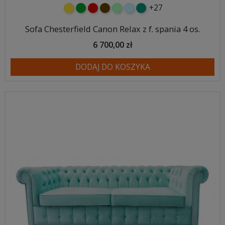
+27
żółty
zielony
czerwony
czekoladowy
miętowy
błękitny
turkusowy
Sofa Chesterfield Canon Relax z f. spania 4 os.
6 700,00 zł
DODAJ DO KOSZYKA