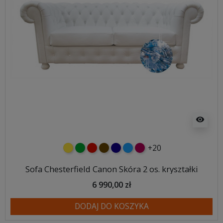
visibility
+20
żółty
zielony
czerwony
czekoladowy
granatowy
niebieski
malinowy
Sofa Chesterfield Canon Skóra 2 os. kryształki
6 990,00 zł
DODAJ DO KOSZYKA