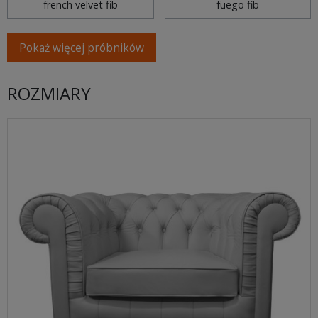
french velvet fib
fuego fib
Pokaż więcej próbników
ROZMIARY