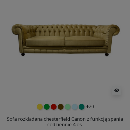
visibility
+20
żółty
zielony
czerwony
czekoladowy
miętowy
błękitny
turkusowy
Sofa rozkładana chesterfield Canon z funkcją spania
codziennie 4 os.