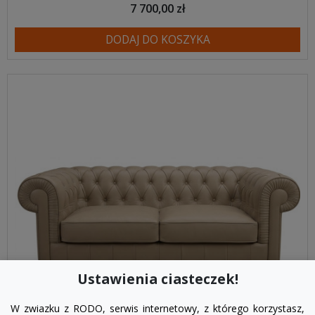
7 700,00 zł
DODAJ DO KOSZYKA
Ustawienia ciasteczek!
W zwiazku z RODO, serwis internetowy, z którego korzystasz,