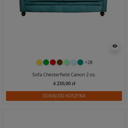
visibility
+28
żółty
zielony
czerwony
czekoladowy
miętowy
błękitny
turkusowy
Sofa Chesterfield Canon 2 os.
4 230,00 zł
DODAJ DO KOSZYKA