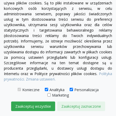
używa plików cookies. Są to pliki instalowane w urządzeniach
końcowych osób korzystających z serwisu, w celu
visibility
administrowania serwisem, poprawy jakości świadczonych
usług w tym dostosowania treści serwisu do preferencji
użytkownika, utrzymania sesji użytkownika oraz dla celów
+28
żółty
zielony
czerwony
czekoladowy
miętowy
błękitny
turkusowy
statystycznych i targetowania behawioralnego reklamy
(dostosowania treści reklamy do Twoich indywidualnych
Sofa Chesterfield w skórze Canon 2 os.
potrzeb). Informujemy, że istnieje możliwość określenia przez
6 990,00 zł
użytkownika serwisu warunków przechowywania lub
uzyskiwania dostępu do informacji zawartych w plikach cookies
DODAJ DO KOSZYKA
za pomocą ustawień przeglądarki lub konfiguracji usługi.
Szczegółowe informacje na ten temat dostępne są u
producenta przeglądarki, u dostawcy usługi dostępu do
Internetu oraz w Polityce prywatności plików cookies.
Polityka
prywatności.
Zmiana ustawień.
Konieczne
Analityka
Personalizacja
Marketing
Zaakceptuj wszystkie
Zaakceptuj zaznaczone