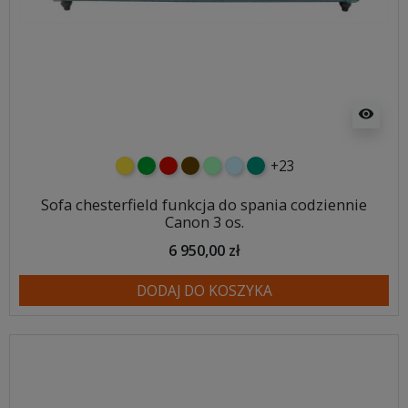
visibility
+23
żółty
zielony
czerwony
czekoladowy
miętowy
błękitny
turkusowy
Sofa chesterfield funkcja do spania codziennie
Canon 3 os.
6 950,00 zł
DODAJ DO KOSZYKA