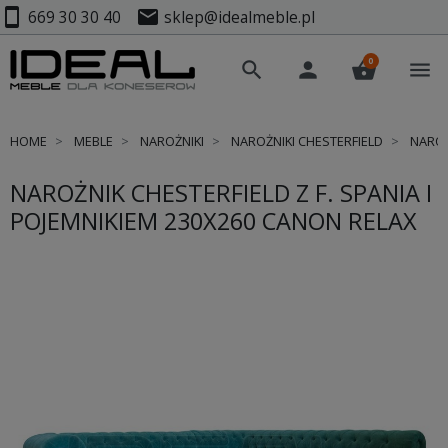
smartphone
mail
669 30 30 40
sklep@idealmeble.pl
0
search
person
shopping_basket
menu
HOME
MEBLE
NAROŻNIKI
NAROŻNIKI CHESTERFIELD
NAROŻN
NAROŻNIK CHESTERFIELD Z F. SPANIA I
POJEMNIKIEM 230X260 CANON RELAX