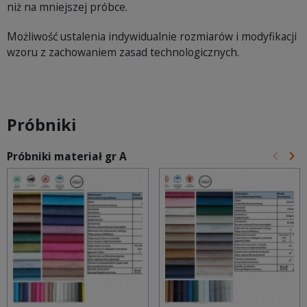
niż na mniejszej próbce.
Możliwość ustalenia indywidualnie rozmiarów i modyfikacji
wzoru z zachowaniem zasad technologicznych.
Próbniki
keyboard_arrow_left
keyboard_arrow_right
Próbniki materiał gr A
Poprz
Na