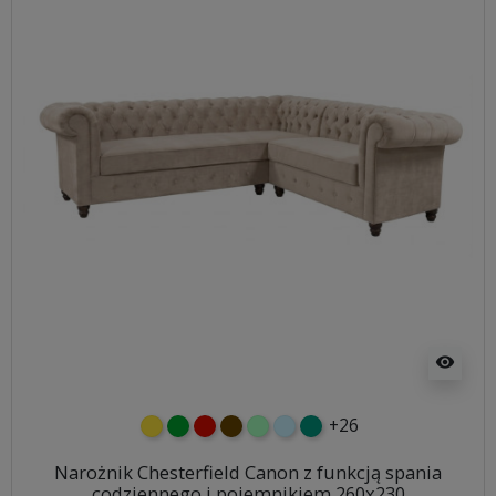
visibility
+26
żółty
zielony
czerwony
czekoladowy
miętowy
błękitny
turkusowy
Narożnik Chesterfield Canon z funkcją spania
codziennego i pojemnikiem 260x230