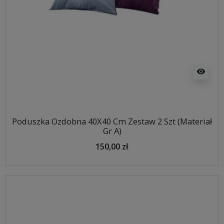
visibility
Poduszka Ozdobna 40X40 Cm Zestaw 2 Szt (Materiał
Gr A)
150,00 zł