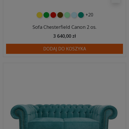
+20
żółty
zielony
czerwony
czekoladowy
miętowy
błękitny
turkusowy
Sofa Chesterfield Canon 2 os.
3 640,00 zł
DODAJ DO KOSZYKA