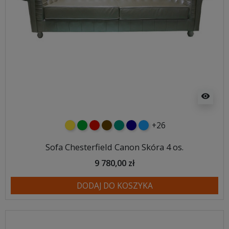
visibility
+26
żółty
zielony
czerwony
czekoladowy
turkusowy
granatowy
niebieski
Sofa Chesterfield Canon Skóra 4 os.
9 780,00 zł
DODAJ DO KOSZYKA