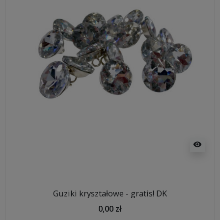
visibility
Guziki kryształowe - gratis! DK
0,00 zł