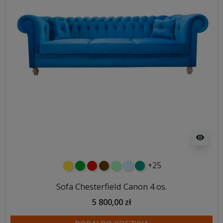
visibility
+25
żółty
zielony
czerwony
czekoladowy
miętowy
błękitny
turkusowy
Sofa Chesterfield Canon 4 os.
5 800,00 zł