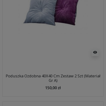
visibility
Poduszka Ozdobna 40X40 Cm Zestaw 2 Szt (Materiał
Gr A)
150,00 zł