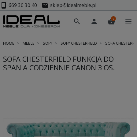
smartphone
mail
669 30 30 40
sklep@idealmeble.pl
0
search
person
shopping_basket
menu
HOME
MEBLE
SOFY
SOFY CHESTERFIELD
SOFA CHESTERFI
SOFA CHESTERFIELD FUNKCJA DO
SPANIA CODZIENNIE CANON 3 OS.