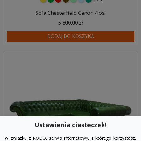
Sofa Chesterfield Canon 4 os.
5 800,00 zł
DODAJ DO KOSZYKA
Ustawienia ciasteczek!
W zwiazku z RODO, serwis internetowy, z którego korzystasz,