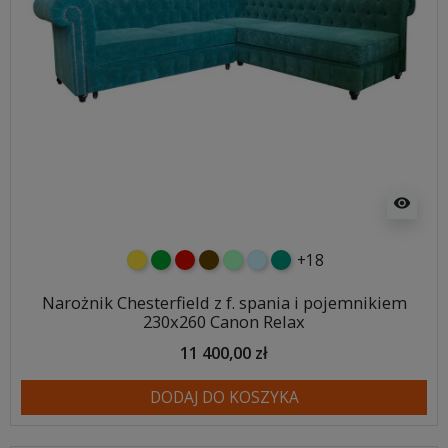
visibility
+18
żółty
zielony
czerwony
czekoladowy
miętowy
błękitny
turkusowy
Narożnik Chesterfield z f. spania i pojemnikiem
230x260 Canon Relax
11 400,00 zł
DODAJ DO KOSZYKA