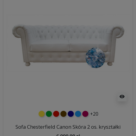
visibility
+20
żółty
zielony
czerwony
czekoladowy
granatowy
niebieski
malinowy
Sofa Chesterfield Canon Skóra 2 os. kryształki