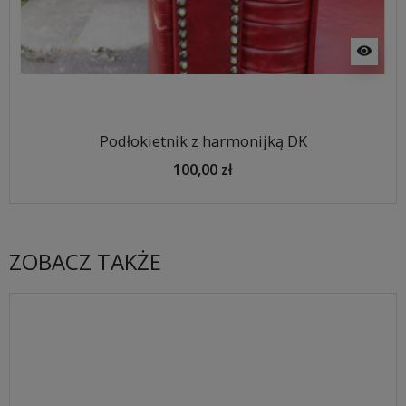
visibility
Podłokietnik z harmonijką DK
100,00 zł
ZOBACZ TAKŻE