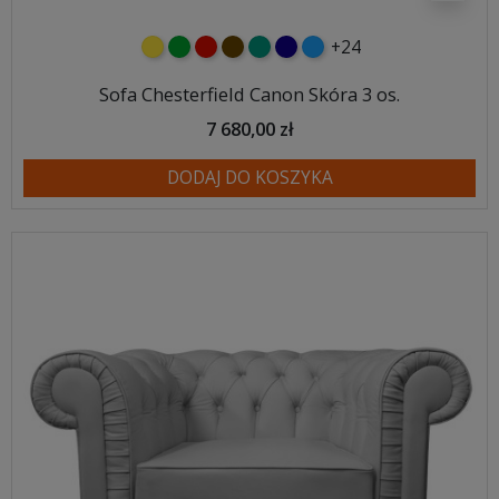
+24
żółty
zielony
czerwony
czekoladowy
turkusowy
granatowy
niebieski
Sofa Chesterfield Canon Skóra 3 os.
7 680,00 zł
DODAJ DO KOSZYKA