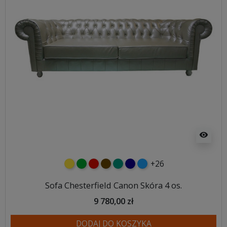
visibility
+26
żółty
zielony
czerwony
czekoladowy
turkusowy
granatowy
niebieski
Sofa Chesterfield Canon Skóra 4 os.
9 780,00 zł
DODAJ DO KOSZYKA