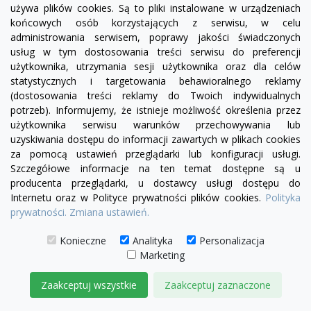
używa plików cookies. Są to pliki instalowane w urządzeniach
końcowych osób korzystających z serwisu, w celu
administrowania serwisem, poprawy jakości świadczonych
usług w tym dostosowania treści serwisu do preferencji
użytkownika, utrzymania sesji użytkownika oraz dla celów
visibility
statystycznych i targetowania behawioralnego reklamy
(dostosowania treści reklamy do Twoich indywidualnych
potrzeb). Informujemy, że istnieje możliwość określenia przez
+22
żółty
zielony
czerwony
czekoladowy
turkusowy
granatowy
niebieski
użytkownika serwisu warunków przechowywania lub
uzyskiwania dostępu do informacji zawartych w plikach cookies
Narożnik Chesterfield Fine Ludwik 260x230 z
za pomocą ustawień przeglądarki lub konfiguracji usługi.
funkcją spania codziennego
Szczegółowe informacje na ten temat dostępne są u
16 850,00 zł
producenta przeglądarki, u dostawcy usługi dostępu do
Internetu oraz w Polityce prywatności plików cookies.
Polityka
DODAJ DO KOSZYKA
prywatności.
Zmiana ustawień.
Konieczne
Analityka
Personalizacja
Marketing
Zaakceptuj wszystkie
Zaakceptuj zaznaczone