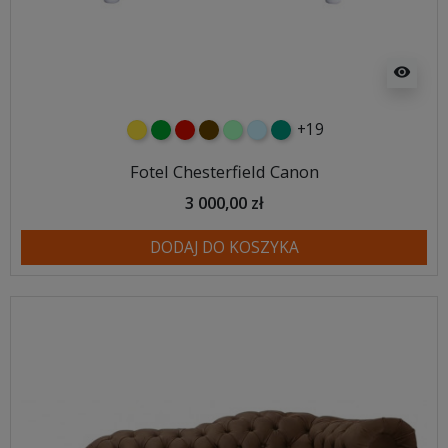
visibility
+19
żółty
zielony
czerwony
czekoladowy
miętowy
błękitny
turkusowy
Fotel Chesterfield Canon
3 000,00 zł
DODAJ DO KOSZYKA