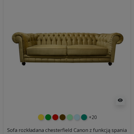
visibility
+20
żółty
zielony
czerwony
czekoladowy
miętowy
błękitny
turkusowy
Sofa rozkładana chesterfield Canon z funkcją spania