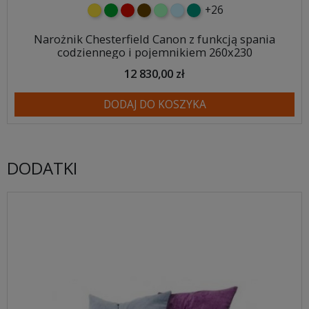
+26
żółty
zielony
czerwony
czekoladowy
miętowy
błękitny
turkusowy
Narożnik Chesterfield Canon z funkcją spania
codziennego i pojemnikiem 260x230
12 830,00 zł
DODAJ DO KOSZYKA
DODATKI