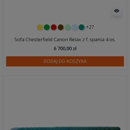
visibility
+27
żółty
zielony
czerwony
czekoladowy
miętowy
błękitny
turkusowy
Sofa Chesterfield Canon Relax z f. spania 4 os.
6 700,00 zł
DODAJ DO KOSZYKA