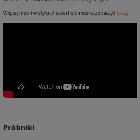
Więcej mebli w stylu chesterfield można zobaczyć
tutaj
.
Próbniki