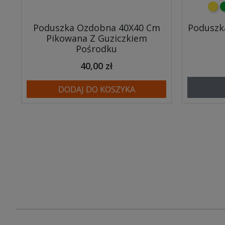
żółt
z
Poduszka Ozdobna 40X40 Cm
Poduszk
Pikowana Z Guziczkiem
Pośrodku
40,00 zł
DODAJ DO KOSZYKA