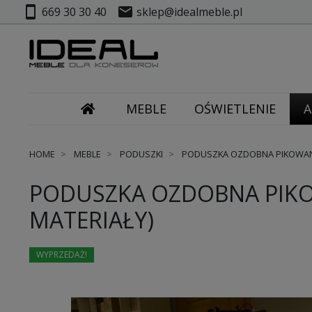
smartphone
mail
669 30 30 40
sklep@idealmeble.pl
MEBLE
OŚWIETLENIE
A
HOME
MEBLE
PODUSZKI
PODUSZKA OZDOBNA PIKOWANA
PODUSZKA OZDOBNA PIKO
MATERIAŁY)
WYPRZEDAŻ!