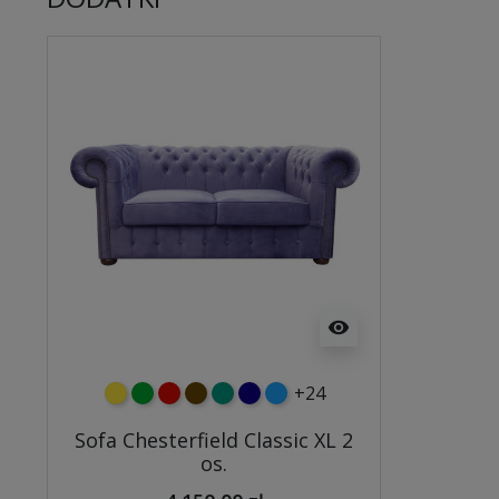
visibility
+24
żółty
zielony
czerwony
czekoladowy
turkusowy
granatowy
niebieski
Sofa Chesterfield Classic XL 2
os.