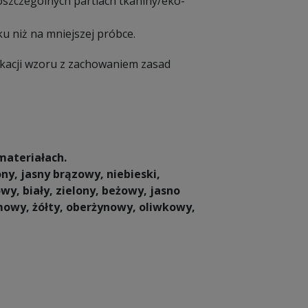
poszczególnych partiach tkaniny/eko-
u niż na mniejszej próbce.
ikacji wzoru z zachowaniem zasad
materiałach.
ny, jasny brązowy, niebieski,
wy, biały, zielony, beżowy, jasno
mowy, żółty, oberżynowy, oliwkowy,