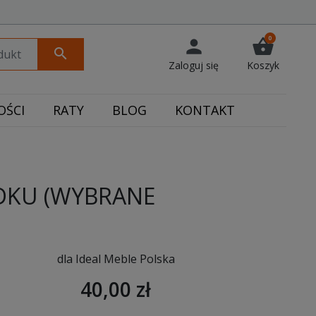
0
person
shopping_basket
search
Zaloguj się
Koszyk
ŚCI
RATY
BLOG
KONTAKT
DKU (WYBRANE
dla Ideal Meble Polska
40,00 zł