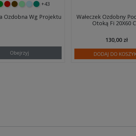
+43
y
ielony
czerwony
czekoladowy
miętowy
błękitny
turkusowy
a Ozdobna Wg Projektu
Wałeczek Ozdobny Pod
Otoką Fi 20X60 
130,00 zł
Obejrzyj
DODAJ DO KOSZY