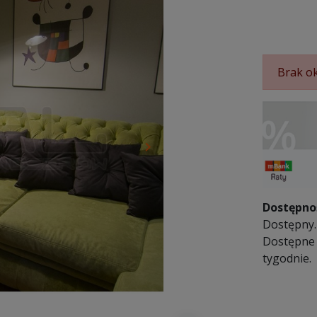
Brak ok
keyboard_arrow_right
Następny
Dostępno
Dostępny. 
Dostępne 
tygodnie.