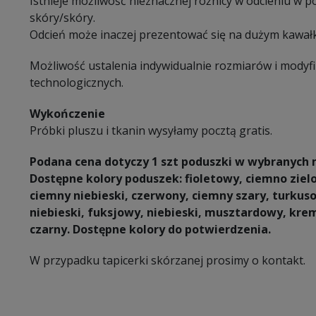
Istnieje możliwość nieznacznej różnicy w odcieniu w 
skóry/skóry.
Odcień może inaczej prezentować się na dużym kawałk
Możliwość ustalenia indywidualnie rozmiarów i modyf
technologicznych.
Wykończenie
Próbki pluszu i tkanin wysyłamy pocztą gratis.
Podana cena dotyczy 1 szt poduszki w wybranych 
Dostępne kolory poduszek: fioletowy, ciemno zielo
ciemny niebieski, czerwony, ciemny szary, turkuso
niebieski, fuksjowy, niebieski, musztardowy, kre
czarny. Dostępne kolory do potwierdzenia.
W przypadku tapicerki skórzanej prosimy o kontakt.