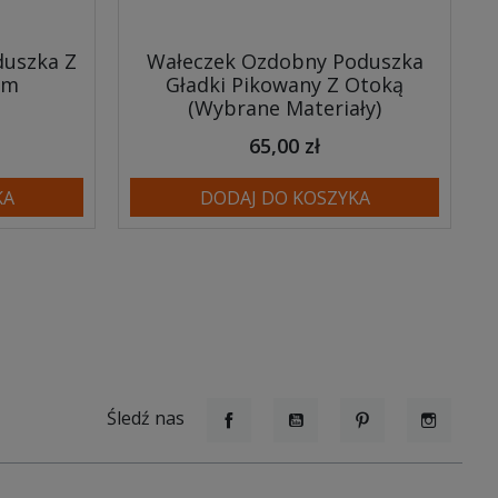
uszka Z
Wałeczek Ozdobny Poduszka
Cm
Gładki Pikowany Z Otoką
(Wybrane Materiały)
65,00 zł
KA
DODAJ DO KOSZYKA
Śledź nas
Facebook
YouTube
Pinterest
Instagr