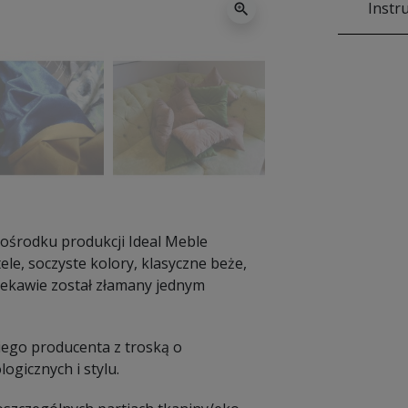
Instr
zoom_in
ośrodku produkcji Ideal Meble
le, soczyste kolory, klasyczne beże,
ciekawie został złamany jednym
iego producenta z troską o
ogicznych i stylu.