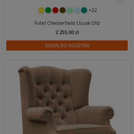
+22
żółty
zielony
czerwony
czekoladowy
miętowy
błękitny
turkusowy
Fotel Chesterfield Uszak Old
2 255,00 zł
DODAJ DO KOSZYKA