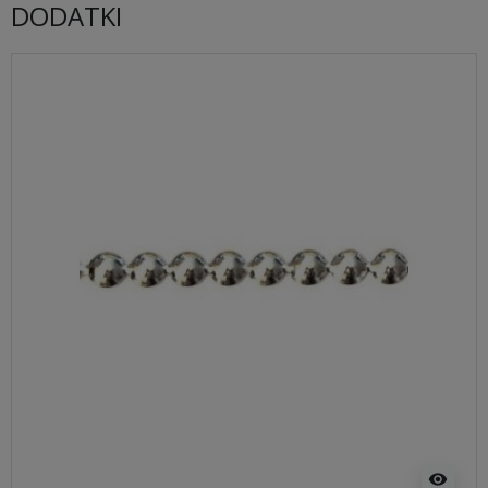
DODATKI
visibility