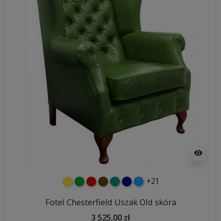
visibility
+21
żółty
zielony
czerwony
czekoladowy
turkusowy
granatowy
niebieski
Fotel Chesterfield Uszak Old skóra
3 525,00 zł