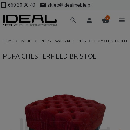
smartphone
mail
669 30 30 40
sklep@idealmeble.pl
0
search
person
shopping_basket
menu
HOME
MEBLE
PUFY / ŁAWECZKI
PUFY
PUFY CHESTERFIELD
PUFA CHESTERFIELD BRISTOL