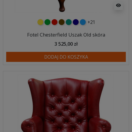
visibility
+21
żółty
zielony
czerwony
czekoladowy
turkusowy
granatowy
niebieski
Fotel Chesterfield Uszak Old skóra
3 525,00 zł
DODAJ DO KOSZYKA