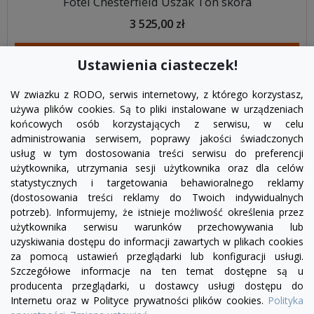
Fotel Chesterfield Uszak Ton skóra
3 525,00 zł
DODAJ DO KOSZYKA
Ustawienia ciasteczek!
W zwiazku z RODO, serwis internetowy, z którego korzystasz,
używa plików cookies. Są to pliki instalowane w urządzeniach
końcowych osób korzystających z serwisu, w celu
administrowania serwisem, poprawy jakości świadczonych
usług w tym dostosowania treści serwisu do preferencji
użytkownika, utrzymania sesji użytkownika oraz dla celów
statystycznych i targetowania behawioralnego reklamy
(dostosowania treści reklamy do Twoich indywidualnych
potrzeb). Informujemy, że istnieje możliwość określenia przez
Facebook
YouTube
Pinterest
Inst
użytkownika serwisu warunków przechowywania lub
uzyskiwania dostępu do informacji zawartych w plikach cookies
za pomocą ustawień przeglądarki lub konfiguracji usługi.
PRODUKTY

Szczegółowe informacje na ten temat dostępne są u
producenta przeglądarki, u dostawcy usługi dostępu do
Internetu oraz w Polityce prywatności plików cookies.
Polityka
INFORMACJE
