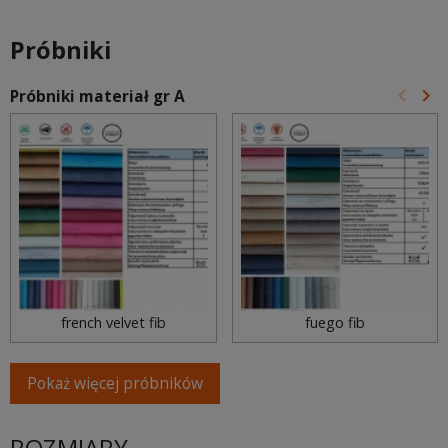
Próbniki
keyboard_arrow_left
keyboard_arrow_right
Próbniki materiał gr A
Poprz
Na
french velvet fib
fuego fib
Pokaż więcej próbników
ROZMIARY