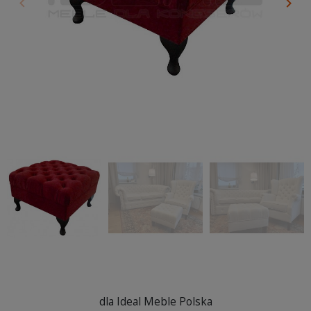
keyboard_arrow_left
keyboard_arrow_right
Poprzedni
Nas
dla Ideal Meble Polska