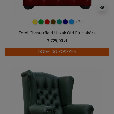
visibility
+21
żółty
zielony
czerwony
czekoladowy
turkusowy
granatowy
niebieski
Fotel Chesterfield Uszak Old Plus skóra
3 725,00 zł
DODAJ DO KOSZYKA