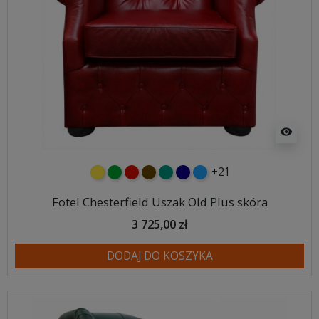
visibility
+21
żółty
zielony
czerwony
czekoladowy
turkusowy
granatowy
niebieski
Fotel Chesterfield Uszak Old Plus skóra
3 725,00 zł
DODAJ DO KOSZYKA