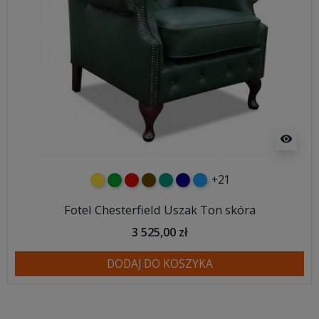
visibility
+21
żółty
zielony
czerwony
czekoladowy
turkusowy
granatowy
niebieski
Fotel Chesterfield Uszak Ton skóra
3 525,00 zł
DODAJ DO KOSZYKA