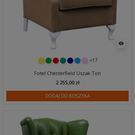
visibility
+17
żółty
zielony
czerwony
turkusowy
granatowy
niebieski
różowy
Fotel Chesterfield Uszak Ton
2 255,00 zł
DODAJ DO KOSZYKA