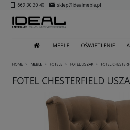
smartphone
mail
669 30 30 40
sklep@idealmeble.pl
MEBLE
OŚWIETLENIE
A
HOME
MEBLE
FOTELE
FOTEL USZAK
FOTEL CHESTERF
FOTEL CHESTERFIELD USZ