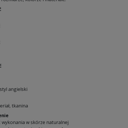
ć
ć
ć
ć
styl angielski
eriał, tkanina
enie
 wykonania w skórze naturalnej