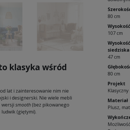
Szerokoś
80 cm
Wysokoś
107 cm
Wysokoś
siedziska
47 cm
 to klasyka wśród
Głębokoś
80 cm
Projekt
Klasyczny 
od lat i zainteresowanie nim nie
jski i designerski. Nie wiele mebli
Materiał
e wersji
smooth
(bez pikowanego
Plusz, mat
ludwik (giętymi).
Wykończ
Możliwość