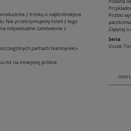
Podana cen
Przykłado
 producenta z troską o najdrobniejsze
Próbki wy
u. Nie przetrzymujemy foteli z tego
paczkomat
na indywidualne zamówienie z
Zapytaj o
Seria
Uszak To
poszczególnych partiach tkaniny/eko-
u niż na mniejszej próbce.
Instr