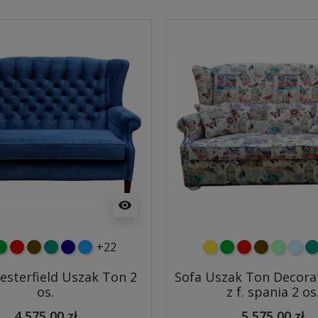
visibility
+22
y
ielony
czerwony
czekoladowy
turkusowy
granatowy
niebieski
żółty
zielony
czerwony
czekoladow
miętowy
błęki
tu
esterfield Uszak Ton 2
Sofa Uszak Ton Decora
os.
z f. spania 2 os
4 575,00 zł
5 575,00 zł