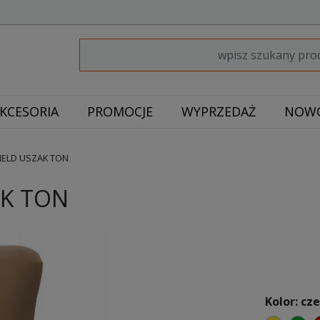
KCESORIA
PROMOCJE
WYPRZEDAŻ
NOWO
IELD USZAK TON
AK TON
Kolor: cz