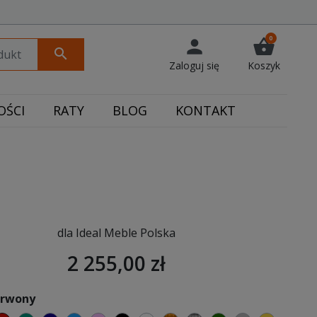
0
person
shopping_basket
search
Zaloguj się
Koszyk
ŚCI
RATY
BLOG
KONTAKT
dla Ideal Meble Polska
2 255,00 zł
erwony