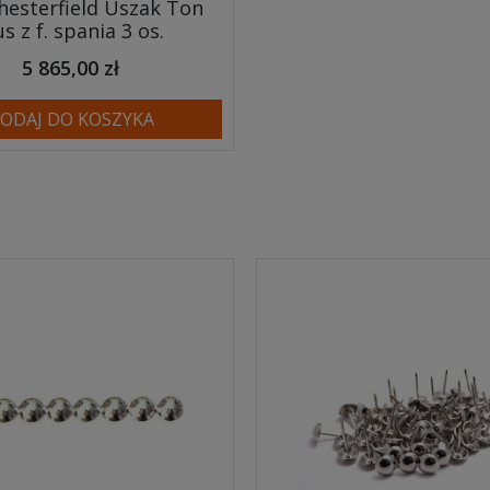
hesterfield Uszak Ton
us z f. spania 3 os.
5 865,00 zł
ODAJ DO KOSZYKA