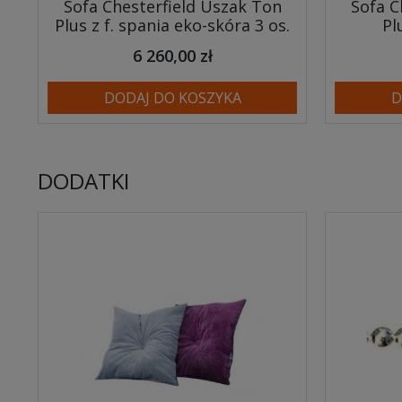
Sofa Chesterfield Uszak Ton
Sofa C
Plus z f. spania eko-skóra 3 os.
Pl
6 260,00 zł
DODAJ DO KOSZYKA
D
DODATKI