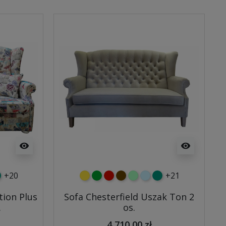
visibility
visibility
+20
+21
y
tny
rkusowy
żółty
zielony
czerwony
czekoladowy
miętowy
błękitny
turkusowy
tion Plus
Sofa Chesterfield Uszak Ton 2
.
os.
4 710,00 zł