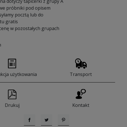
a dotyczy tapicerki z grupy A
we próbniki pod opisem
syłamy pocztą lub do
u gratis
 cenę w pozostałych grupach
n
ukcja użytkowania
Transport
Drukuj
Kontakt
Udostępnij
Tweetuj
Pinterest