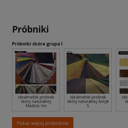
Próbniki
Próbniki skóra grupa I
idealmeble probnik
idealmeble probnik
ide
skóry naturalnej
skóry naturalnej Antyk
s
Madras ms
S
Pokaż więcej próbników