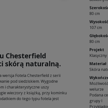
Szerokoś
80 cm
Wysokoś
107 cm
Głębokoś
80 cm
Projekt
u Chesterfield
Klasyczny 
i skórą naturalną.
Materiał
Skóra nat
 wersja Fotela Chesterfield z serii
Wykończ
wanie pod siedziskiem. Wygodne
Możliwość
m i charakterystyczne uszy
welurze
ugie wieczory z książką, przy kominku
Podana ce
datkiem do tego typu fotela jest
grupy I
Przykłado