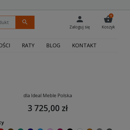
0
person
shopping_basket
search
Zaloguj się
Koszyk
ŚCI
RATY
BLOG
KONTAKT
dla Ideal Meble Polska
3 725,00 zł
ty