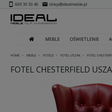
smartphone
mail
669 30 30 40
sklep@idealmeble.pl
MEBLE
OŚWIETLENIE
A
HOME
MEBLE
FOTELE
FOTEL USZAK
FOTEL CHESTERF
FOTEL CHESTERFIELD USZ