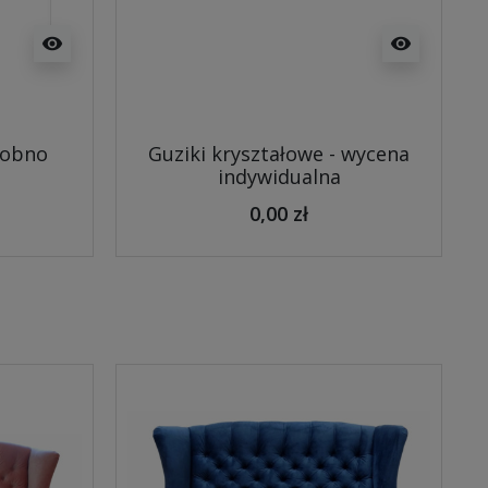
visibility
visibility
sobno
Guziki kryształowe - wycena
indywidualna
0,00 zł