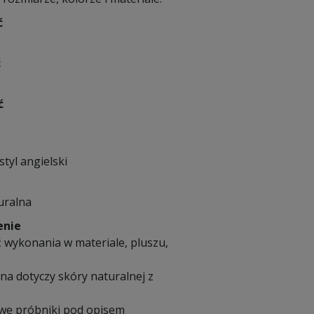
ć
ć
ć
styl angielski
uralna
enie
 wykonania w materiale, pluszu,
na dotyczy skóry naturalnej z
we próbniki pod opisem