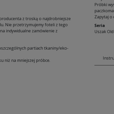
Próbki wy
paczkomat
Zapytaj o
 producenta z troską o najdrobniejsze
u. Nie przetrzymujemy foteli z tego
Seria
na indywidualne zamówienie z
Uszak Old
poszczególnych partiach tkaniny/eko-
Instr
u niż na mniejszej próbce.