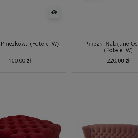
visibility
Pinezkowa (Fotele IW)
Pinezki Nabijane O
(Fotele IW)
100,00 zł
220,00 zł