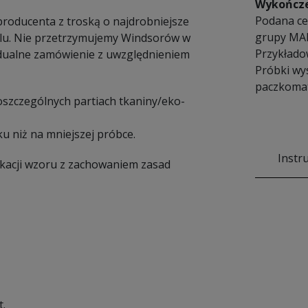
Wykończ
Podana ce
producenta z troską o najdrobniejsze
grupy MA
ylu. Nie przetrzymujemy Windsorów w
Przykłado
dualne zamówienie z uwzględnieniem
Próbki wy
paczkomat
poszczególnych partiach tkaniny/eko-
u niż na mniejszej próbce.
Instr
ikacji wzoru z zachowaniem zasad
t.