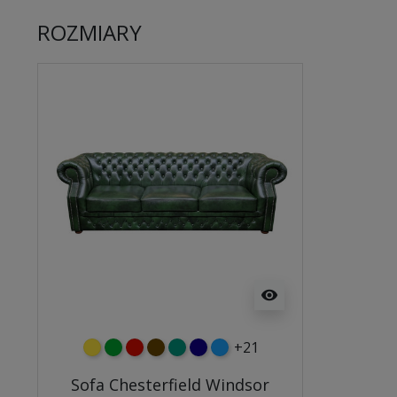
ROZMIARY
visibility
+21
żółty
zielony
czerwony
czekoladowy
turkusowy
granatowy
niebieski
Sofa Chesterfield Windsor