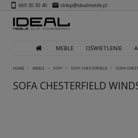
smartphone
mail
669 30 30 40
sklep@idealmeble.pl
MEBLE
OŚWIETLENIE
A
HOME
MEBLE
SOFY
SOFY CHESTERFIELD
SOFA CHEST
SOFA CHESTERFIELD WINDS