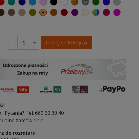
elony
czerwony
turkusowy
granatowy
niebieski
różowy
czarny
biały
złoty
srebrny
butelkowa zieleń
ciemno niebi
szary
ardowy
sztanowy
ciemno brązowy
brązowy
jasnobrązowy
oliwkowy
pomarańczowy
ceglasty
bordowy
fioletowa purpura
ecru beżowy
wybór koloru
burgund
fuksja
owy
śniowy
Dodaj do koszyka
−
+
ść
i. Pytania? Tel. 669 30 30 40
dualne zamówienie
z do rozmiaru