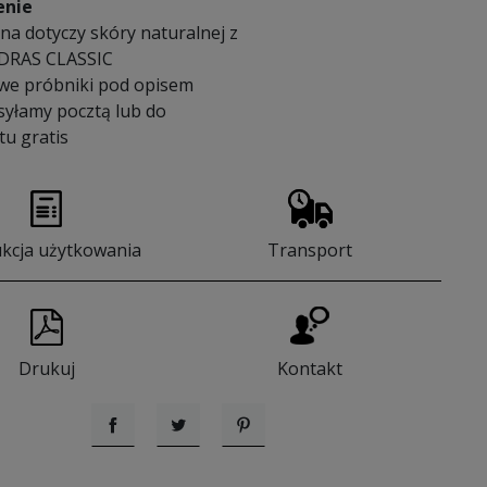
enie
na dotyczy skóry naturalnej z
DRAS CLASSIC
we próbniki pod opisem
syłamy pocztą lub do
u gratis
ukcja użytkowania
Transport
Drukuj
Kontakt
Udostępnij
Tweetuj
Pinterest