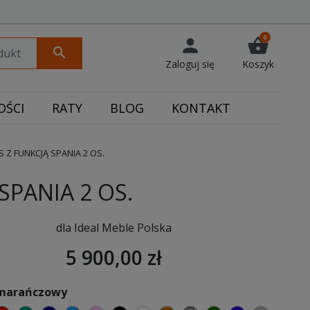
0
person
shopping_basket
search
Zaloguj się
Koszyk
ŚCI
RATY
BLOG
KONTAKT
 Z FUNKCJĄ SPANIA 2 OS.
SPANIA 2 OS.
dla Ideal Meble Polska
5 900,00 zł
omarańczowy