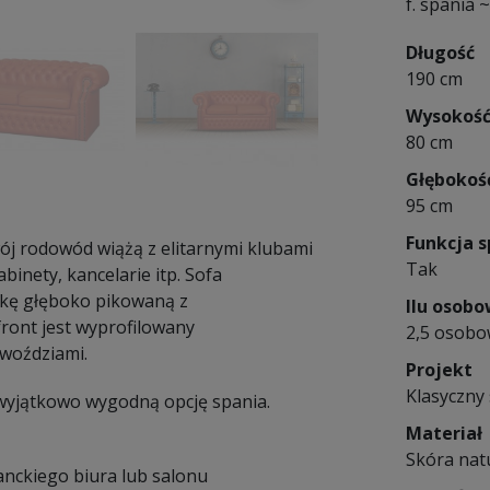
f. spania
Długość
190 cm
Wysokoś
80 cm
Głębokoś
95 cm
Funkcja s
ój rodowód wiążą z elitarnymi klubami
Tak
inety, kancelarie itp. Sofa
rkę głęboko pikowaną z
Ilu osob
ront jest wyprofilowany
2,5 osob
gwoździami.
Projekt
Klasyczny 
 wyjątkowo wygodną opcję spania.
Materiał
Skóra nat
anckiego biura lub salonu