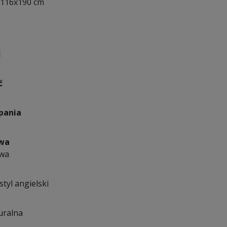
 ~116x190 cm
ć
ć
pania
owa
owa
styl angielski
uralna