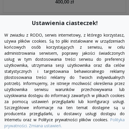
400,00 zł
Ustawienia ciasteczek!
W zwiazku z RODO, serwis internetowy, z którego korzystasz,
używa plików cookies. Są to pliki instalowane w urządzeniach
końcowych osób korzystających z serwisu, w celu
administrowania serwisem, poprawy jakości świadczonych
usług w tym dostosowania treści serwisu do preferencji
użytkownika, utrzymania sesji użytkownika oraz dla celów
statystycznych i targetowania behawioralnego reklamy
(dostosowania treści reklamy do Twoich indywidualnych
potrzeb). Informujemy, że istnieje możliwość określenia przez
Facebook
YouTube
Pinterest
Inst
użytkownika serwisu warunków przechowywania lub
uzyskiwania dostępu do informacji zawartych w plikach cookies
za pomocą ustawień przeglądarki lub konfiguracji usługi.
PRODUKTY

Szczegółowe informacje na ten temat dostępne są u
producenta przeglądarki, u dostawcy usługi dostępu do
Internetu oraz w Polityce prywatności plików cookies.
Polityka
INFORMACJE

prywatności.
Zmiana ustawień.