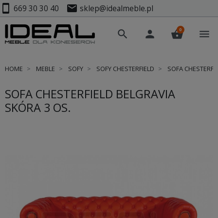
smartphone
mail
669 30 30 40
sklep@idealmeble.pl
0
search
person
shopping_basket
menu
HOME
MEBLE
SOFY
SOFY CHESTERFIELD
SOFA CHESTERFIE
SOFA CHESTERFIELD BELGRAVIA
SKÓRA 3 OS.