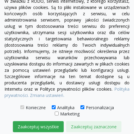
W zwiazku z RODO, serwis internetowy, z którego korzystasz,
używa plików cookies. Są to pliki instalowane w urządzeniach
końcowych osób korzystających z serwisu, w celu
administrowania serwisem, poprawy jakości świadczonych
usług w tym dostosowania treści serwisu do preferencji
użytkownika, utrzymania sesji użytkownika oraz dla celów
statystycznych i targetowania behawioralnego reklamy
(dostosowania treści reklamy do Twoich indywidualnych
potrzeb). Informujemy, że istnieje możliwość określenia przez
Facebook
YouTube
Pinterest
Inst
użytkownika serwisu warunków przechowywania lub
uzyskiwania dostępu do informacji zawartych w plikach cookies
za pomocą ustawień przeglądarki lub konfiguracji usługi.
PRODUKTY

Szczegółowe informacje na ten temat dostępne są u
producenta przeglądarki, u dostawcy usługi dostępu do
Internetu oraz w Polityce prywatności plików cookies.
Polityka
INFORMACJE

prywatności.
Zmiana ustawień.
TWOJE KONTO

Konieczne
Analityka
Personalizacja
Marketing
KONTAKT

Zaakceptuj wszystkie
Zaakceptuj zaznaczone