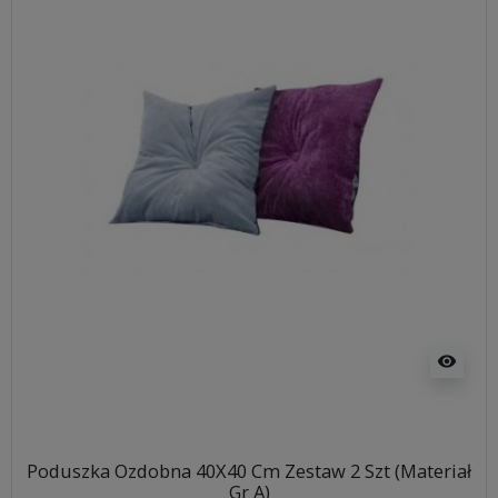
visibility
Poduszka Ozdobna 40X40 Cm Zestaw 2 Szt (Materiał
Gr A)