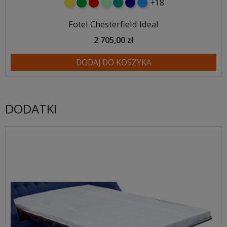
+18
żółty
zielony
czerwony
miętowy
turkusowy
granatowy
niebieski
Fotel Chesterfield Ideal
2 705,00 zł
DODAJ DO KOSZYKA
DODATKI