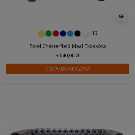
visibility
+13
żółty
zielony
czerwony
granatowy
niebieski
czarny
biały
Fotel Chesterfield Ideal Ekoskóra
3 040,00 zł
DODAJ DO KOSZYKA