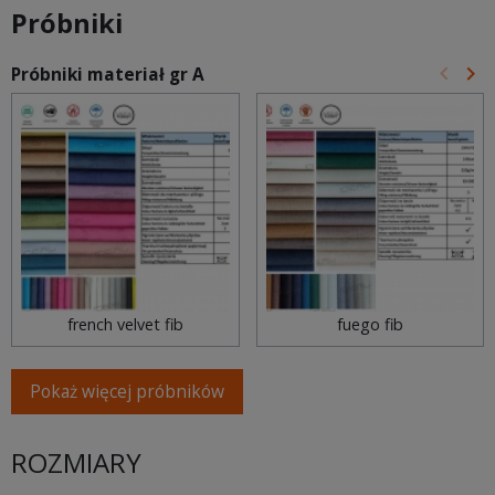
Próbniki
keyboard_arrow_left
keyboard_arrow_right
Próbniki materiał gr A
Poprz
Na
french velvet fib
fuego fib
Pokaż więcej próbników
ROZMIARY