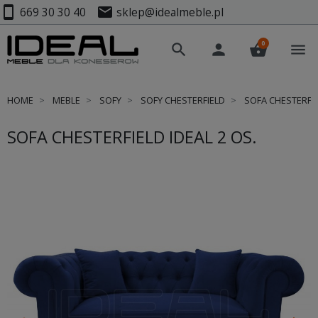
smartphone
mail
669 30 30 40
sklep@idealmeble.pl
0
search
person
shopping_basket
menu
HOME
MEBLE
SOFY
SOFY CHESTERFIELD
SOFA CHESTERFIEL
SOFA CHESTERFIELD IDEAL 2 OS.