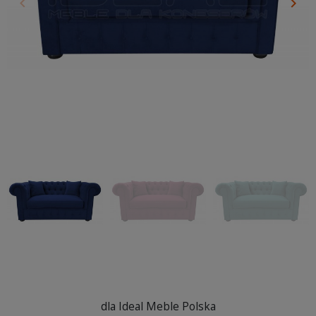
keyboard_arrow_left
keyboard_arrow_right
Poprzedni
Nas
dla Ideal Meble Polska