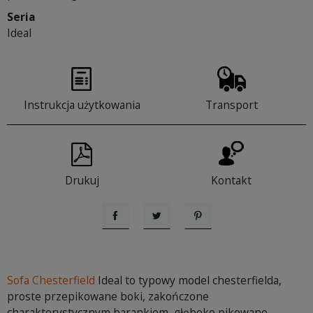
Seria
Ideal
Instrukcja użytkowania
Transport
Drukuj
Kontakt
Udostępnij
Tweetuj
Pinterest
Sofa Chesterfield
Ideal to typowy model chesterfielda,
proste przepikowane boki, zakończone
charakterystycznym barankiem, głęboko pikowane