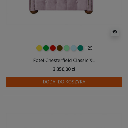
visibility
+25
żółty
zielony
czerwony
czekoladowy
miętowy
błękitny
turkusowy
Fotel Chesterfield Classic XL
3 350,00 zł
DODAJ DO KOSZYKA