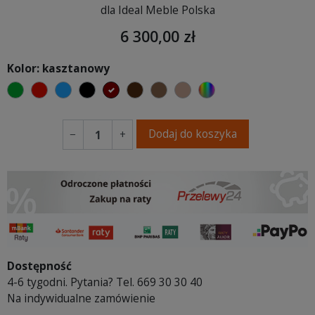
dla Ideal Meble Polska
6 300,00 zł
Kolor: kasztanowy
zielony
czerwony
niebieski
czarny
kasztanowy
ciemno brązowy
brązowy
jasnobrązowy
wybór koloru
Dodaj do koszyka
−
+
Dostępność
4-6 tygodni. Pytania? Tel. 669 30 30 40
Na indywidualne zamówienie