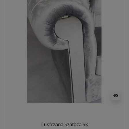
visibility
Lustrzana Szatoza SK