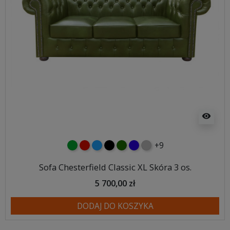
visibility
+9
zielony
czerwony
niebieski
czarny
butelkowa zieleń
ciemno niebieski
szary
Sofa Chesterfield Classic XL Skóra 3 os.
5 700,00 zł
DODAJ DO KOSZYKA