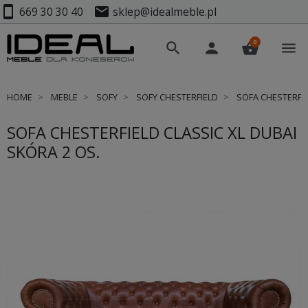
smartphone
mail
669 30 30 40
sklep@idealmeble.pl
0
search
person
shopping_basket
menu
HOME
MEBLE
SOFY
SOFY CHESTERFIELD
SOFA CHESTERFIE
SOFA CHESTERFIELD CLASSIC XL DUBAI
SKÓRA 2 OS.