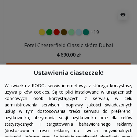
visibility
+19
żółty
zielony
czerwony
czekoladowy
miętowy
błękitny
turkusowy
Fotel Chesterfield Classic skóra Dubai
4 690,00 zł
DODAJ DO KOSZYKA
Ustawienia ciasteczek!
W zwiazku z RODO, serwis internetowy, z którego korzystasz,
używa plików cookies. Są to pliki instalowane w urządzeniach
końcowych osób korzystających z serwisu, w celu
administrowania serwisem, poprawy jakości świadczonych
usług w tym dostosowania treści serwisu do preferencji
użytkownika, utrzymania sesji użytkownika oraz dla celów
statystycznych i targetowania behawioralnego reklamy
(dostosowania treści reklamy do Twoich indywidualnych
potrzeb). Informujemy, że istnieje możliwość określenia przez