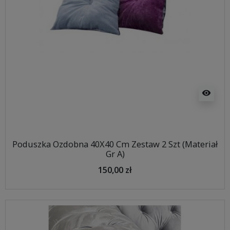
visibility
Poduszka Ozdobna 40X40 Cm Zestaw 2 Szt (Materiał
Gr A)
150,00 zł