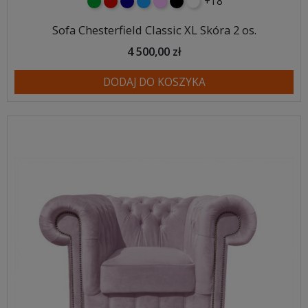
+18
zielony
czerwony
granatowy
niebieski
różowy
czarny
biały
Sofa Chesterfield Classic XL Skóra 2 os.
4 500,00 zł
DODAJ DO KOSZYKA