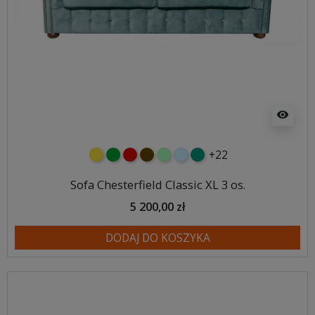
visibility
+22
żółty
zielony
czerwony
czekoladowy
miętowy
błękitny
turkusowy
Sofa Chesterfield Classic XL 3 os.
5 200,00 zł
DODAJ DO KOSZYKA