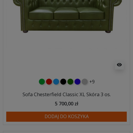
visibility
+9
zielony
czerwony
niebieski
czarny
butelkowa zieleń
ciemno niebieski
szary
Sofa Chesterfield Classic XL Skóra 3 os.
5 700,00 zł
DODAJ DO KOSZYKA