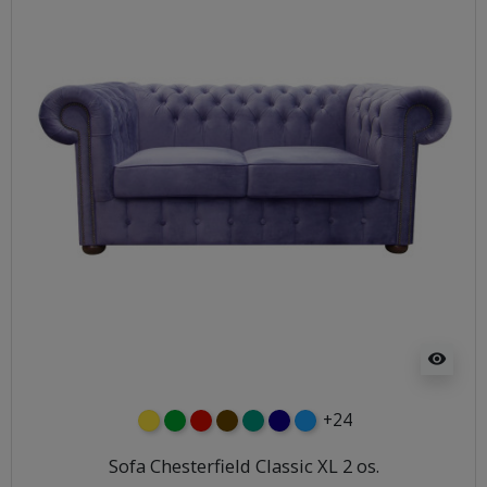
visibility
+24
żółty
zielony
czerwony
czekoladowy
turkusowy
granatowy
niebieski
Sofa Chesterfield Classic XL 2 os.