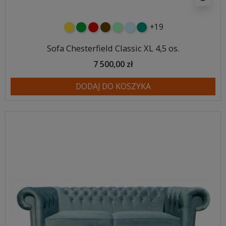
+19
żółty
zielony
czerwony
czekoladowy
miętowy
błękitny
turkusowy
Sofa Chesterfield Classic XL 4,5 os.
7 500,00 zł
DODAJ DO KOSZYKA