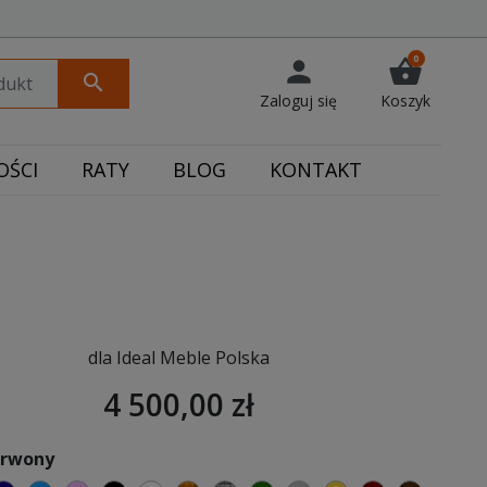
0
person
shopping_basket
search
Zaloguj się
Koszyk
ŚCI
RATY
BLOG
KONTAKT
dla Ideal Meble Polska
4 500,00 zł
erwony