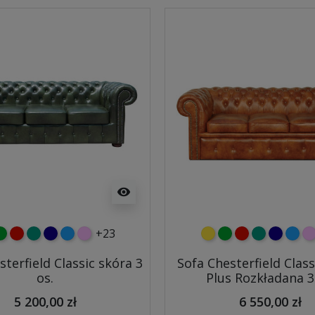
visibility
+23
y
ielony
czerwony
turkusowy
granatowy
niebieski
różowy
żółty
zielony
czerwony
turkusowy
granato
niebi
r
sterfield Classic skóra 3
Sofa Chesterfield Class
os.
Plus Rozkładana 3
5 200,00 zł
6 550,00 zł