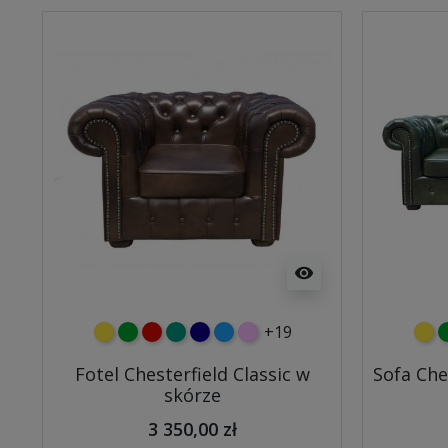
visibility
+19
żółty
zielony
czerwony
turkusowy
granatowy
niebieski
różowy
żółt
z
Fotel Chesterfield Classic w
Sofa Che
skórze
3 350,00 zł