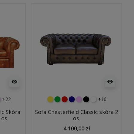
visibility
visibility
+22
+16
wy
eski
óżowy
żółty
zielony
czerwony
granatowy
różowy
czarny
biały
ic Skóra
Sofa Chesterfield Classic skóra 2
 os.
os.
4 100,00 zł