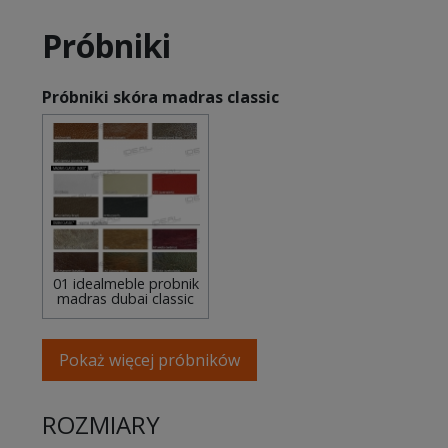
Próbniki
Próbniki skóra madras classic
01 idealmeble probnik
madras dubai classic
Pokaż więcej próbników
ROZMIARY