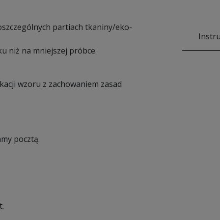
poszczególnych partiach tkaniny/eko-
Instr
u niż na mniejszej próbce.
ikacji wzoru z zachowaniem zasad
amy pocztą.
t.