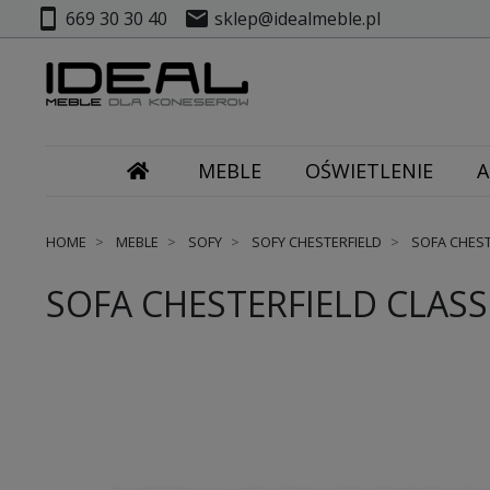
smartphone
mail
669 30 30 40
sklep@idealmeble.pl
MEBLE
OŚWIETLENIE
A
HOME
MEBLE
SOFY
SOFY CHESTERFIELD
SOFA CHESTE
SOFA CHESTERFIELD CLASSI