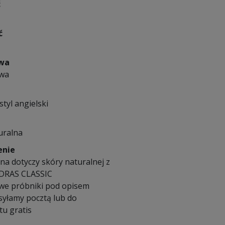
ć
ć
owa
owa
styl angielski
uralna
enie
na dotyczy skóry naturalnej z
DRAS CLASSIC
we próbniki pod opisem
syłamy pocztą lub do
u gratis