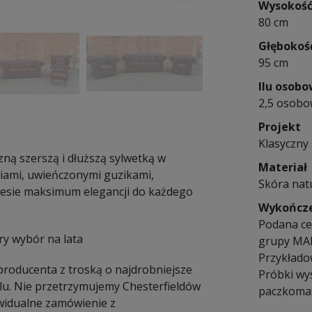
Wysokoś
80 cm
Głębokoś
95 cm
Ilu osob
2,5 osob
Projekt
Klasyczny 
czną szerszą i dłuższą sylwetką w
Materiał
iami, uwieńczonymi guzikami,
Skóra nat
niesie maksimum elegancji do każdego
Wykończ
Podana ce
ry wybór na lata
grupy MA
Przykłado
 producenta z troską o najdrobniejsze
Próbki wy
lu. Nie przetrzymujemy Chesterfieldów
paczkomat
widualne zamówienie z