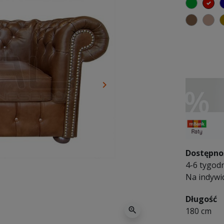
zielony
cz
brązo
ja
keyboard_arrow_right
Następny
Dostępno
4-6 tygodn
Na indywi
Długość
zoom_in
180 cm