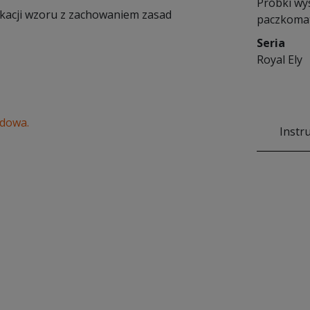
Próbki wy
ikacji wzoru z zachowaniem zasad
paczkomat
Seria
Royal Ely
rdowa.
Instr