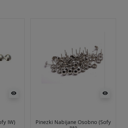
visibility
visibility
fy IW)
Pinezki Nabijane Osobno (Sofy