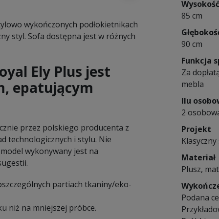
Wysokoś
85 cm
stylowo wykończonych podłokietnikach
Głębokoś
ny styl. Sofa dostępna jest w różnych
90 cm
Funkcja s
yal Ely Plus jest
Za dopłatą
, epatującym
mebla
Ilu osob
2 osobow
ęcznie przez polskiego producenta z
Projekt
 technologicznych i stylu. Nie
Klasyczny 
 model wykonywany jest na
Materiał
ugestii.
Plusz, mat
poszczególnych partiach tkaniny/eko-
Wykończ
Podana cen
u niż na mniejszej próbce.
Przykłado