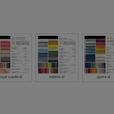
royal suede el
milano el
opera el