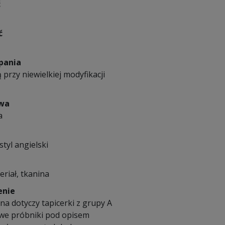
ć
ć
pania
 przy niewielkiej modyfikacji
owa
a
styl angielski
eriał, tkanina
enie
a dotyczy tapicerki z grupy A
we próbniki pod opisem