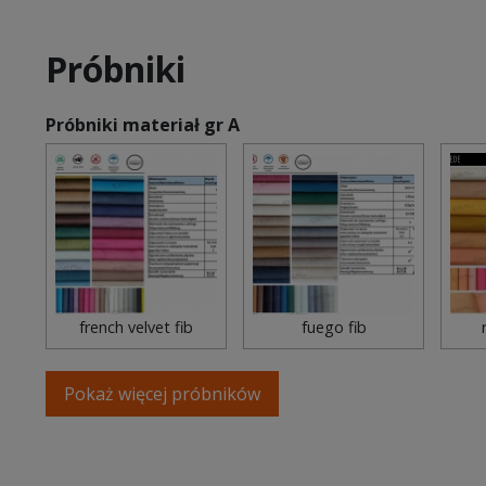
Próbniki
Próbniki materiał gr A
french velvet fib
fuego fib
Pokaż więcej próbników