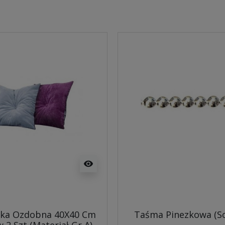
visibility
ka Ozdobna 40X40 Cm
Taśma Pinezkowa (So