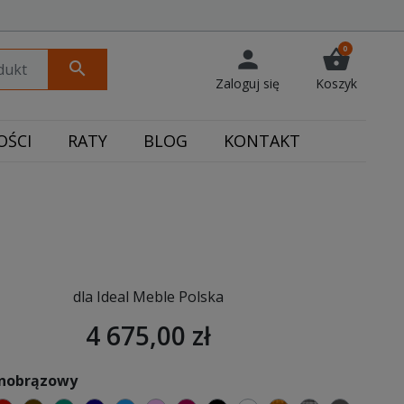
0
person
shopping_basket
search
Zaloguj się
Koszyk
ŚCI
RATY
BLOG
KONTAKT
dla Ideal Meble Polska
4 675,00 zł
snobrązowy