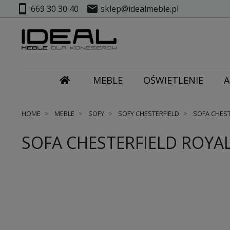
smartphone
mail
669 30 30 40
sklep@idealmeble.pl
MEBLE
OŚWIETLENIE
A
HOME
MEBLE
SOFY
SOFY CHESTERFIELD
SOFA CHESTE
SOFA CHESTERFIELD ROYAL 