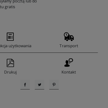
syłamy pocztą lub do
u gratis
ukcja użytkowania
Transport
Drukuj
Kontakt
Udostępnij
Tweetuj
Pinterest