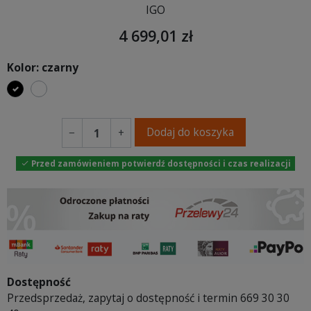
IGO
4 699,01 zł
Kolor: czarny
czarny
biały
Dodaj do koszyka
−
+
Przed zamówieniem potwierdź dostępności i czas realizacji

Dostępność
Przedsprzedaż, zapytaj o dostępność i termin 669 30 30