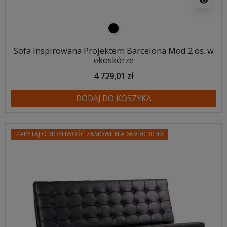
visibility
czarny
Sofa Inspirowana Projektem Barcelona Mod 2 os. w
ekoskórze
4 729,01 zł
DODAJ DO KOSZYKA
ZAPYTAJ O MOŻLIWOŚĆ ZAMÓWIENIA 669 30 30 40