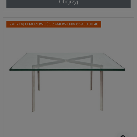
Obejrzyj
ZAPYTAJ O MOŻLIWOŚĆ ZAMÓWIENIA 669 30 30 40