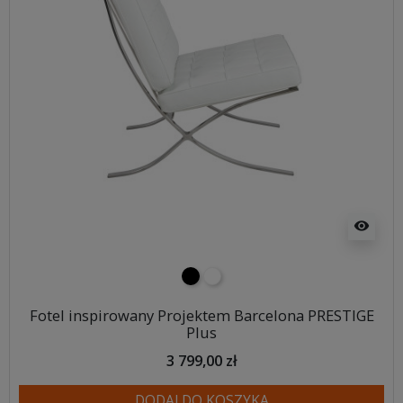
visibility
czarny
biały
Fotel inspirowany Projektem Barcelona PRESTIGE
Plus
3 799,00 zł
DODAJ DO KOSZYKA