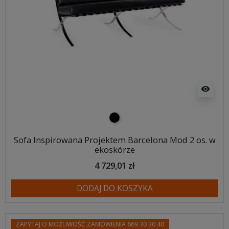
visibility
czarny
Sofa Inspirowana Projektem Barcelona Mod 2 os. w
ekoskórze
4 729,01 zł
DODAJ DO KOSZYKA
ZAPYTAJ O MOŻLIWOŚĆ ZAMÓWIENIA 669 30 30 40