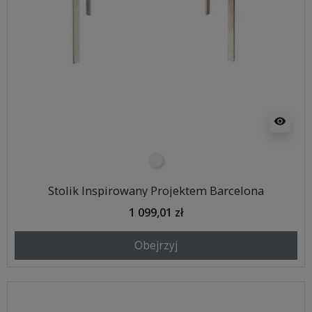
visibility
transparentny
Stolik Inspirowany Projektem Barcelona
1 099,01 zł
Obejrzyj