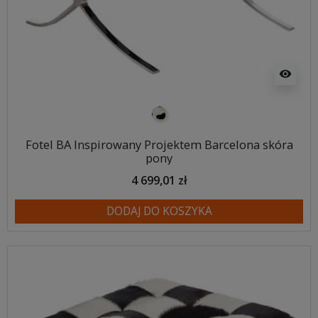
visibility
pony biało-czarne
Fotel BA Inspirowany Projektem Barcelona skóra
pony
4 699,01 zł
DODAJ DO KOSZYKA