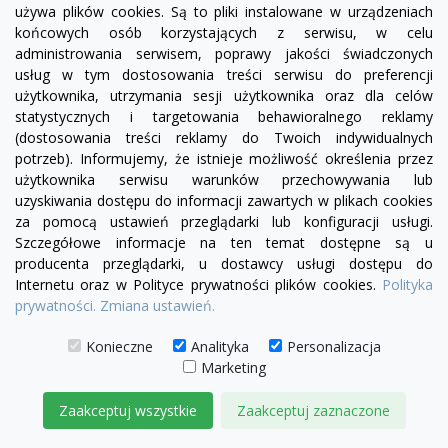
używa plików cookies. Są to pliki instalowane w urządzeniach
visibility
końcowych osób korzystających z serwisu, w celu
administrowania serwisem, poprawy jakości świadczonych
usług w tym dostosowania treści serwisu do preferencji
czarny
biały
użytkownika, utrzymania sesji użytkownika oraz dla celów
statystycznych i targetowania behawioralnego reklamy
Fotel BA Inspirowany Projektem Barcelona w
(dostosowania treści reklamy do Twoich indywidualnych
ekoskórze
potrzeb). Informujemy, że istnieje możliwość określenia przez
1 999,00 zł
użytkownika serwisu warunków przechowywania lub
uzyskiwania dostępu do informacji zawartych w plikach cookies
DODAJ DO KOSZYKA
za pomocą ustawień przeglądarki lub konfiguracji usługi.
Szczegółowe informacje na ten temat dostępne są u
producenta przeglądarki, u dostawcy usługi dostępu do
Internetu oraz w Polityce prywatności plików cookies.
Polityka
prywatności.
Zmiana ustawień.
Konieczne
Analityka
Personalizacja
Marketing
Zaakceptuj wszystkie
Zaakceptuj zaznaczone