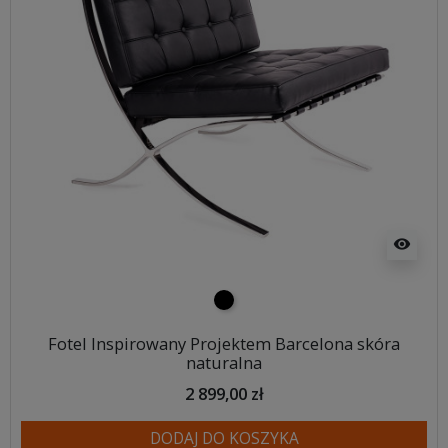
visibility
czarny
Fotel Inspirowany Projektem Barcelona skóra
naturalna
2 899,00 zł
DODAJ DO KOSZYKA