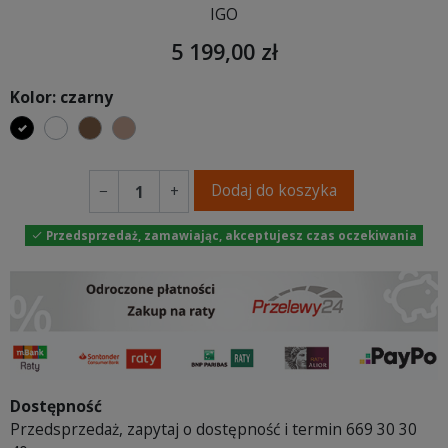
IGO
5 199,00 zł
Kolor: czarny
czarny
biały
brązowy
jasnobrązowy
Dodaj do koszyka
−
+
Przedsprzedaż, zamawiając, akceptujesz czas oczekiwania

Dostępność
Przedsprzedaż, zapytaj o dostępność i termin 669 30 30