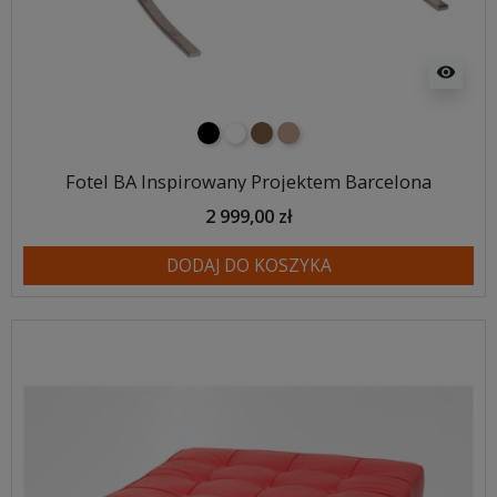
visibility
czarny
biały
brązowy
jasnobrązowy
Fotel BA Inspirowany Projektem Barcelona
2 999,00 zł
DODAJ DO KOSZYKA