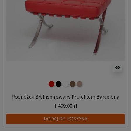
visibility
czerwony
czarny
biały
brązowy
jasnobrązowy
Podnóżek BA Inspirowany Projektem Barcelona
1 499,00 zł
DODAJ DO KOSZYKA