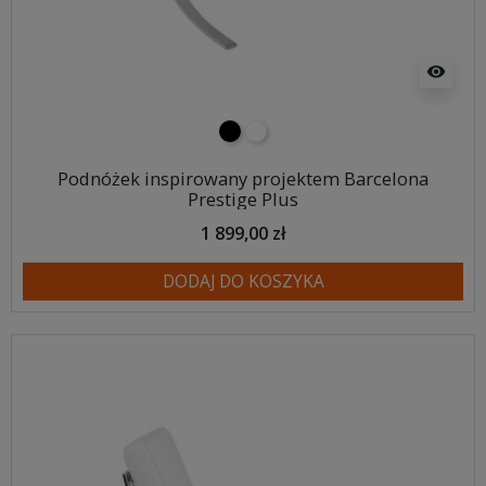
visibility
czarny
biały
Podnóżek inspirowany projektem Barcelona
Prestige Plus
1 899,00 zł
DODAJ DO KOSZYKA