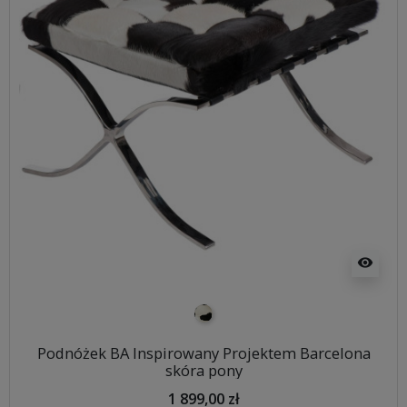
visibility
pony biało-czarne
Podnóżek BA Inspirowany Projektem Barcelona
skóra pony
1 899,00 zł