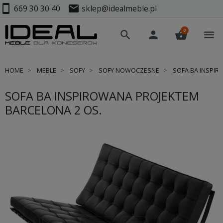
smartphone
mail
669 30 30 40
sklep@idealmeble.pl
0
search
person
shopping_basket
menu
HOME
MEBLE
SOFY
SOFY NOWOCZESNE
SOFA BA INSPIR
SOFA BA INSPIROWANA PROJEKTEM
BARCELONA 2 OS.