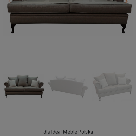
keyboard_arrow_left
keyboard_arrow_right
Poprzedni
Nas
dla Ideal Meble Polska