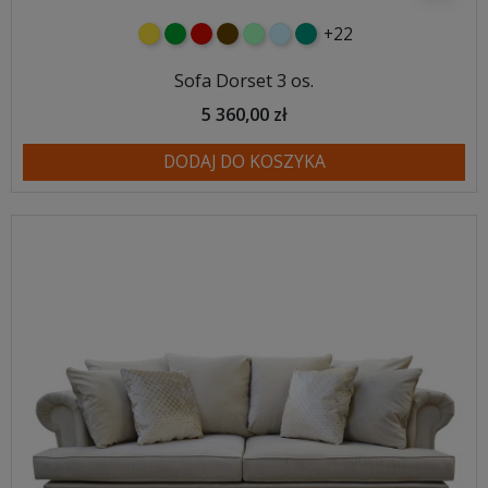
+22
żółty
zielony
czerwony
czekoladowy
miętowy
błękitny
turkusowy
Sofa Dorset 3 os.
5 360,00 zł
DODAJ DO KOSZYKA