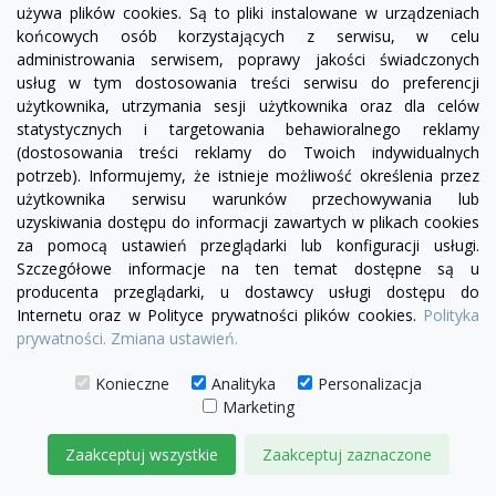
używa plików cookies. Są to pliki instalowane w urządzeniach
końcowych osób korzystających z serwisu, w celu
administrowania serwisem, poprawy jakości świadczonych
usług w tym dostosowania treści serwisu do preferencji
użytkownika, utrzymania sesji użytkownika oraz dla celów
statystycznych i targetowania behawioralnego reklamy
(dostosowania treści reklamy do Twoich indywidualnych
potrzeb). Informujemy, że istnieje możliwość określenia przez
użytkownika serwisu warunków przechowywania lub
uzyskiwania dostępu do informacji zawartych w plikach cookies
za pomocą ustawień przeglądarki lub konfiguracji usługi.
Szczegółowe informacje na ten temat dostępne są u
producenta przeglądarki, u dostawcy usługi dostępu do
Internetu oraz w Polityce prywatności plików cookies.
Polityka
prywatności.
Zmiana ustawień.
Konieczne
Analityka
Personalizacja
visibility
Marketing
Zaakceptuj wszystkie
Zaakceptuj zaznaczone
+24
żółty
zielony
czerwony
czekoladowy
miętowy
błękitny
turkusowy