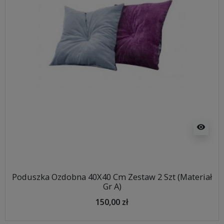
visibility
Poduszka Ozdobna 40X40 Cm Zestaw 2 Szt (Materiał
Gr A)
150,00 zł