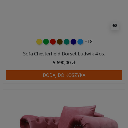
visibility
+18
żółty
zielony
czerwony
czekoladowy
turkusowy
granatowy
niebieski
Sofa Chesterfield Dorset Ludwik 4 os.
5 690,00 zł
DODAJ DO KOSZYKA