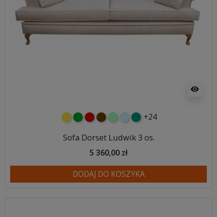
visibility
+24
żółty
zielony
czerwony
czekoladowy
miętowy
błękitny
turkusowy
Sofa Dorset Ludwik 3 os.
5 360,00 zł
DODAJ DO KOSZYKA