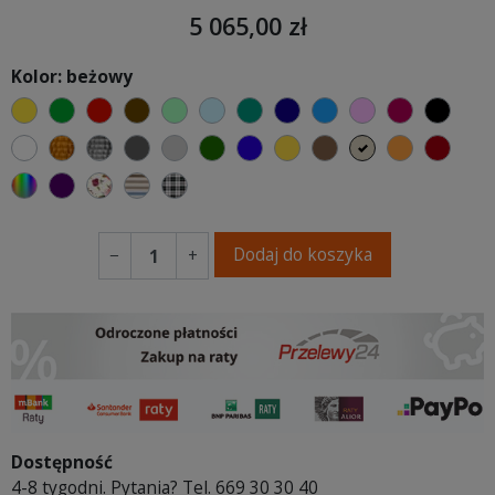
5 065,00 zł
Kolor: beżowy
żółty
zielony
czerwony
czekoladowy
miętowy
błękitny
turkusowy
granatowy
niebieski
różowy
malinowy
czarn
biały
złoty
srebrny
ciemno szary
jasnoszary
butelkowa zieleń
ciemno niebieski
musztardowy
brązowy
beżowy
pomarańc
bord
wybór koloru
fioletowy
Kwiatowy
Paski
Kratka
Dodaj do koszyka
−
+
Dostępność
4-8 tygodni. Pytania? Tel. 669 30 30 40