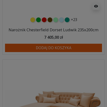
visibility
+23
żółty
zielony
czerwony
czekoladowy
miętowy
błękitny
turkusowy
Narożnik Chesterfield Dorset Ludwik 235x200cm
7 405,00 zł
DODAJ DO KOSZYKA