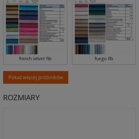
french velvet fib
fuego fib
Pokaż więcej próbników
ROZMIARY