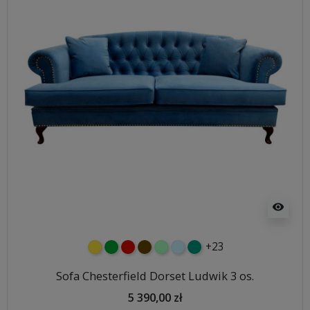
visibility
+23
żółty
zielony
czerwony
czekoladowy
miętowy
błękitny
turkusowy
Sofa Chesterfield Dorset Ludwik 3 os.
5 390,00 zł