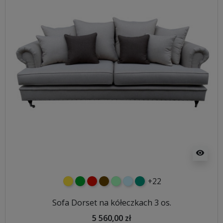
visibility
+22
żółty
zielony
czerwony
czekoladowy
miętowy
błękitny
turkusowy
Sofa Dorset na kółeczkach 3 os.
5 560,00 zł