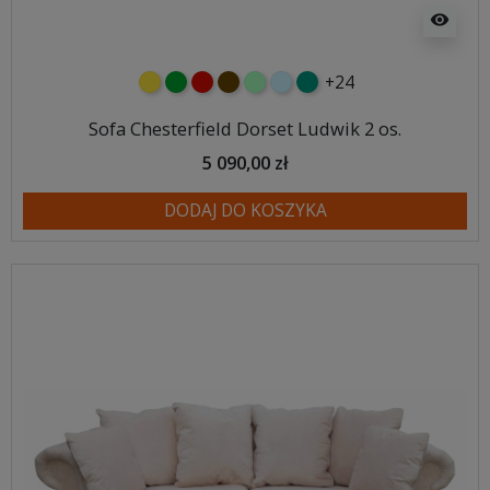
visibility
+24
żółty
zielony
czerwony
czekoladowy
miętowy
błękitny
turkusowy
Sofa Chesterfield Dorset Ludwik 2 os.
5 090,00 zł
DODAJ DO KOSZYKA