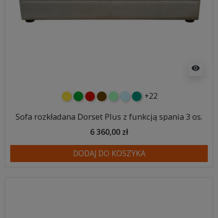
visibility
+22
żółty
zielony
czerwony
czekoladowy
miętowy
błękitny
turkusowy
Sofa rozkładana Dorset Plus z funkcją spania 3 os.
6 360,00 zł
DODAJ DO KOSZYKA