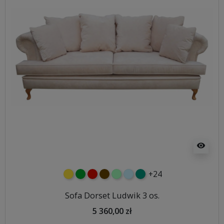
visibility
+24
żółty
zielony
czerwony
czekoladowy
miętowy
błękitny
turkusowy
Sofa Dorset Ludwik 3 os.
5 360,00 zł