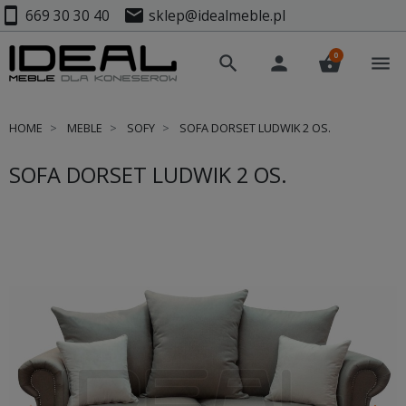
smartphone
mail
669 30 30 40
sklep@idealmeble.pl
0
search
person
shopping_basket
menu
HOME
MEBLE
SOFY
SOFA DORSET LUDWIK 2 OS.
SOFA DORSET LUDWIK 2 OS.