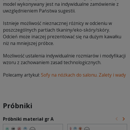
model wykonywany jest na indywidualne zamówienie z
uwzględnieniem Państwa sugestii.
Istnieje możliwość nieznacznej różnicy w odcieniu w
poszczególnych partiach tkaniny/eko-skóry/skóry.
Odcień może inaczej prezentować się na dużym kawałku
niż na mniejszej próbce.
Możliwość ustalenia indywidualnie rozmiarów i modyfikacji
wzoru z zachowaniem zasad technologicznych.
Polecamy artykuł:
Sofy na nóżkach do salonu. Zalety i wady
Próbniki
keyboard_arrow_left
keyboard_arrow_right
Próbniki materiał gr A
Poprz
Na