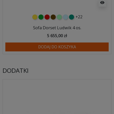
visibility
+22
żółty
zielony
czerwony
czekoladowy
miętowy
błękitny
turkusowy
Sofa Dorset Ludwik 4 os.
5 655,00 zł
DODAJ DO KOSZYKA
DODATKI