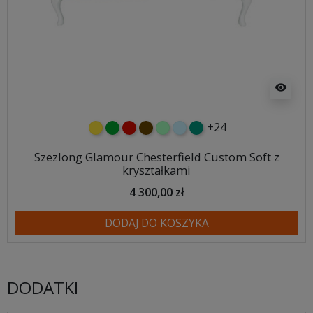
visibility
+24
żółty
zielony
czerwony
czekoladowy
miętowy
błękitny
turkusowy
Szezlong Glamour Chesterfield Custom Soft z
kryształkami
4 300,00 zł
DODAJ DO KOSZYKA
DODATKI