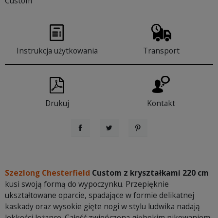
Custom
Instrukcja użytkowania
Transport
Drukuj
Kontakt
Udostępnij
Tweetuj
Pinterest
Szezlong Chesterfield
Custom z kryształkami 220 cm
kusi swoją formą do wypoczynku. Przepięknie
ukształtowane oparcie, spadające w formie delikatnej
kaskady oraz wysokie gięte nogi w stylu ludwika nadają
lekkości leżance. Całość zwieńczona głębokim pikowaniem