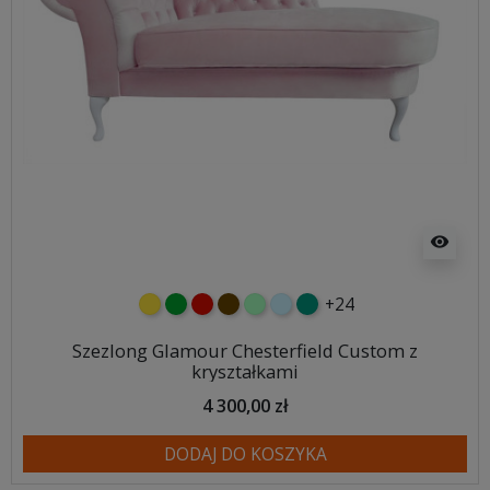
visibility
+24
żółty
zielony
czerwony
czekoladowy
miętowy
błękitny
turkusowy
Szezlong Glamour Chesterfield Custom z
kryształkami
4 300,00 zł
DODAJ DO KOSZYKA