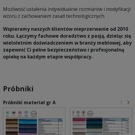
Możliwość ustalenia indywidualnie rozmiarów i modyfikacji
wzoru z zachowaniem zasad technologicznych.
Wspieramy naszych klientów nieprzerwanie od 2010
roku. Łączymy fachowe doradztwo z pasją, dzieląc się
wieloletnim doświadczeniem w branży meblowej, aby
zapewnić Ci pełne bezpieczeństwo i profesjonalną
opiekę na każdym etapie współpracy.
Próbniki
keyboard_arrow_left
keyboard_arrow_right
Próbniki materiał gr A
Poprz
Na