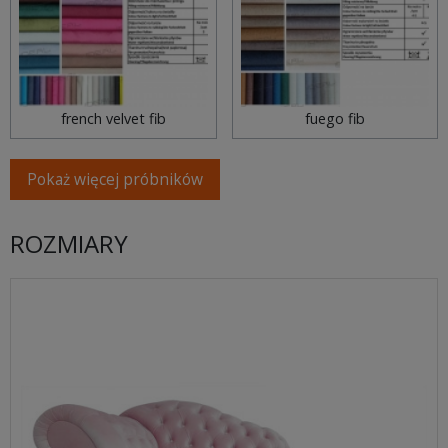
french velvet fib
fuego fib
Pokaż więcej próbników
ROZMIARY