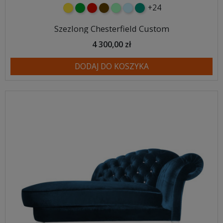
+24
żółty
zielony
czerwony
czekoladowy
miętowy
błękitny
turkusowy
Szezlong Chesterfield Custom
4 300,00 zł
DODAJ DO KOSZYKA