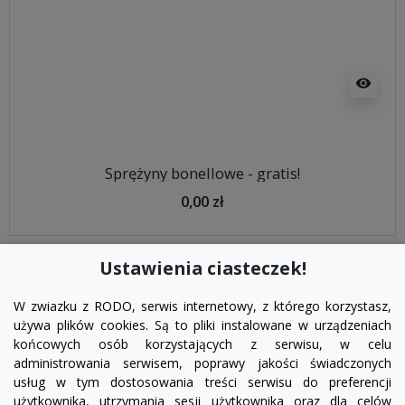
visibility
Sprężyny bonellowe - gratis!
0,00 zł
Ustawienia ciasteczek!
W zwiazku z RODO, serwis internetowy, z którego korzystasz,
używa plików cookies. Są to pliki instalowane w urządzeniach
końcowych osób korzystających z serwisu, w celu
administrowania serwisem, poprawy jakości świadczonych
usług w tym dostosowania treści serwisu do preferencji
użytkownika, utrzymania sesji użytkownika oraz dla celów