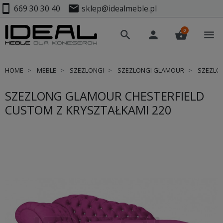
smartphone
mail
669 30 30 40
sklep@idealmeble.pl
0
search
person
shopping_basket
menu
HOME
MEBLE
SZEZLONGI
SZEZLONGI GLAMOUR
SZEZLON
SZEZLONG GLAMOUR CHESTERFIELD
CUSTOM Z KRYSZTAŁKAMI 220