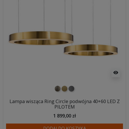
visibility
nikiel szczotkowany
mosiądz szczotkowany
tytan szczotkowany
Lampa wisząca Ring Circle podwójna 40+60 LED Z
PILOTEM
1 899,00 zł
DODAJ DO KOSZYKA