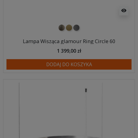
visibility
nikiel szczotkowany
mosiądz szczotkowany
tytan szczotkowany
Lampa Wisząca glamour Ring Circle 60
1 399,00 zł
DODAJ DO KOSZYKA