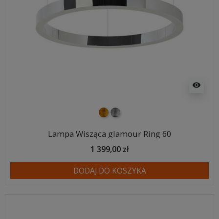
visibility
złoty
srebrny
Lampa Wisząca glamour Ring 60
1 399,00 zł
DODAJ DO KOSZYKA