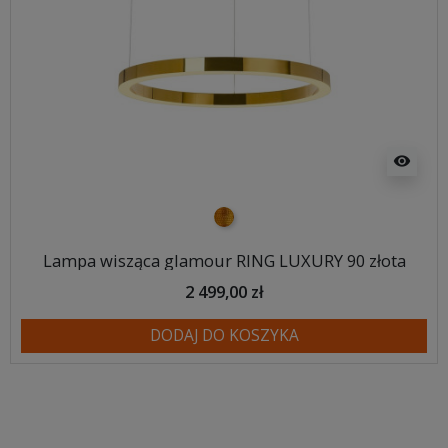
visibility
złoty
Lampa wisząca glamour RING LUXURY 90 złota
2 499,00 zł
DODAJ DO KOSZYKA