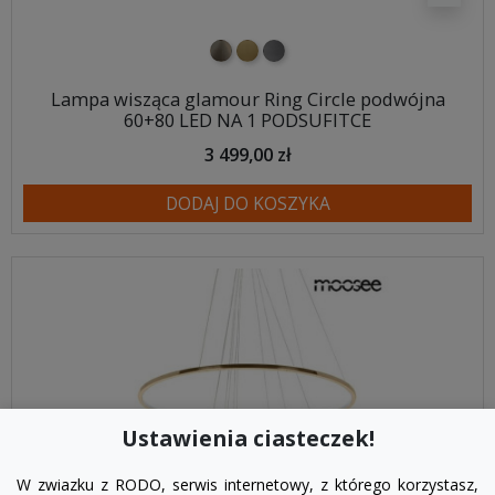
nikiel szczotkowany
mosiądz szczotkowany
tytan szczotkowany
Lampa wisząca glamour Ring Circle podwójna
60+80 LED NA 1 PODSUFITCE
3 499,00 zł
DODAJ DO KOSZYKA
Ustawienia ciasteczek!
W zwiazku z RODO, serwis internetowy, z którego korzystasz,