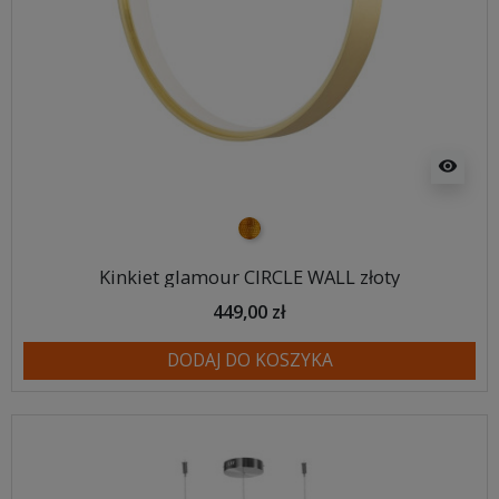
visibility
złoty
Kinkiet glamour CIRCLE WALL złoty
449,00 zł
DODAJ DO KOSZYKA