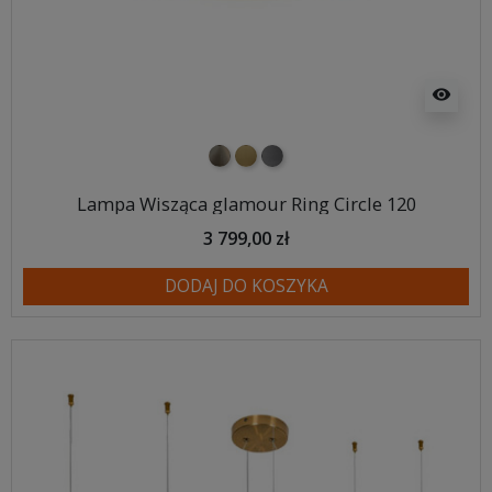
visibility
nikiel szczotkowany
mosiądz szczotkowany
tytan szczotkowany
Lampa Wisząca glamour Ring Circle 120
3 799,00 zł
DODAJ DO KOSZYKA