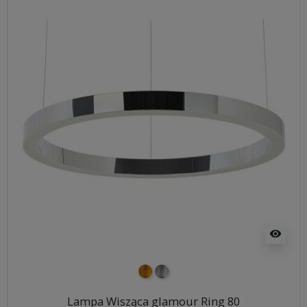
visibility
złoty
srebrny
Lampa Wisząca glamour Ring 80