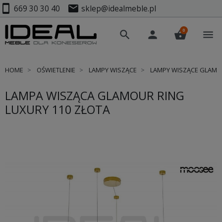
smartphone
mail
669 30 30 40
sklep@idealmeble.pl
0
search
person
shopping_basket
menu
HOME
OŚWIETLENIE
LAMPY WISZĄCE
LAMPY WISZĄCE GLAM
LAMPA WISZĄCA GLAMOUR RING
LUXURY 110 ZŁOTA