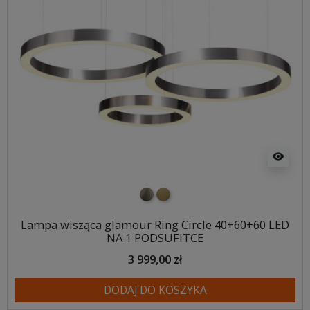
visibility
nikiel szczotkowany
mosiądz szczotkowany
Lampa wisząca glamour Ring Circle 40+60+60 LED
NA 1 PODSUFITCE
3 999,00 zł
DODAJ DO KOSZYKA