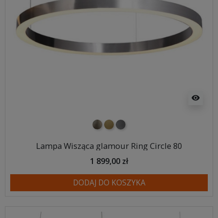
visibility
nikiel szczotkowany
mosiądz szczotkowany
tytan szczotkowany
Lampa Wisząca glamour Ring Circle 80
1 899,00 zł
DODAJ DO KOSZYKA