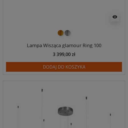
visibility
złoty
srebrny
Lampa Wisząca glamour Ring 100
3 399,00 zł
DODAJ DO KOSZYKA