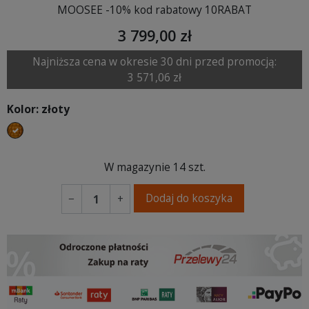
MOOSEE -10% kod rabatowy 10RABAT
3 799,00 zł
Najniższa cena w okresie 30 dni przed promocją:
3 571,06 zł
Kolor: złoty
złoty
W magazynie
14 szt.
Dodaj do koszyka
−
+