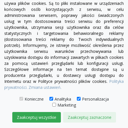
używa plików cookies. Są to pliki instalowane w urządzeniach
końcowych osób korzystających z serwisu, w celu
administrowania serwisem, poprawy jakości świadczonych
usług w tym dostosowania treści serwisu do preferencji
użytkownika, utrzymania sesji użytkownika oraz dla celów
statystycznych i targetowania behawioralnego reklamy
(dostosowania treści reklamy do Twoich indywidualnych
potrzeb). Informujemy, że istnieje możliwość określenia przez
visibility
użytkownika serwisu warunków przechowywania lub
uzyskiwania dostępu do informacji zawartych w plikach cookies
za pomocą ustawień przeglądarki lub konfiguracji usługi.
złoty
Szczegółowe informacje na ten temat dostępne są u
producenta przeglądarki, u dostawcy usługi dostępu do
Lampa wisząca glamour RING SLIM M złota
Internetu oraz w Polityce prywatności plików cookies.
Polityka
3 299,00 zł
prywatności.
Zmiana ustawień.
Konieczne
Analityka
Personalizacja
DODAJ DO KOSZYKA
Marketing
Zaakceptuj wszystkie
Zaakceptuj zaznaczone