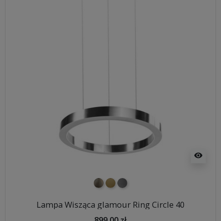
visibility
nikiel szczotkowany
mosiądz szczotkowany
tytan szczotkowany
Lampa Wisząca glamour Ring Circle 40
899,00 zł