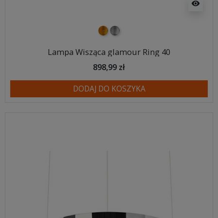
visibility
złoty
srebrny
Lampa Wisząca glamour Ring 40
898,99 zł
DODAJ DO KOSZYKA