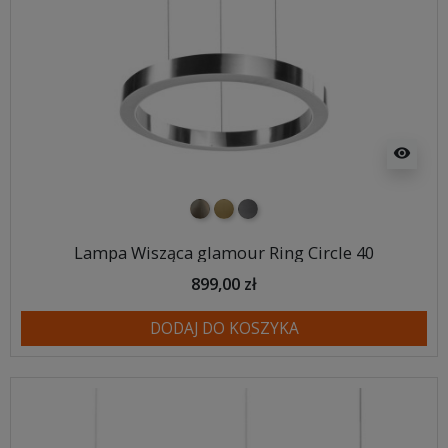
visibility
nikiel szczotkowany
mosiądz szczotkowany
tytan szczotkowany
Lampa Wisząca glamour Ring Circle 40
899,00 zł
DODAJ DO KOSZYKA