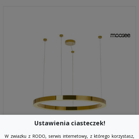
Ustawienia ciasteczek!
visibility
W zwiazku z RODO, serwis internetowy, z którego korzystasz,