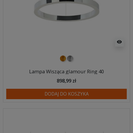
visibility
złoty
srebrny
Lampa Wisząca glamour Ring 40
898,99 zł
DODAJ DO KOSZYKA