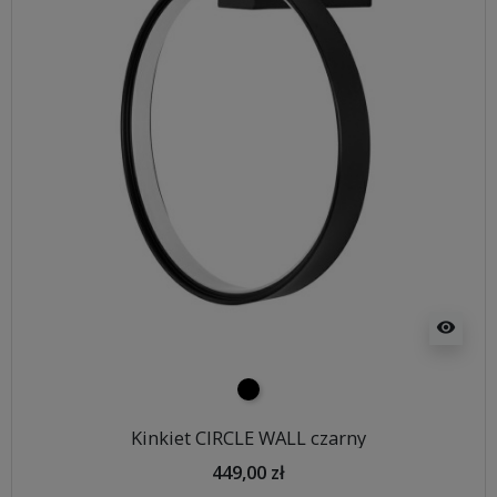
visibility
czarny
Kinkiet CIRCLE WALL czarny
449,00 zł