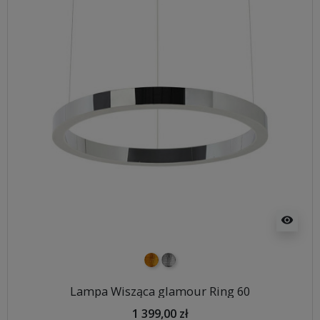
visibility
złoty
srebrny
Lampa Wisząca glamour Ring 60
1 399,00 zł