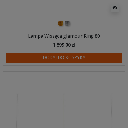
visibility
złoty
srebrny
Lampa Wisząca glamour Ring 80
1 899,00 zł
DODAJ DO KOSZYKA