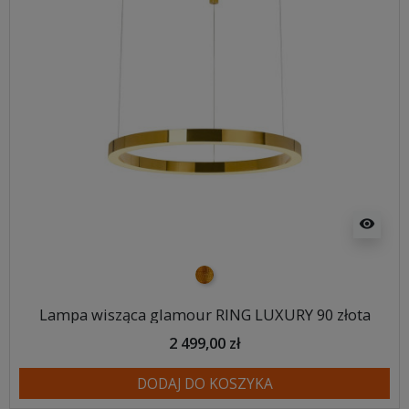
visibility
złoty
Lampa wisząca glamour RING LUXURY 90 złota
2 499,00 zł
DODAJ DO KOSZYKA