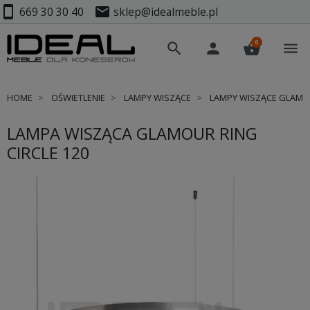
smartphone
mail
669 30 30 40
sklep@idealmeble.pl
0
search
person
shopping_basket
menu
HOME
OŚWIETLENIE
LAMPY WISZĄCE
LAMPY WISZĄCE GLAM
LAMPA WISZĄCA GLAMOUR RING
CIRCLE 120