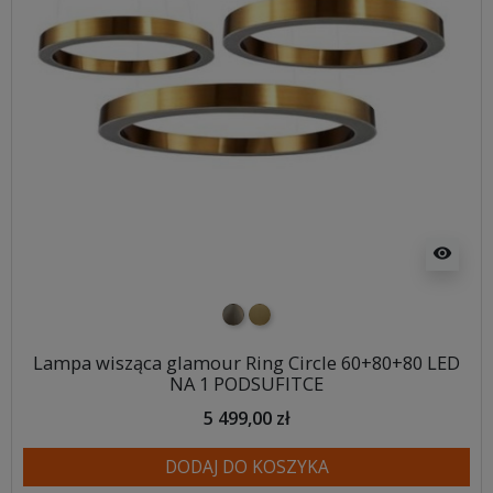
visibility
nikiel szczotkowany
mosiądz szczotkowany
Lampa wisząca glamour Ring Circle 60+80+80 LED
NA 1 PODSUFITCE
5 499,00 zł
DODAJ DO KOSZYKA