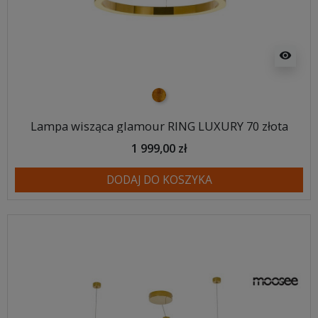
visibility
złoty
Lampa wisząca glamour RING LUXURY 70 złota
1 999,00 zł
DODAJ DO KOSZYKA