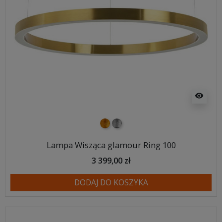
visibility
złoty
srebrny
Lampa Wisząca glamour Ring 100
3 399,00 zł
DODAJ DO KOSZYKA