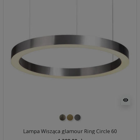
visibility
nikiel szczotkowany
mosiądz szczotkowany
tytan szczotkowany
Lampa Wisząca glamour Ring Circle 60