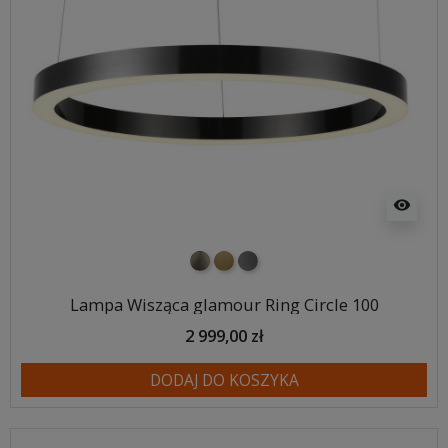
visibility
nikiel szczotkowany
mosiądz szczotkowany
tytan szczotkowany
Lampa Wisząca glamour Ring Circle 100
2 999,00 zł
DODAJ DO KOSZYKA