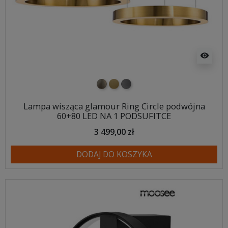
visibility
nikiel szczotkowany
mosiądz szczotkowany
tytan szczotkowany
Lampa wisząca glamour Ring Circle podwójna
60+80 LED NA 1 PODSUFITCE
3 499,00 zł
DODAJ DO KOSZYKA