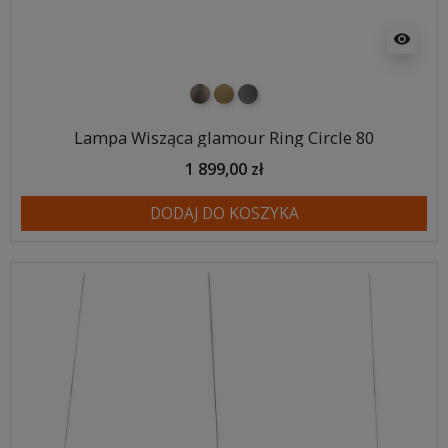
visibility
nikiel szczotkowany
mosiądz szczotkowany
tytan szczotkowany
Lampa Wisząca glamour Ring Circle 80
1 899,00 zł
DODAJ DO KOSZYKA