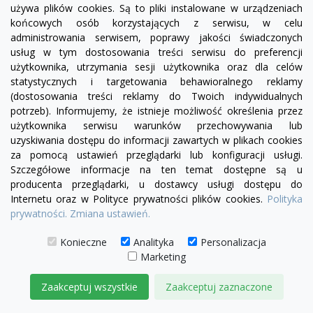
używa plików cookies. Są to pliki instalowane w urządzeniach
złoty
końcowych osób korzystających z serwisu, w celu
administrowania serwisem, poprawy jakości świadczonych
Lampa wisząca glamour RING LUXURY 110 złota
usług w tym dostosowania treści serwisu do preferencji
3 799,00 zł
użytkownika, utrzymania sesji użytkownika oraz dla celów
statystycznych i targetowania behawioralnego reklamy
DODAJ DO KOSZYKA
(dostosowania treści reklamy do Twoich indywidualnych
potrzeb). Informujemy, że istnieje możliwość określenia przez
użytkownika serwisu warunków przechowywania lub
uzyskiwania dostępu do informacji zawartych w plikach cookies
za pomocą ustawień przeglądarki lub konfiguracji usługi.
Szczegółowe informacje na ten temat dostępne są u
producenta przeglądarki, u dostawcy usługi dostępu do
Internetu oraz w Polityce prywatności plików cookies.
Polityka
prywatności.
Zmiana ustawień.
Konieczne
Analityka
Personalizacja
Marketing
Zaakceptuj wszystkie
Zaakceptuj zaznaczone