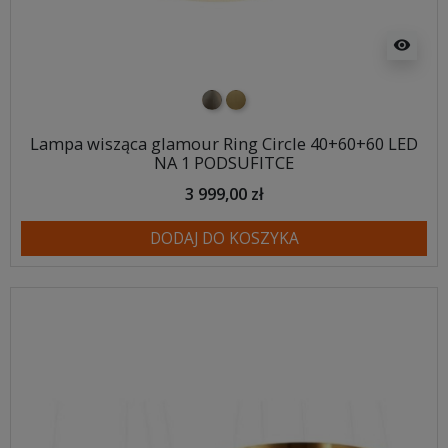
visibility
nikiel szczotkowany
mosiądz szczotkowany
Lampa wisząca glamour Ring Circle 40+60+60 LED
NA 1 PODSUFITCE
3 999,00 zł
DODAJ DO KOSZYKA