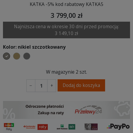
KATKA -5% kod rabatowy KATKA5
3 799,00 zł
Najniższa cena w okresie 30 dni przed promocją:
3 149,10 zł
Kolor: nikiel szczotkowany
nikiel szczotkowany
mosiądz szczotkowany
tytan szczotkowany
W magazynie
2 szt.
Dodaj do koszyka
−
+