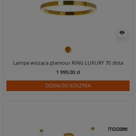
visibility
złoty
Lampa wisząca glamour RING LUXURY 70 złota
1 999,00 zł
DODAJ DO KOSZYKA