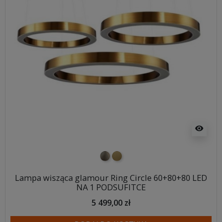
visibility
nikiel szczotkowany
mosiądz szczotkowany
Lampa wisząca glamour Ring Circle 60+80+80 LED
NA 1 PODSUFITCE
5 499,00 zł