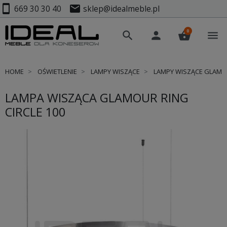
smartphone
mail
669 30 30 40
sklep@idealmeble.pl
0
search
person
shopping_basket
menu
HOME
OŚWIETLENIE
LAMPY WISZĄCE
LAMPY WISZĄCE GLAM
LAMPA WISZĄCA GLAMOUR RING
CIRCLE 100