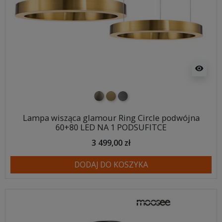
visibility
nikiel szczotkowany
mosiądz szczotkowany
tytan szczotkowany
Lampa wisząca glamour Ring Circle podwójna
60+80 LED NA 1 PODSUFITCE
3 499,00 zł
DODAJ DO KOSZYKA