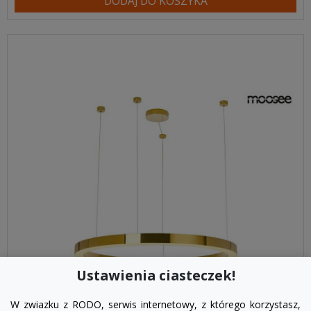
DODAJ DO KOSZYKA
Ustawienia ciasteczek!
W zwiazku z RODO, serwis internetowy, z którego korzystasz,
visibility