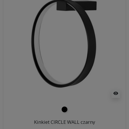
visibility
czarny
Kinkiet CIRCLE WALL czarny