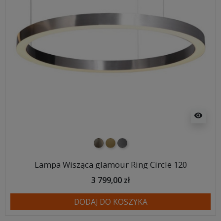
visibility
nikiel szczotkowany
mosiądz szczotkowany
tytan szczotkowany
Lampa Wisząca glamour Ring Circle 120
3 799,00 zł
DODAJ DO KOSZYKA