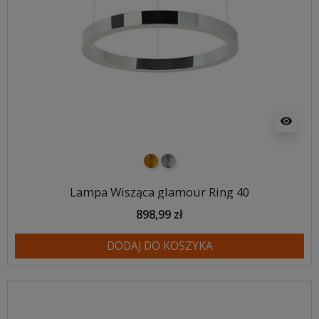
visibility
złoty
srebrny
Lampa Wisząca glamour Ring 40
898,99 zł
DODAJ DO KOSZYKA