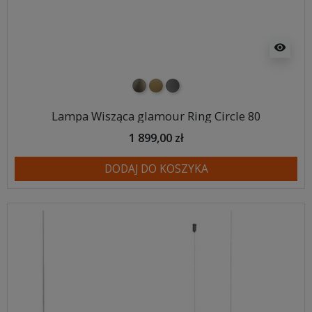
visibility
nikiel szczotkowany
mosiądz szczotkowany
tytan szczotkowany
Lampa Wisząca glamour Ring Circle 80
1 899,00 zł
DODAJ DO KOSZYKA