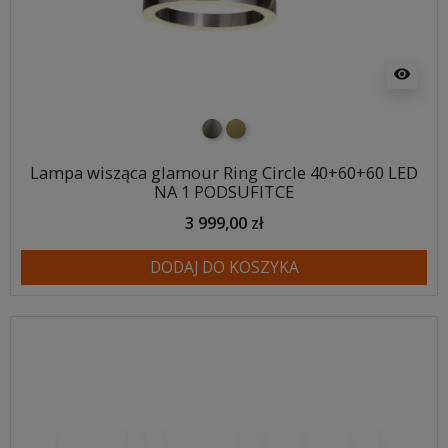
visibility
nikiel szczotkowany
mosiądz szczotkowany
Lampa wisząca glamour Ring Circle 40+60+60 LED
NA 1 PODSUFITCE
3 999,00 zł
DODAJ DO KOSZYKA