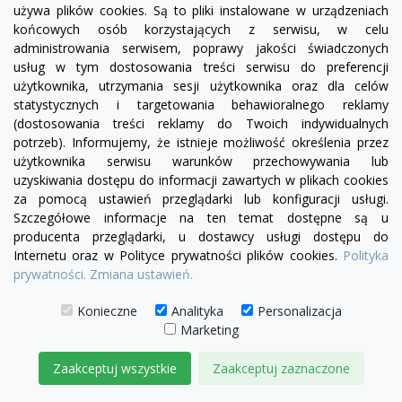
używa plików cookies. Są to pliki instalowane w urządzeniach
końcowych osób korzystających z serwisu, w celu
złoty
administrowania serwisem, poprawy jakości świadczonych
usług w tym dostosowania treści serwisu do preferencji
Lampa wisząca glamour RING LUXURY 110 złota
użytkownika, utrzymania sesji użytkownika oraz dla celów
statystycznych i targetowania behawioralnego reklamy
3 799,00 zł
(dostosowania treści reklamy do Twoich indywidualnych
potrzeb). Informujemy, że istnieje możliwość określenia przez
DODAJ DO KOSZYKA
użytkownika serwisu warunków przechowywania lub
uzyskiwania dostępu do informacji zawartych w plikach cookies
za pomocą ustawień przeglądarki lub konfiguracji usługi.
Szczegółowe informacje na ten temat dostępne są u
producenta przeglądarki, u dostawcy usługi dostępu do
Internetu oraz w Polityce prywatności plików cookies.
Polityka
prywatności.
Zmiana ustawień.
Konieczne
Analityka
Personalizacja
Marketing
Zaakceptuj wszystkie
Zaakceptuj zaznaczone