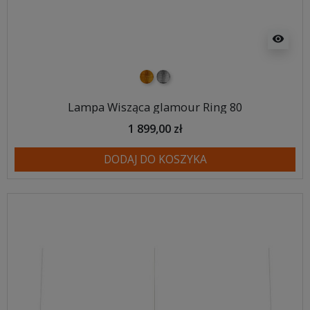
visibility
złoty
srebrny
Lampa Wisząca glamour Ring 80
1 899,00 zł
DODAJ DO KOSZYKA