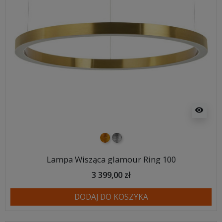
visibility
złoty
srebrny
Lampa Wisząca glamour Ring 100
3 399,00 zł
DODAJ DO KOSZYKA