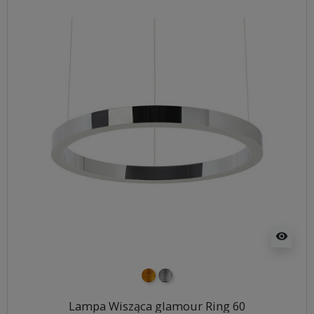
visibility
złoty
srebrny
Lampa Wisząca glamour Ring 60