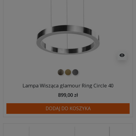
visibility
nikiel szczotkowany
mosiądz szczotkowany
tytan szczotkowany
Lampa Wisząca glamour Ring Circle 40
899,00 zł
DODAJ DO KOSZYKA