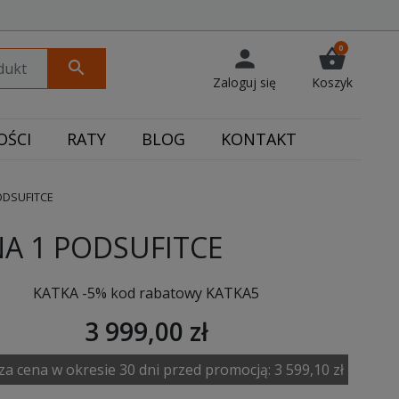
0
person
shopping_basket
search
Zaloguj się
Koszyk
ŚCI
RATY
BLOG
KONTAKT
ODSUFITCE
NA 1 PODSUFITCE
KATKA -5% kod rabatowy KATKA5
3 999,00 zł
za cena w okresie 30 dni przed promocją:
3 599,10 zł