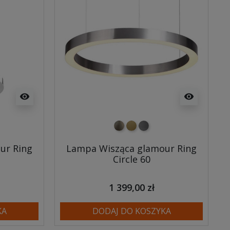
visibility
visibility
tkowany
szczotkowany
szczotkowany
nikiel szczotkowany
mosiądz szczotkowany
tytan szczotkowany
ur Ring
Lampa Wisząca glamour Ring
Circle 60
1 399,00 zł
KA
DODAJ DO KOSZYKA