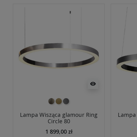
visibility
nikiel szczotkowany
mosiądz szczotkowany
tytan szczotkowany
Lampa Wisząca glamour Ring
Lampa 
Circle 80
1 899,00 zł