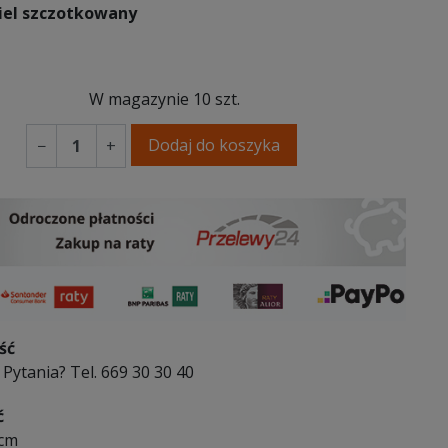
kiel szczotkowany
 szczotkowany
siądz szczotkowany
W magazynie
10 szt.
Dodaj do koszyka
−
+
ść
Pytania? Tel. 669 30 30 40
ć
 cm