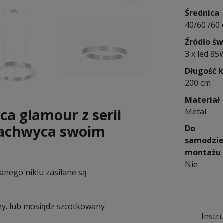
Średnica
40/60 /60
Źródło św
3 x led 85
Długość 
200 cm
Materiał
a glamour z serii
Metal
 zachwyca swoim
Do
samodzie
montażu
Nie
anego niklu zasilane są
ny. lub mosiądz szcotkowany
Instr