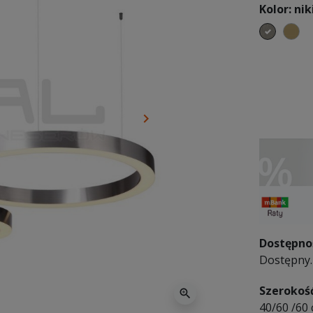
Kolor: ni
nikiel
mo
keyboard_arrow_right
Następny
Dostępno
Dostępny. 
Szerokoś
zoom_in
40/60 /60