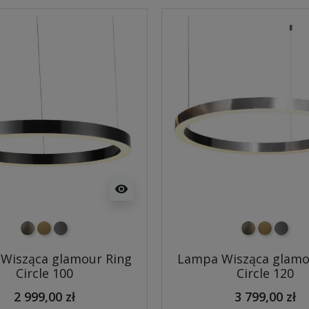
visibility
nikiel szczotkowany
mosiądz szczotkowany
tytan szczotkowany
nikiel szczo
mosiądz 
tytan 
Wisząca glamour Ring
Lampa Wisząca glamo
Circle 100
Circle 120
2 999,00 zł
3 799,00 zł