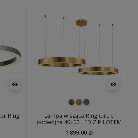
visibility
visibility
tkowany
szczotkowany
szczotkowany
nikiel szczotkowany
mosiądz szczotkowany
tytan szczotkowany
ur Ring
Lampa wisząca Ring Circle
podwójna 40+60 LED Z PILOTEM
1 899,00 zł