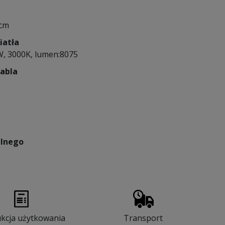
 cm
iatła
W, 3000K, lumen:8075
kabla
lnego
ukcja użytkowania
Transport