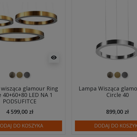
visibility
nikiel szczotkowany
mosiądz szczotkowany
tytan szczotkowany
nikiel szczo
mosiądz 
tytan 
wisząca glamour Ring
Lampa Wisząca glamo
le 40+60+80 LED NA 1
Circle 40
PODSUFITCE
4 599,00 zł
899,00 zł
ODAJ DO KOSZYKA
DODAJ DO KOSZY