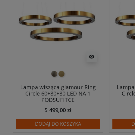
visibility
nikiel szczotkowany
mosiądz szczotkowany
Lampa wisząca glamour Ring
Lampa 
Circle 60+80+80 LED NA 1
Circ
PODSUFITCE
5 499,00 zł
DODAJ DO KOSZYKA
D