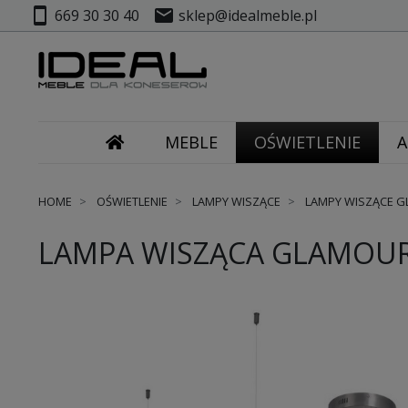
smartphone
mail
669 30 30 40
sklep@idealmeble.pl
MEBLE
OŚWIETLENIE
A
HOME
OŚWIETLENIE
LAMPY WISZĄCE
LAMPY WISZĄCE 
LAMPA WISZĄCA GLAMOUR 