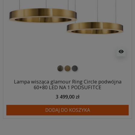
visibility
nikiel szczotkowany
mosiądz szczotkowany
tytan szczotkowany
Lampa wisząca glamour Ring Circle podwójna
60+80 LED NA 1 PODSUFITCE
3 499,00 zł
DODAJ DO KOSZYKA