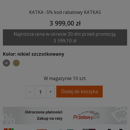
KATKA -5% kod rabatowy KATKA5
3 999,00 zł
Najniższa cena w okresie 30 dni przed promocją:
3 599,10 zł
Kolor: nikiel szczotkowany
nikiel szczotkowany
mosiądz szczotkowany
W magazynie
10 szt.
Dodaj do koszyka
−
+