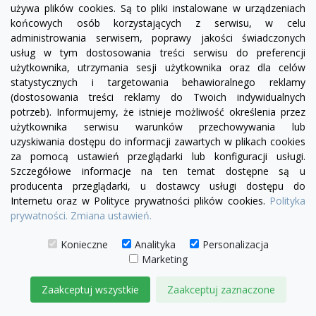
używa plików cookies. Są to pliki instalowane w urządzeniach
visibility
końcowych osób korzystających z serwisu, w celu
administrowania serwisem, poprawy jakości świadczonych
usług w tym dostosowania treści serwisu do preferencji
złoty
użytkownika, utrzymania sesji użytkownika oraz dla celów
statystycznych i targetowania behawioralnego reklamy
Kinkiet glamour CIRCLE WALL złoty
(dostosowania treści reklamy do Twoich indywidualnych
449,00 zł
potrzeb). Informujemy, że istnieje możliwość określenia przez
użytkownika serwisu warunków przechowywania lub
DODAJ DO KOSZYKA
uzyskiwania dostępu do informacji zawartych w plikach cookies
za pomocą ustawień przeglądarki lub konfiguracji usługi.
Szczegółowe informacje na ten temat dostępne są u
producenta przeglądarki, u dostawcy usługi dostępu do
Internetu oraz w Polityce prywatności plików cookies.
Polityka
prywatności.
Zmiana ustawień.
Konieczne
Analityka
Personalizacja
Marketing
Zaakceptuj wszystkie
Zaakceptuj zaznaczone