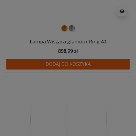
visibility
złoty
srebrny
Lampa Wisząca glamour Ring 40
898,99 zł
DODAJ DO KOSZYKA