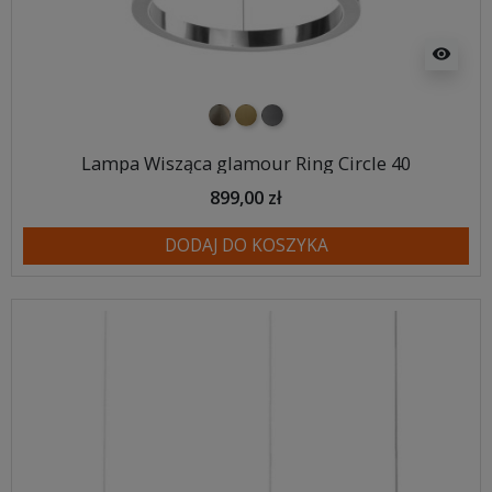
visibility
nikiel szczotkowany
mosiądz szczotkowany
tytan szczotkowany
Lampa Wisząca glamour Ring Circle 40
899,00 zł
DODAJ DO KOSZYKA