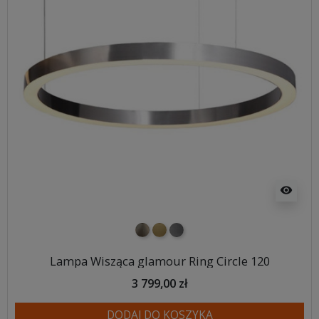
visibility
nikiel szczotkowany
mosiądz szczotkowany
tytan szczotkowany
Lampa Wisząca glamour Ring Circle 120
3 799,00 zł
DODAJ DO KOSZYKA