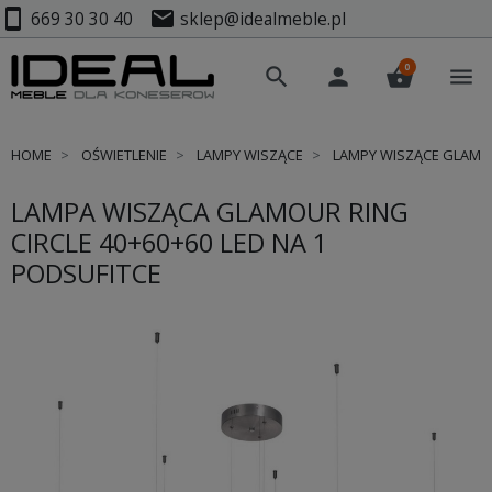
smartphone
mail
669 30 30 40
sklep@idealmeble.pl
0
search
person
shopping_basket
menu
HOME
OŚWIETLENIE
LAMPY WISZĄCE
LAMPY WISZĄCE GLAM
LAMPA WISZĄCA GLAMOUR RING
CIRCLE 40+60+60 LED NA 1
PODSUFITCE