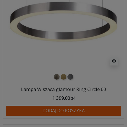
visibility
nikiel szczotkowany
mosiądz szczotkowany
tytan szczotkowany
Lampa Wisząca glamour Ring Circle 60
1 399,00 zł
DODAJ DO KOSZYKA