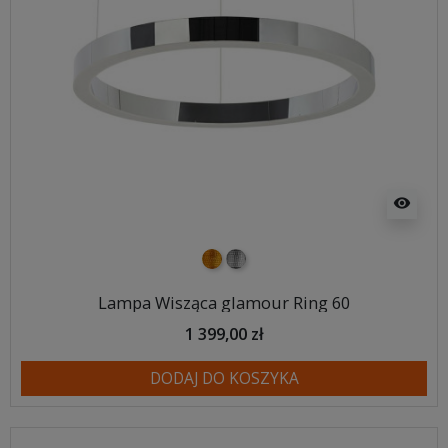
visibility
złoty
srebrny
Lampa Wisząca glamour Ring 60
1 399,00 zł
DODAJ DO KOSZYKA