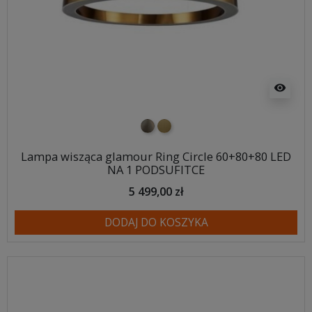
visibility
nikiel szczotkowany
mosiądz szczotkowany
Lampa wisząca glamour Ring Circle 60+80+80 LED
NA 1 PODSUFITCE
5 499,00 zł
DODAJ DO KOSZYKA