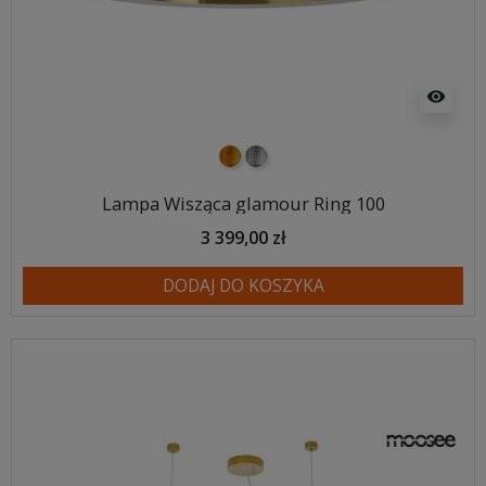
visibility
złoty
srebrny
Lampa Wisząca glamour Ring 100
3 399,00 zł
DODAJ DO KOSZYKA