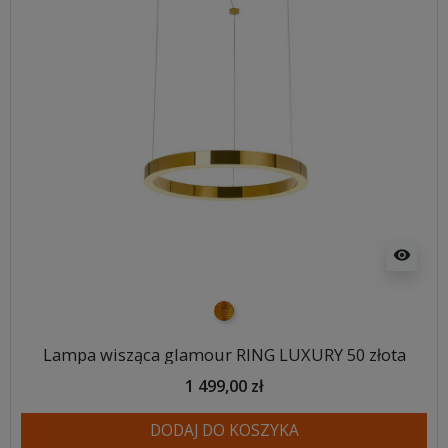
visibility
złoty
Lampa wisząca glamour RING LUXURY 50 złota
1 499,00 zł
DODAJ DO KOSZYKA