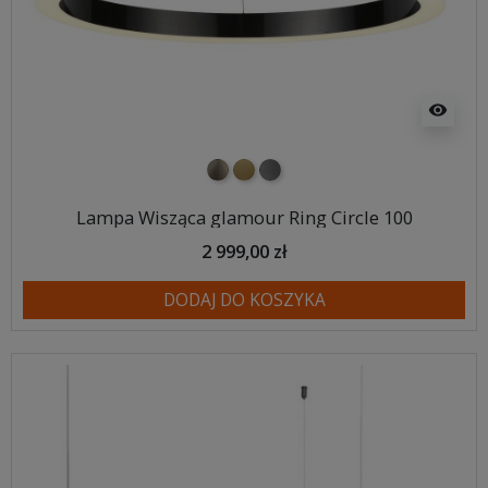
visibility
nikiel szczotkowany
mosiądz szczotkowany
tytan szczotkowany
Lampa Wisząca glamour Ring Circle 100
2 999,00 zł
DODAJ DO KOSZYKA