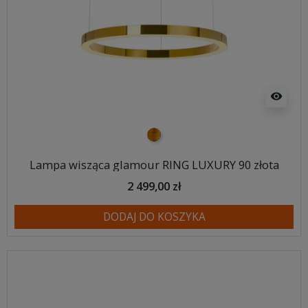
visibility
złoty
Lampa wisząca glamour RING LUXURY 90 złota
2 499,00 zł
DODAJ DO KOSZYKA