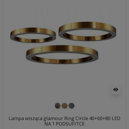
visibility
nikiel szczotkowany
mosiądz szczotkowany
tytan szczotkowany
Lampa wisząca glamour Ring Circle 40+60+80 LED
NA 1 PODSUFITCE