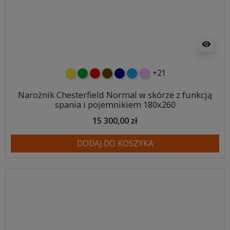
visibility
+21
żółty
zielony
czerwony
czekoladowy
granatowy
niebieski
różowy
Narożnik Chesterfield Normal w skórze z funkcją
spania i pojemnikiem 180x260
15 300,00 zł
DODAJ DO KOSZYKA