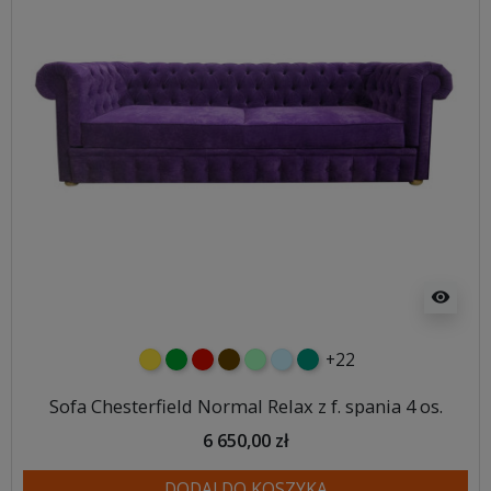
visibility
+22
żółty
zielony
czerwony
czekoladowy
miętowy
błękitny
turkusowy
Sofa Chesterfield Normal Relax z f. spania 4 os.
6 650,00 zł
DODAJ DO KOSZYKA