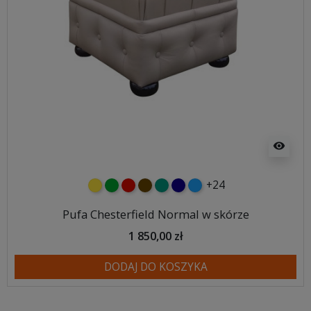
visibility
+24
żółty
zielony
czerwony
czekoladowy
turkusowy
granatowy
niebieski
Pufa Chesterfield Normal w skórze
1 850,00 zł
DODAJ DO KOSZYKA