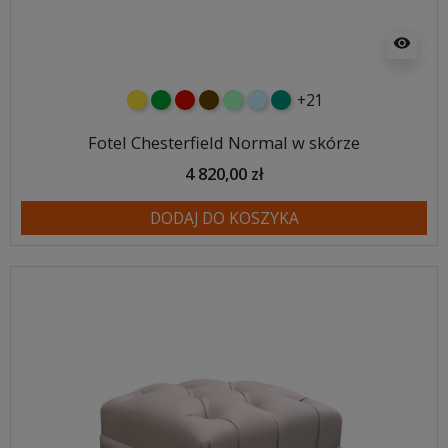
visibility
+21
żółty
zielony
czerwony
czekoladowy
miętowy
błękitny
turkusowy
Fotel Chesterfield Normal w skórze
4 820,00 zł
DODAJ DO KOSZYKA