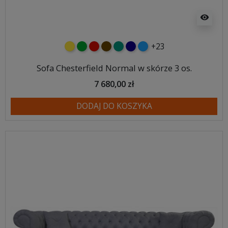
visibility
+23
żółty
zielony
czerwony
czekoladowy
turkusowy
granatowy
niebieski
Sofa Chesterfield Normal w skórze 3 os.
7 680,00 zł
DODAJ DO KOSZYKA