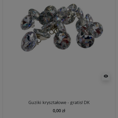
visibility
Guziki kryształowe - gratis! DK
0,00 zł