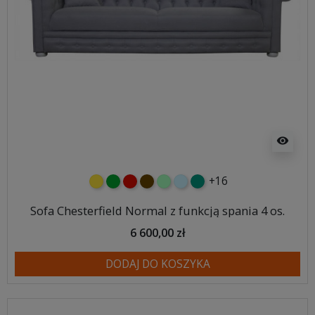
visibility
+16
żółty
zielony
czerwony
czekoladowy
miętowy
błękitny
turkusowy
Sofa Chesterfield Normal z funkcją spania 4 os.
6 600,00 zł
DODAJ DO KOSZYKA