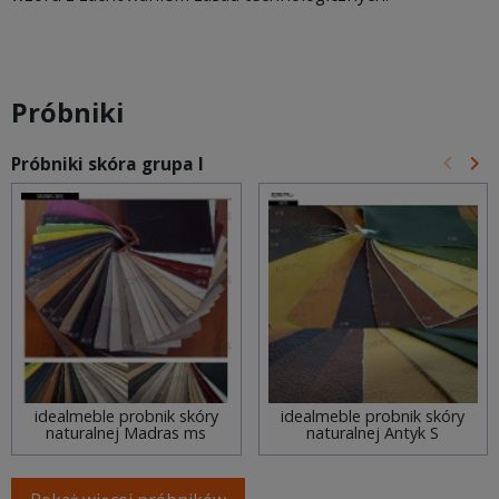
Próbniki
keyboard_arrow_left
keyboard_arrow_right
Próbniki skóra grupa I
Poprz
Na
idealmeble probnik skóry
idealmeble probnik skóry
naturalnej Madras ms
naturalnej Antyk S