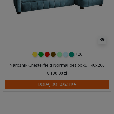
visibility
+26
żółty
zielony
czerwony
czekoladowy
miętowy
błękitny
turkusowy
Narożnik Chesterfield Normal bez boku 140x260
8 130,00 zł
DODAJ DO KOSZYKA