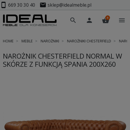
smartphone
mail
669 30 30 40
sklep@idealmeble.pl
0
search
person
shopping_basket
menu
HOME
MEBLE
NAROŻNIKI
NAROŻNIKI CHESTERFIELD
NAROŻ
NAROŻNIK CHESTERFIELD NORMAL W
SKÓRZE Z FUNKCJĄ SPANIA 200X260