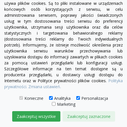
5 820,00 zł
używa plików cookies. Są to pliki instalowane w urządzeniach
końcowych osób korzystających z serwisu, w celu
DODAJ DO KOSZYKA
administrowania serwisem, poprawy jakości świadczonych
usług w tym dostosowania treści serwisu do preferencji
użytkownika, utrzymania sesji użytkownika oraz dla celów
statystycznych i targetowania behawioralnego reklamy
(dostosowania treści reklamy do Twoich indywidualnych
potrzeb). Informujemy, że istnieje możliwość określenia przez
użytkownika serwisu warunków przechowywania lub
uzyskiwania dostępu do informacji zawartych w plikach cookies
za pomocą ustawień przeglądarki lub konfiguracji usługi.
Szczegółowe informacje na ten temat dostępne są u
producenta przeglądarki, u dostawcy usługi dostępu do
Internetu oraz w Polityce prywatności plików cookies.
Polityka
prywatności.
Zmiana ustawień.
Konieczne
Analityka
Personalizacja
Marketing
Zaakceptuj wszystkie
Zaakceptuj zaznaczone