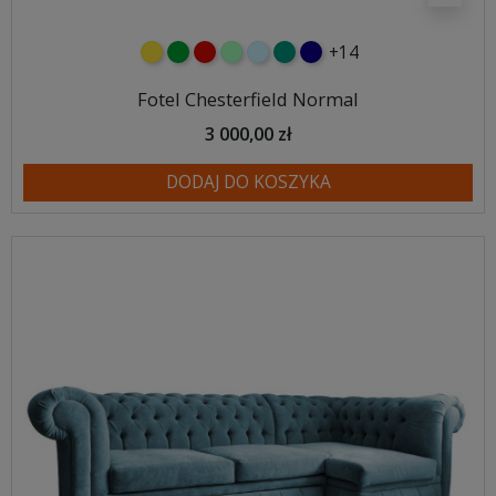
+14
żółty
zielony
czerwony
miętowy
błękitny
turkusowy
granatowy
Fotel Chesterfield Normal
3 000,00 zł
DODAJ DO KOSZYKA