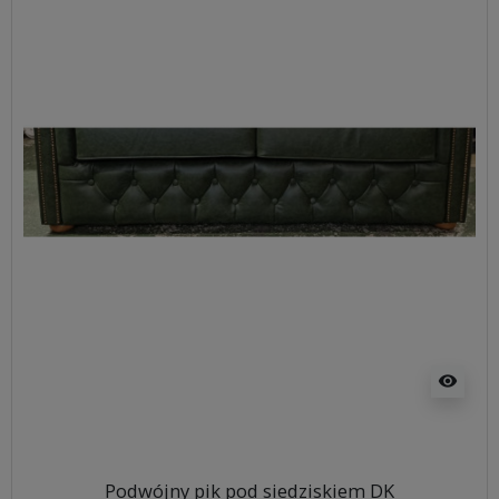
visibility
Podwójny pik pod siedziskiem DK