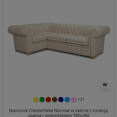
visibility
+21
żółty
zielony
czerwony
czekoladowy
granatowy
niebieski
różowy
Narożnik Chesterfield Normal w skórze z funkcją
spania i pojemnikiem 180x260