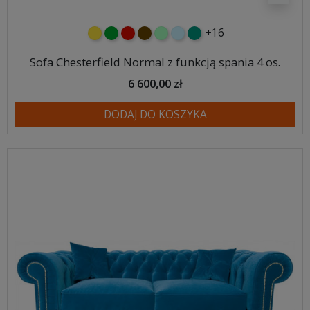
+16
żółty
zielony
czerwony
czekoladowy
miętowy
błękitny
turkusowy
Sofa Chesterfield Normal z funkcją spania 4 os.
6 600,00 zł
DODAJ DO KOSZYKA