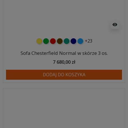
visibility
+23
żółty
zielony
czerwony
czekoladowy
turkusowy
granatowy
niebieski
Sofa Chesterfield Normal w skórze 3 os.
7 680,00 zł
DODAJ DO KOSZYKA