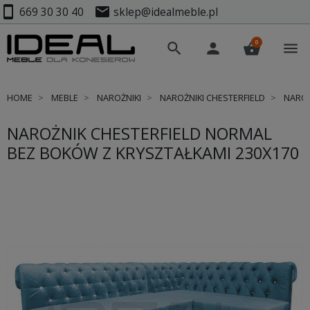
smartphone
mail
669 30 30 40
sklep@idealmeble.pl
0
search
person
shopping_basket
menu
HOME
MEBLE
NAROŻNIKI
NAROŻNIKI CHESTERFIELD
NAROŻ
NAROŻNIK CHESTERFIELD NORMAL
BEZ BOKÓW Z KRYSZTAŁKAMI 230X170