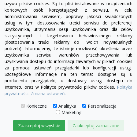
używa plików cookies. Są to pliki instalowane w urządzeniach
końcowych osób korzystających z serwisu, w celu
administrowania serwisem, poprawy jakości świadczonych
usług w tym dostosowania treści serwisu do preferencji
użytkownika, utrzymania sesji użytkownika oraz dla celów
statystycznych i targetowania behawioralnego reklamy
(dostosowania treści reklamy do Twoich indywidualnych
potrzeb). Informujemy, że istnieje możliwość określenia przez
użytkownika serwisu warunków przechowywania lub
uzyskiwania dostępu do informacji zawartych w plikach cookies
za pomocą ustawień przeglądarki lub konfiguracji usługi.
visibility
Szczegółowe informacje na ten temat dostępne są u
producenta przeglądarki, u dostawcy usługi dostępu do
+14
Internetu oraz w Polityce prywatności plików cookies.
Polityka
żółty
zielony
czerwony
miętowy
błękitny
turkusowy
granatowy
prywatności.
Zmiana ustawień.
Fotel Chesterfield Normal
Konieczne
Analityka
Personalizacja
3 000,00 zł
Marketing
DODAJ DO KOSZYKA
Zaakceptuj wszystkie
Zaakceptuj zaznaczone