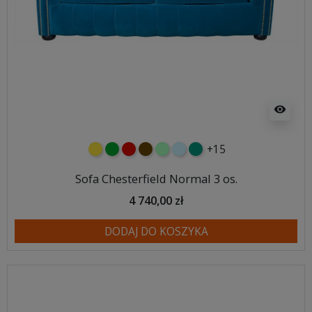
visibility
+15
żółty
zielony
czerwony
czekoladowy
miętowy
błękitny
turkusowy
Sofa Chesterfield Normal 3 os.
4 740,00 zł
DODAJ DO KOSZYKA