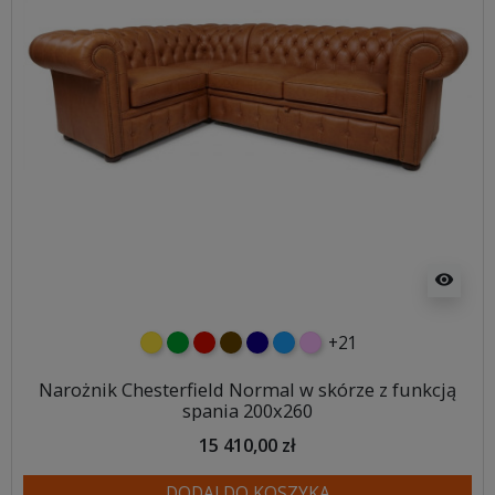
visibility
+21
żółty
zielony
czerwony
czekoladowy
granatowy
niebieski
różowy
Narożnik Chesterfield Normal w skórze z funkcją
spania 200x260
15 410,00 zł
DODAJ DO KOSZYKA