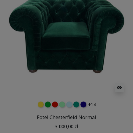
visibility
+14
żółty
zielony
czerwony
miętowy
błękitny
turkusowy
granatowy
Fotel Chesterfield Normal
3 000,00 zł