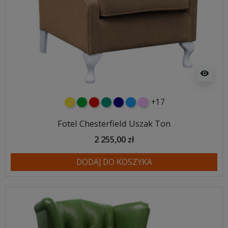
visibility
+17
żółty
zielony
czerwony
turkusowy
granatowy
niebieski
różowy
Fotel Chesterfield Uszak Ton
2 255,00 zł
DODAJ DO KOSZYKA