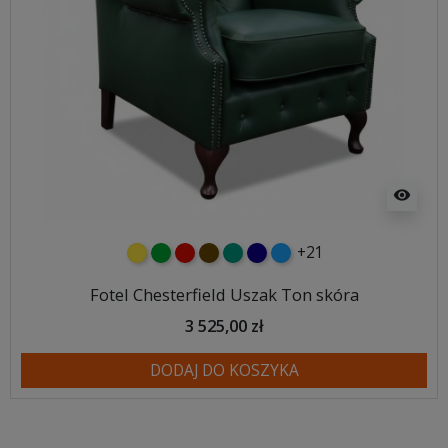
visibility
+21
żółty
zielony
czerwony
czekoladowy
turkusowy
granatowy
niebieski
Fotel Chesterfield Uszak Ton skóra
3 525,00 zł
DODAJ DO KOSZYKA