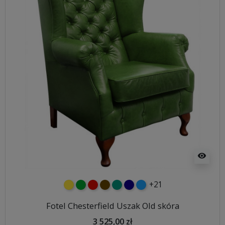
visibility
+21
żółty
zielony
czerwony
czekoladowy
turkusowy
granatowy
niebieski
Fotel Chesterfield Uszak Old skóra
3 525,00 zł