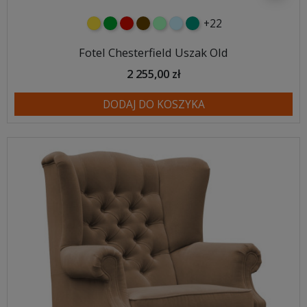
+22
żółty
zielony
czerwony
czekoladowy
miętowy
błękitny
turkusowy
Fotel Chesterfield Uszak Old
2 255,00 zł
DODAJ DO KOSZYKA