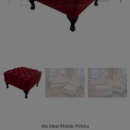
keyboard_arrow_left
keyboard_arrow_right
Poprzedni
Nas
dla Ideal Meble Polska