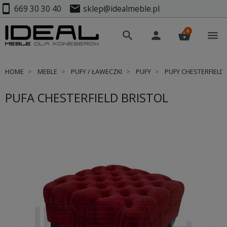
smartphone
mail
669 30 30 40
sklep@idealmeble.pl
0
search
person
shopping_basket
menu
HOME
MEBLE
PUFY / ŁAWECZKI
PUFY
PUFY CHESTERFIELD
PUFA CHESTERFIELD BRISTOL