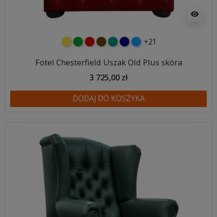
visibility
+21
żółty
zielony
czerwony
czekoladowy
turkusowy
granatowy
niebieski
Fotel Chesterfield Uszak Old Plus skóra
3 725,00 zł
DODAJ DO KOSZYKA