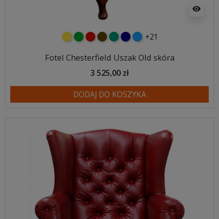
visibility
+21
żółty
zielony
czerwony
czekoladowy
turkusowy
granatowy
niebieski
Fotel Chesterfield Uszak Old skóra
3 525,00 zł
DODAJ DO KOSZYKA