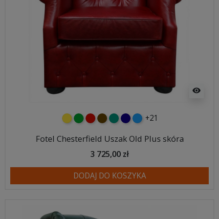
visibility
+21
żółty
zielony
czerwony
czekoladowy
turkusowy
granatowy
niebieski
Fotel Chesterfield Uszak Old Plus skóra
3 725,00 zł
DODAJ DO KOSZYKA