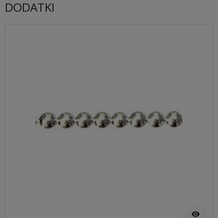
DODATKI
visibility