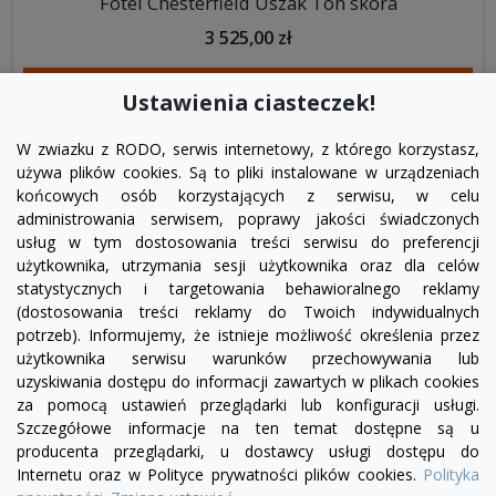
Fotel Chesterfield Uszak Ton skóra
3 525,00 zł
DODAJ DO KOSZYKA
Ustawienia ciasteczek!
W zwiazku z RODO, serwis internetowy, z którego korzystasz,
używa plików cookies. Są to pliki instalowane w urządzeniach
końcowych osób korzystających z serwisu, w celu
administrowania serwisem, poprawy jakości świadczonych
usług w tym dostosowania treści serwisu do preferencji
użytkownika, utrzymania sesji użytkownika oraz dla celów
statystycznych i targetowania behawioralnego reklamy
(dostosowania treści reklamy do Twoich indywidualnych
potrzeb). Informujemy, że istnieje możliwość określenia przez
Facebook
YouTube
Pinterest
Inst
użytkownika serwisu warunków przechowywania lub
uzyskiwania dostępu do informacji zawartych w plikach cookies
za pomocą ustawień przeglądarki lub konfiguracji usługi.
PRODUKTY

Szczegółowe informacje na ten temat dostępne są u
producenta przeglądarki, u dostawcy usługi dostępu do
Internetu oraz w Polityce prywatności plików cookies.
Polityka
INFORMACJE
