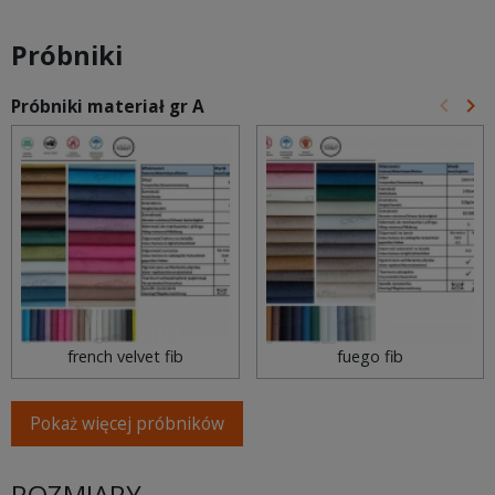
Próbniki
keyboard_arrow_left
keyboard_arrow_right
Próbniki materiał gr A
Poprz
Na
french velvet fib
fuego fib
Pokaż więcej próbników
ROZMIARY