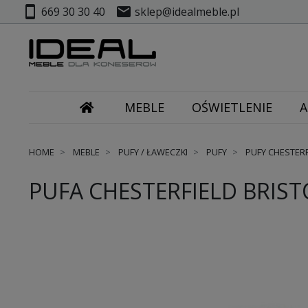
smartphone
mail
669 30 30 40
sklep@idealmeble.pl
MEBLE
OŚWIETLENIE
A
HOME
MEBLE
PUFY / ŁAWECZKI
PUFY
PUFY CHESTERF
PUFA CHESTERFIELD BRIST