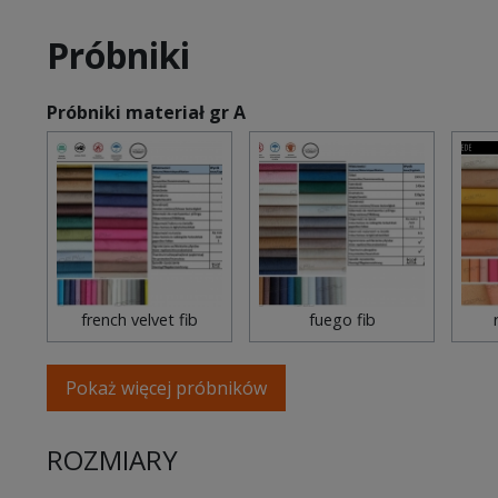
Próbniki
Próbniki materiał gr A
french velvet fib
fuego fib
Pokaż więcej próbników
ROZMIARY