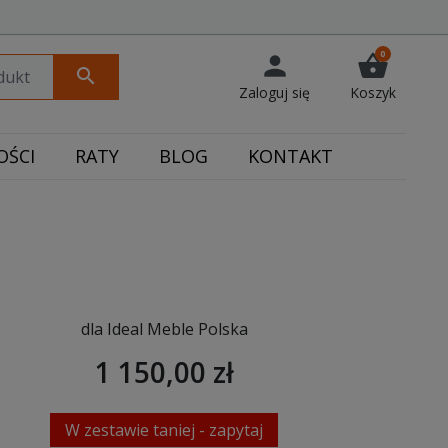
0
person
shopping_basket
search
Zaloguj się
Koszyk
ŚCI
RATY
BLOG
KONTAKT
dla Ideal Meble Polska
1 150,00 zł
W zestawie taniej - zapytaj