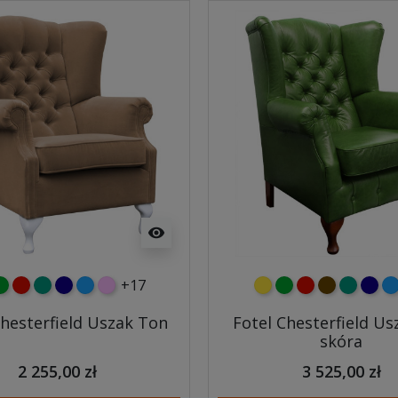
visibility
+17
y
ielony
czerwony
turkusowy
granatowy
niebieski
różowy
żółty
zielony
czerwony
czekoladow
turkuso
gran
ni
Chesterfield Uszak Ton
Fotel Chesterfield Us
skóra
2 255,00 zł
3 525,00 zł