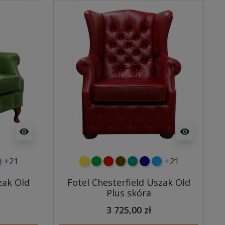
visibility
visibility
+21
+21
y
wy
atowy
ebieski
żółty
zielony
czerwony
czekoladowy
turkusowy
granatowy
niebieski
zak Old
Fotel Chesterfield Uszak Old
Plus skóra
3 725,00 zł