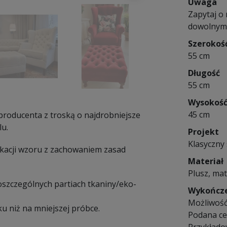
Uwaga
Zapytaj o
dowolnym r
Szerokoś
55 cm
Długość
55 cm
Wysokoś
45 cm
 producenta z troską o najdrobniejsze
lu.
Projekt
Klasyczny 
ikacji wzoru z zachowaniem zasad
Materiał
Plusz, mat
poszczególnych partiach tkaniny/eko-
Wykończ
Możliwość
u niż na mniejszej próbce.
Podana cen