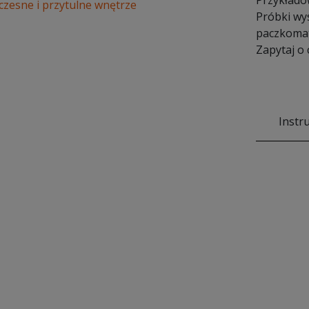
Przykłado
oczesne i przytulne wnętrze
Próbki wy
paczkomat
Zapytaj o
Instr