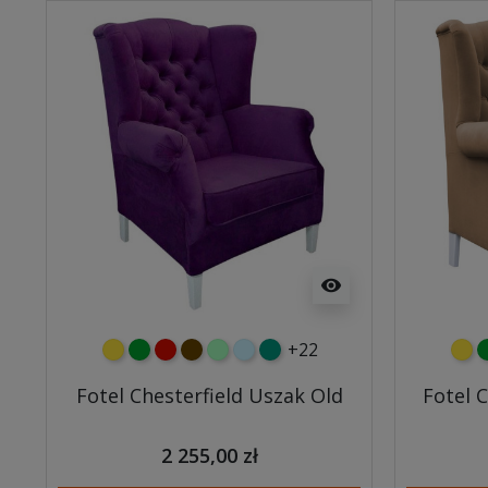
visibility
+22
żółty
zielony
czerwony
czekoladowy
miętowy
błękitny
turkusowy
żółt
z
Fotel Chesterfield Uszak Old
Fotel 
2 255,00 zł