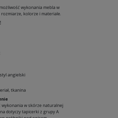
 możliwość wykonania mebla w
ozmiarze, kolorze i materiale.
ć
ć
styl angielski
eriał, tkanina
enie
 wykonania w skórze naturalnej
a dotyczy tapicerki z grupy A