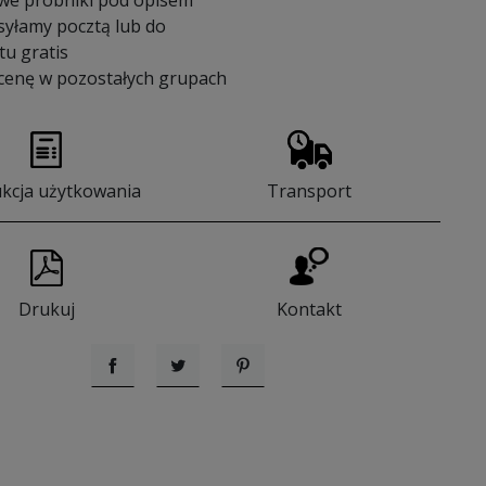
we próbniki pod opisem
syłamy pocztą lub do
u gratis
 cenę w pozostałych grupach
ukcja użytkowania
Transport
Drukuj
Kontakt
Udostępnij
Tweetuj
Pinterest