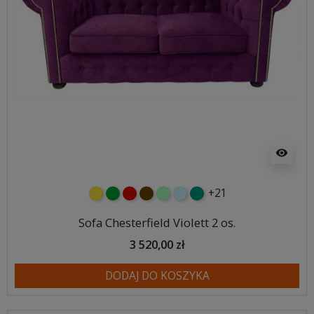
visibility
+21
żółty
zielony
czerwony
czekoladowy
miętowy
błękitny
turkusowy
Sofa Chesterfield Violett 2 os.
3 520,00 zł
DODAJ DO KOSZYKA