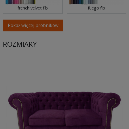
french velvet fib
fuego fib
Pokaż więcej próbników
ROZMIARY