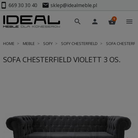
smartphone
mail
669 30 30 40
sklep@idealmeble.pl
0
search
person
shopping_basket
menu
HOME
MEBLE
SOFY
SOFY CHESTERFIELD
SOFA CHESTERFIE
SOFA CHESTERFIELD VIOLETT 3 OS.