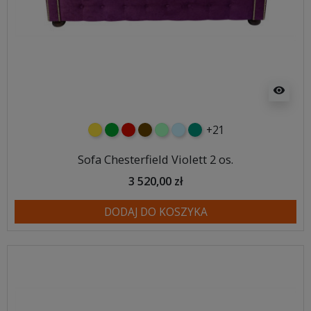
visibility
+21
żółty
zielony
czerwony
czekoladowy
miętowy
błękitny
turkusowy
Sofa Chesterfield Violett 2 os.
3 520,00 zł
DODAJ DO KOSZYKA