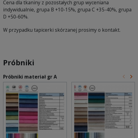
Cena dla tkaniny z pozostałych grup wyceniana
indywidualnie, grupa B +10-15%, grupa C +35-40%, grupa
D +50-60%.
W przypadku tapicerki skórzanej prosimy o kontakt.
Próbniki
keyboard_arrow_left
keyboard_arrow_right
Próbniki materiał gr A
Poprz
Na