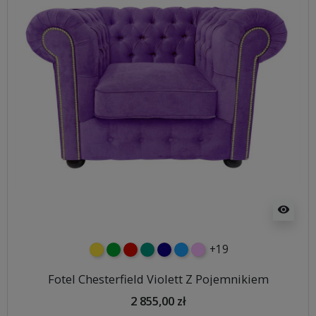
visibility
+19
żółty
zielony
czerwony
turkusowy
granatowy
niebieski
różowy
Fotel Chesterfield Violett Z Pojemnikiem
2 855,00 zł