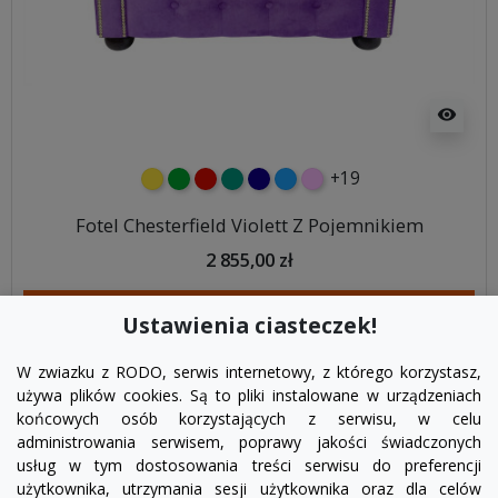
visibility
+19
żółty
zielony
czerwony
turkusowy
granatowy
niebieski
różowy
Fotel Chesterfield Violett Z Pojemnikiem
2 855,00 zł
DODAJ DO KOSZYKA
Ustawienia ciasteczek!
W zwiazku z RODO, serwis internetowy, z którego korzystasz,
używa plików cookies. Są to pliki instalowane w urządzeniach
końcowych osób korzystających z serwisu, w celu
administrowania serwisem, poprawy jakości świadczonych
usług w tym dostosowania treści serwisu do preferencji
użytkownika, utrzymania sesji użytkownika oraz dla celów