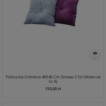
visibility
Poduszka Ozdobna 40X40 Cm Zestaw 2 Szt (Materiał
Gr A)
150,00 zł