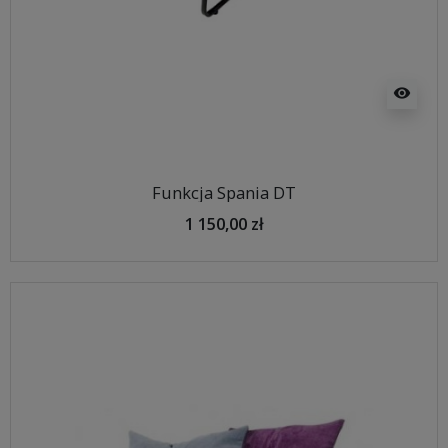
visibility
Funkcja Spania DT
1 150,00 zł