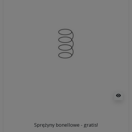
visibility
Sprężyny bonellowe - gratis!