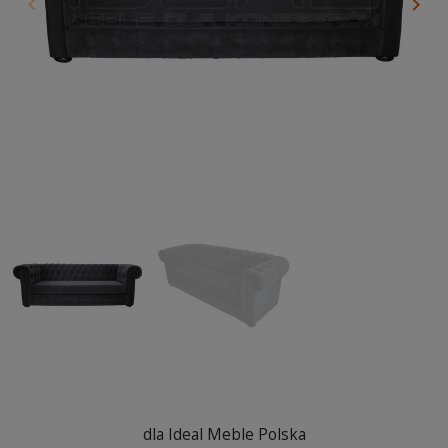
keyboard_arrow_left
keyboard_arrow_right
Poprzedni
Nas
dla Ideal Meble Polska