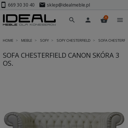
smartphone
mail
669 30 30 40
sklep@idealmeble.pl
0
search
person
shopping_basket
menu
HOME
MEBLE
SOFY
SOFY CHESTERFIELD
SOFA CHESTERFIE
SOFA CHESTERFIELD CANON SKÓRA 3
OS.