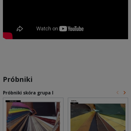
Próbniki
keyboard_arrow_left
keyboard_arrow_right
Próbniki skóra grupa I
Poprz
Na