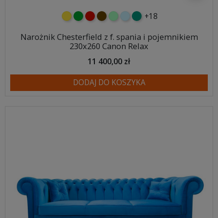
+18
żółty
zielony
czerwony
czekoladowy
miętowy
błękitny
turkusowy
Narożnik Chesterfield z f. spania i pojemnikiem
230x260 Canon Relax
11 400,00 zł
DODAJ DO KOSZYKA