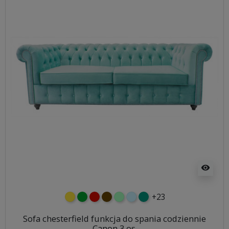
visibility
+23
żółty
zielony
czerwony
czekoladowy
miętowy
błękitny
turkusowy
Sofa chesterfield funkcja do spania codziennie
Canon 3 os.