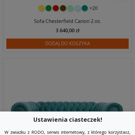
+20
żółty
zielony
czerwony
czekoladowy
miętowy
błękitny
turkusowy
Sofa Chesterfield Canon 2 os.
3 640,00 zł
DODAJ DO KOSZYKA
Ustawienia ciasteczek!
W zwiazku z RODO, serwis internetowy, z którego korzystasz,