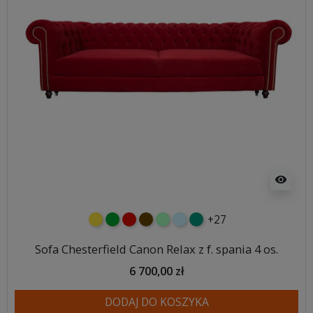
visibility
+27
żółty
zielony
czerwony
czekoladowy
miętowy
błękitny
turkusowy
Sofa Chesterfield Canon Relax z f. spania 4 os.
6 700,00 zł
DODAJ DO KOSZYKA