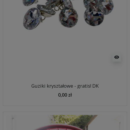
visibility
Guziki kryształowe - gratis! DK
0,00 zł