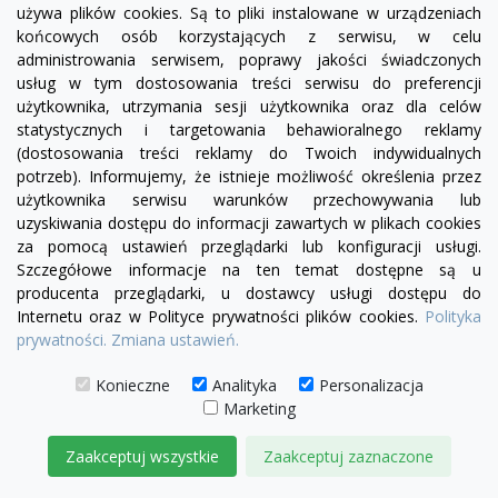
używa plików cookies. Są to pliki instalowane w urządzeniach
końcowych osób korzystających z serwisu, w celu
administrowania serwisem, poprawy jakości świadczonych
usług w tym dostosowania treści serwisu do preferencji
użytkownika, utrzymania sesji użytkownika oraz dla celów
statystycznych i targetowania behawioralnego reklamy
visibility
(dostosowania treści reklamy do Twoich indywidualnych
potrzeb). Informujemy, że istnieje możliwość określenia przez
użytkownika serwisu warunków przechowywania lub
+28
żółty
zielony
czerwony
czekoladowy
miętowy
błękitny
turkusowy
uzyskiwania dostępu do informacji zawartych w plikach cookies
za pomocą ustawień przeglądarki lub konfiguracji usługi.
Sofa Chesterfield Canon 2 os.
Szczegółowe informacje na ten temat dostępne są u
producenta przeglądarki, u dostawcy usługi dostępu do
4 230,00 zł
Internetu oraz w Polityce prywatności plików cookies.
Polityka
prywatności.
Zmiana ustawień.
DODAJ DO KOSZYKA
Konieczne
Analityka
Personalizacja
Marketing
Zaakceptuj wszystkie
Zaakceptuj zaznaczone