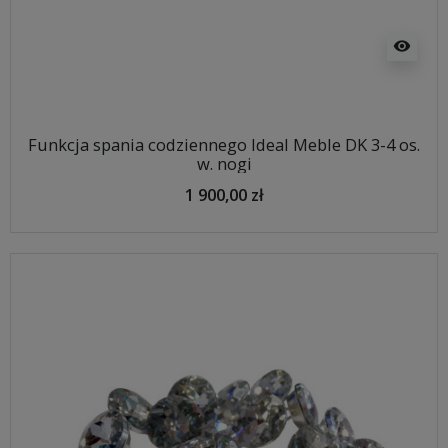
visibility
Funkcja spania codziennego Ideal Meble DK 3-4 os.
w. nogi
1 900,00 zł