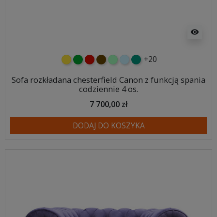
visibility
+20
żółty
zielony
czerwony
czekoladowy
miętowy
błękitny
turkusowy
Sofa rozkładana chesterfield Canon z funkcją spania
codziennie 4 os.
7 700,00 zł
DODAJ DO KOSZYKA