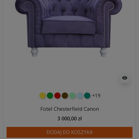
visibility
+19
żółty
zielony
czerwony
czekoladowy
miętowy
błękitny
turkusowy
Fotel Chesterfield Canon
3 000,00 zł
DODAJ DO KOSZYKA