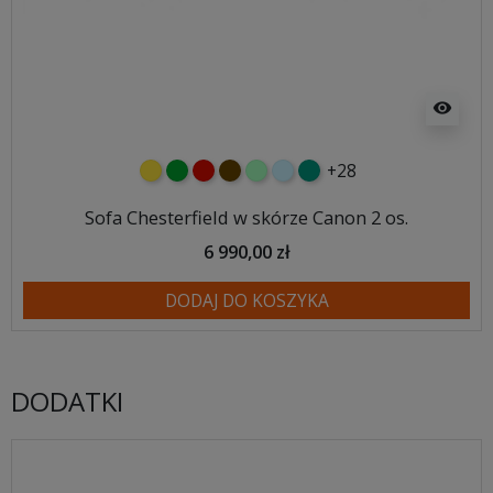
visibility
+28
żółty
zielony
czerwony
czekoladowy
miętowy
błękitny
turkusowy
Sofa Chesterfield w skórze Canon 2 os.
6 990,00 zł
DODAJ DO KOSZYKA
DODATKI