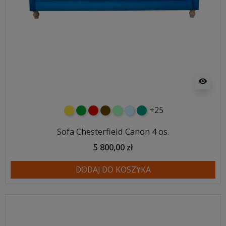
visibility
+25
żółty
zielony
czerwony
czekoladowy
miętowy
błękitny
turkusowy
Sofa Chesterfield Canon 4 os.
5 800,00 zł
DODAJ DO KOSZYKA