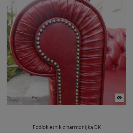
visibility
Podłokietnik z harmonijką DK