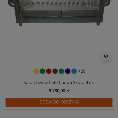
visibility
+26
żółty
zielony
czerwony
czekoladowy
turkusowy
granatowy
niebieski
Sofa Chesterfield Canon Skóra 4 os.
9 780,00 zł
DODAJ DO KOSZYKA