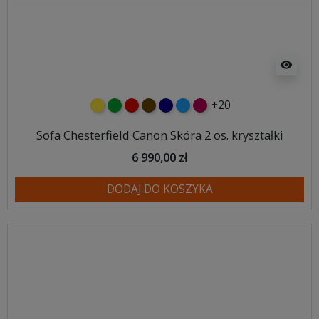
visibility
+20
żółty
zielony
czerwony
czekoladowy
granatowy
niebieski
malinowy
Sofa Chesterfield Canon Skóra 2 os. kryształki
6 990,00 zł
DODAJ DO KOSZYKA