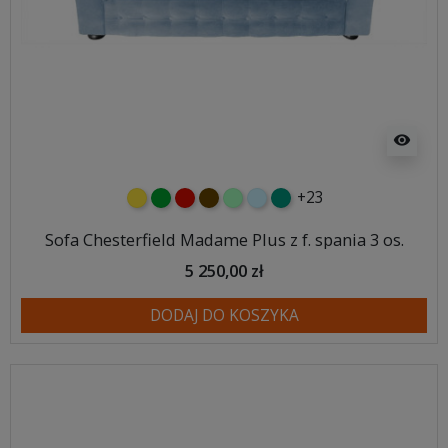
visibility
+23
żółty
zielony
czerwony
czekoladowy
miętowy
błękitny
turkusowy
Sofa Chesterfield Madame Plus z f. spania 3 os.
5 250,00 zł
DODAJ DO KOSZYKA