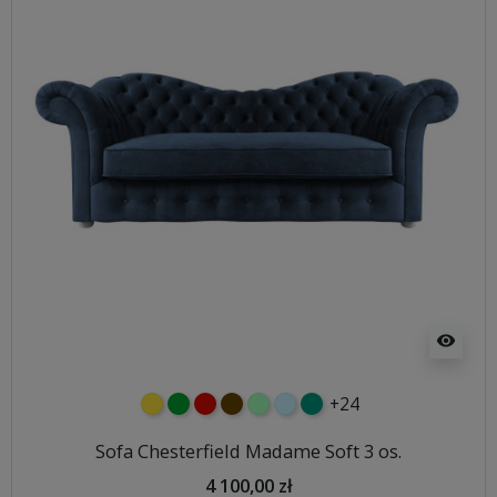
visibility
+24
żółty
zielony
czerwony
czekoladowy
miętowy
błękitny
turkusowy
Sofa Chesterfield Madame Soft 3 os.
4 100,00 zł