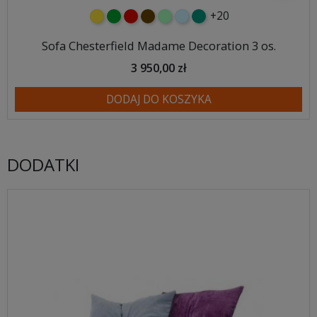
+20
żółty
zielony
czerwony
czekoladowy
miętowy
błękitny
turkusowy
Sofa Chesterfield Madame Decoration 3 os.
3 950,00 zł
DODAJ DO KOSZYKA
DODATKI