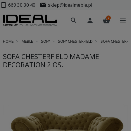
smartphone
mail
669 30 30 40
sklep@idealmeble.pl
0
search
person
shopping_basket
menu
HOME
MEBLE
SOFY
SOFY CHESTERFIELD
SOFA CHESTERFI
SOFA CHESTERFIELD MADAME
DECORATION 2 OS.