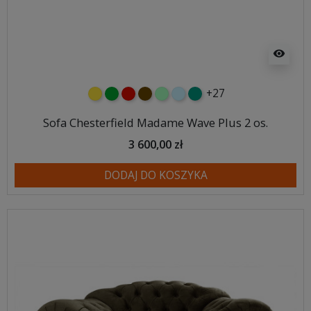
visibility
+27
żółty
zielony
czerwony
czekoladowy
miętowy
błękitny
turkusowy
Sofa Chesterfield Madame Wave Plus 2 os.
3 600,00 zł
DODAJ DO KOSZYKA