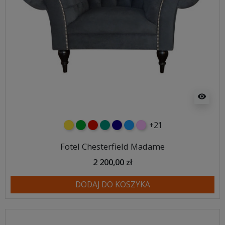
visibility
+21
żółty
zielony
czerwony
turkusowy
granatowy
niebieski
różowy
Fotel Chesterfield Madame
2 200,00 zł
DODAJ DO KOSZYKA