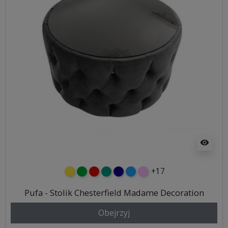
visibility
+17
żółty
zielony
czerwony
turkusowy
granatowy
niebieski
różowy
Pufa - Stolik Chesterfield Madame Decoration
Obejrzyj