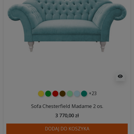
visibility
+23
żółty
zielony
czerwony
czekoladowy
miętowy
błękitny
turkusowy
Sofa Chesterfield Madame 2 os.
3 770,00 zł
DODAJ DO KOSZYKA