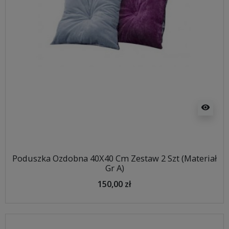
visibility
Poduszka Ozdobna 40X40 Cm Zestaw 2 Szt (Materiał
Gr A)
150,00 zł