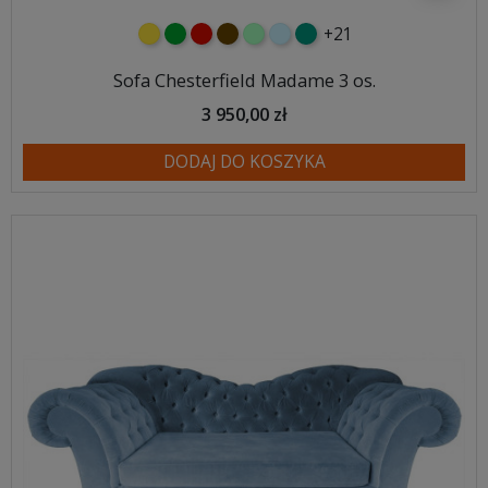
+21
żółty
zielony
czerwony
czekoladowy
miętowy
błękitny
turkusowy
Sofa Chesterfield Madame 3 os.
3 950,00 zł
DODAJ DO KOSZYKA