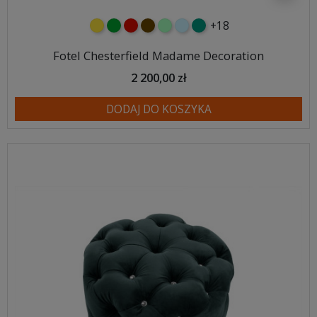
+18
żółty
zielony
czerwony
czekoladowy
miętowy
błękitny
turkusowy
Fotel Chesterfield Madame Decoration
2 200,00 zł
DODAJ DO KOSZYKA