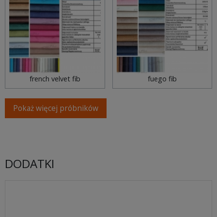
french velvet fib
fuego fib
Pokaż więcej próbników
DODATKI