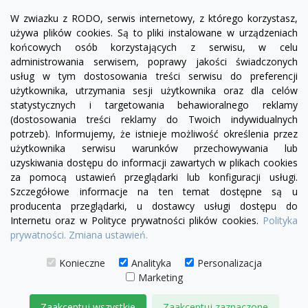
W zwiazku z RODO, serwis internetowy, z którego korzystasz,
używa plików cookies. Są to pliki instalowane w urządzeniach
końcowych osób korzystających z serwisu, w celu
administrowania serwisem, poprawy jakości świadczonych
usług w tym dostosowania treści serwisu do preferencji
użytkownika, utrzymania sesji użytkownika oraz dla celów
statystycznych i targetowania behawioralnego reklamy
(dostosowania treści reklamy do Twoich indywidualnych
potrzeb). Informujemy, że istnieje możliwość określenia przez
Facebook
YouTube
Pinterest
Inst
użytkownika serwisu warunków przechowywania lub
uzyskiwania dostępu do informacji zawartych w plikach cookies
za pomocą ustawień przeglądarki lub konfiguracji usługi.
PRODUKTY

Szczegółowe informacje na ten temat dostępne są u
producenta przeglądarki, u dostawcy usługi dostępu do
Internetu oraz w Polityce prywatności plików cookies.
Polityka
INFORMACJE

prywatności.
Zmiana ustawień.
TWOJE KONTO

Konieczne
Analityka
Personalizacja
Marketing
KONTAKT

Zaakceptuj wszystkie
Zaakceptuj zaznaczone