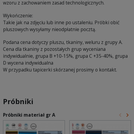
wzoru z zachowaniem zasad technologicznych.
Wykończenie:
Takie jak na zdjęciu lub inne po ustaleniu. Próbki obić
pluszowych wysyłamy nieodpłatnie pocztą.
Podana cena dotyczy pluszu, tkaniny, weluru z grupy A.
Cena dla tkaniny z pozostałych grup wyceniana
indywidualnie, grupa B +10-15%, grupa C +35-40%, grupa
D wycena indywidualna
W przypadku tapicerki skórzanej prosimy o kontakt.
Próbniki
keyboard_arrow_left
keyboard_arrow_right
Próbniki materiał gr A
Poprz
Na