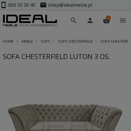
smartphone
mail
669 30 30 40
sklep@idealmeble.pl
0
search
person
shopping_basket
menu
HOME
MEBLE
SOFY
SOFY CHESTERFIELD
SOFA CHESTERFIE
SOFA CHESTERFIELD LUTON 3 OS.