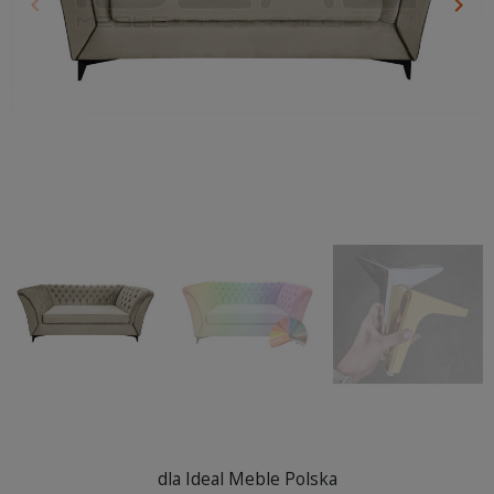
keyboard_arrow_left
keyboard_arrow_right
Poprzedni
Nas
dla Ideal Meble Polska