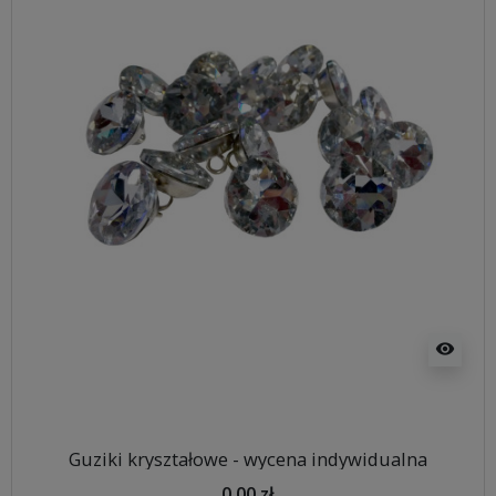
visibility
Guziki kryształowe - wycena indywidualna
0,00 zł