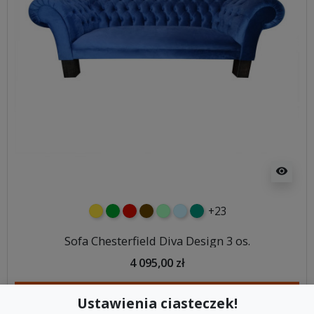
visibility
+23
żółty
zielony
czerwony
czekoladowy
miętowy
błękitny
turkusowy
Sofa Chesterfield Diva Design 3 os.
4 095,00 zł
DODAJ DO KOSZYKA
Ustawienia ciasteczek!