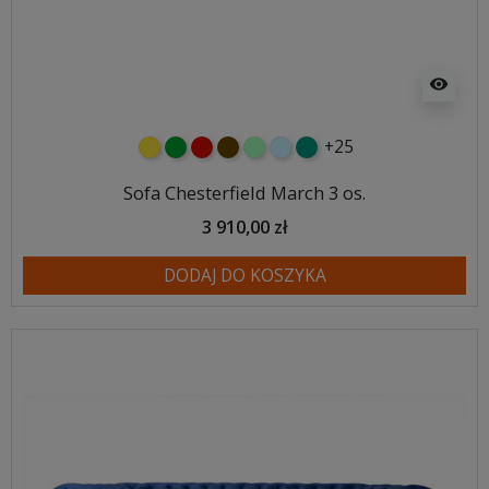
visibility
+25
żółty
zielony
czerwony
czekoladowy
miętowy
błękitny
turkusowy
Sofa Chesterfield March 3 os.
3 910,00 zł
DODAJ DO KOSZYKA