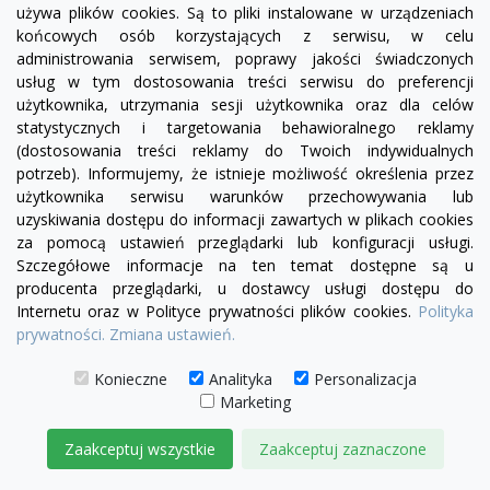
używa plików cookies. Są to pliki instalowane w urządzeniach
końcowych osób korzystających z serwisu, w celu
administrowania serwisem, poprawy jakości świadczonych
usług w tym dostosowania treści serwisu do preferencji
użytkownika, utrzymania sesji użytkownika oraz dla celów
statystycznych i targetowania behawioralnego reklamy
(dostosowania treści reklamy do Twoich indywidualnych
potrzeb). Informujemy, że istnieje możliwość określenia przez
użytkownika serwisu warunków przechowywania lub
uzyskiwania dostępu do informacji zawartych w plikach cookies
za pomocą ustawień przeglądarki lub konfiguracji usługi.
Szczegółowe informacje na ten temat dostępne są u
producenta przeglądarki, u dostawcy usługi dostępu do
Internetu oraz w Polityce prywatności plików cookies.
Polityka
prywatności.
Zmiana ustawień.
Konieczne
Analityka
Personalizacja
visibility
Marketing
Zaakceptuj wszystkie
Zaakceptuj zaznaczone
czarny
biały