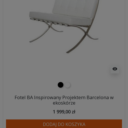
visibility
czarny
biały
Fotel BA Inspirowany Projektem Barcelona w
ekoskórze
1 999,00 zł
DODAJ DO KOSZYKA