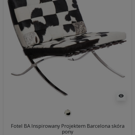
visibility
pony biało-czarne
Fotel BA Inspirowany Projektem Barcelona skóra
pony