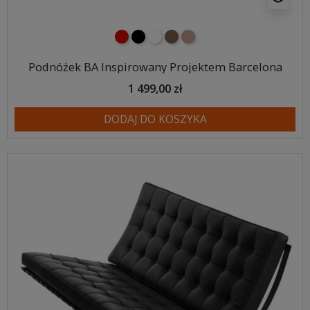
czerwony
czarny
biały
brązowy
jasnobrązowy
Podnóżek BA Inspirowany Projektem Barcelona
1 499,00 zł
DODAJ DO KOSZYKA