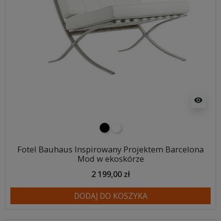
visibility
czarny
biały
Fotel Bauhaus Inspirowany Projektem Barcelona
Mod w ekoskórze
2 199,00 zł
DODAJ DO KOSZYKA