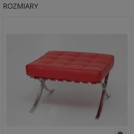
ROZMIARY
visibility