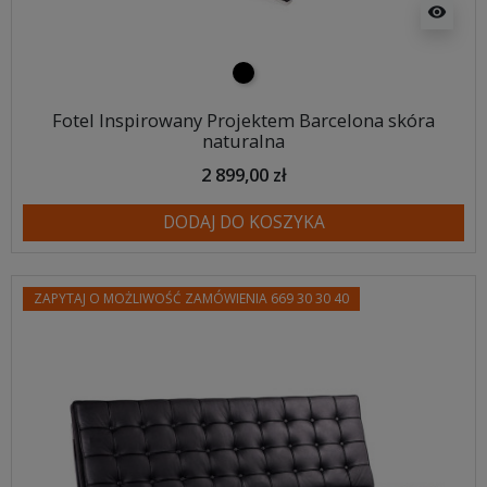
visibility
czarny
Fotel Inspirowany Projektem Barcelona skóra
naturalna
2 899,00 zł
DODAJ DO KOSZYKA
ZAPYTAJ O MOŻLIWOŚĆ ZAMÓWIENIA 669 30 30 40