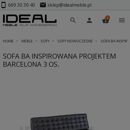
smartphone
mail
669 30 30 40
sklep@idealmeble.pl
0
search
person
shopping_basket
menu
HOME
MEBLE
SOFY
SOFY NOWOCZESNE
SOFA BA INSPIR
SOFA BA INSPIROWANA PROJEKTEM
BARCELONA 3 OS.