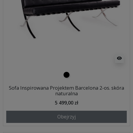
visibility
czarny
Sofa Inspirowana Projektem Barcelona 2-os. skóra
naturalna
5 499,00 zł
Obejrzyj