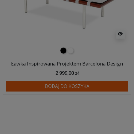
visibility
czarny
biały
Ławka Inspirowana Projektem Barcelona Design
2 999,00 zł
DODAJ DO KOSZYKA