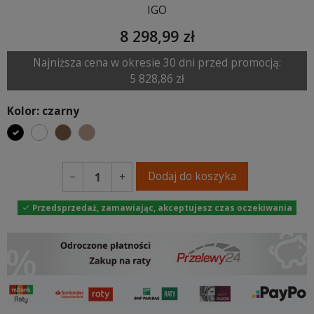
IGO
8 298,99 zł
Najniższa cena w okresie 30 dni przed promocją:
5 828,86 zł
Kolor: czarny
czarny
biały
brązowy
jasnobrązowy
Dodaj do koszyka
−
+
Przedsprzedaż, zamawiając, akceptujesz czas oczekiwania
