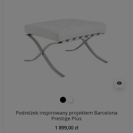
visibility
czarny
biały
Podnóżek inspirowany projektem Barcelona
Prestige Plus
1 899,00 zł