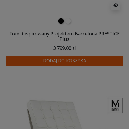
visibility
czarny
biały
Fotel inspirowany Projektem Barcelona PRESTIGE
Plus
3 799,00 zł
DODAJ DO KOSZYKA