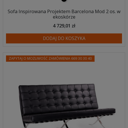
Sofa Inspirowana Projektem Barcelona Mod 2 os. w
ekoskórze
4 729,01 zł
DODAJ DO KOSZYKA
ZAPYTAJ O MOŻLIWOŚĆ ZAMÓWIENIA 669 30 30 40