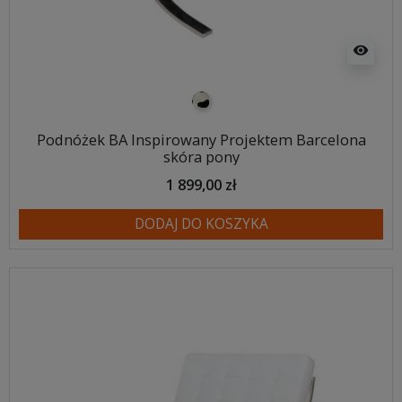
visibility
pony biało-czarne
Podnóżek BA Inspirowany Projektem Barcelona
skóra pony
1 899,00 zł
DODAJ DO KOSZYKA