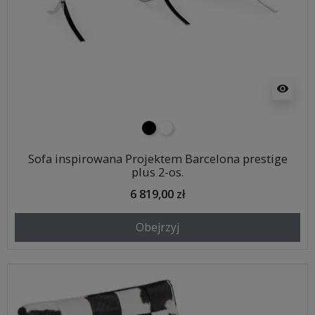
visibility
czarny
biały
Sofa inspirowana Projektem Barcelona prestige
plus 2-os.
6 819,00 zł
Obejrzyj