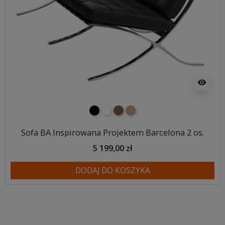
visibility
czarny
biały
brązowy
jasnobrązowy
Sofa BA Inspirowana Projektem Barcelona 2 os.
5 199,00 zł
DODAJ DO KOSZYKA